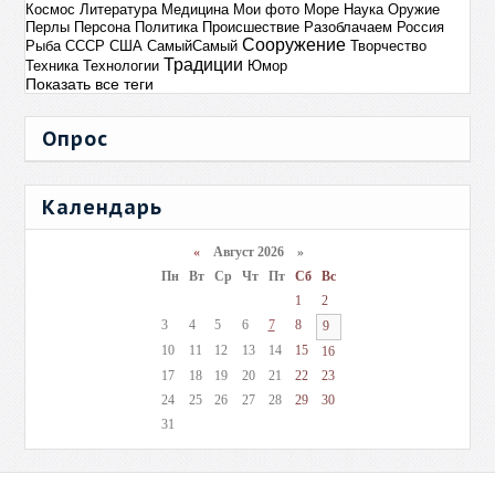
Космос
Литература
Медицина
Мои фото
Море
Наука
Оружие
Перлы
Персона
Политика
Происшествие
Разоблачаем
Россия
Сооружение
Рыба
СССР
США
СамыйСамый
Творчество
Традиции
Техника
Технологии
Юмор
Показать все теги
Опрос
Календарь
«
Август 2026 »
Пн
Вт
Ср
Чт
Пт
Сб
Вс
1
2
3
4
5
6
7
8
9
10
11
12
13
14
15
16
17
18
19
20
21
22
23
24
25
26
27
28
29
30
31