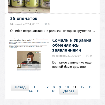
25 опечаток
04 сентябрь 2014, 00:07
0
Ошибки встречаются и в роликах, которые крутят по
→
Сомали и Украина
обменялись
заявлениями
03 сентябрь 2014, 00:07
0
Вот такое заявление еще
весной было сделано
→
Назад
1
...
7
8
9
10
11
12
13
Далее
14
15
...
18