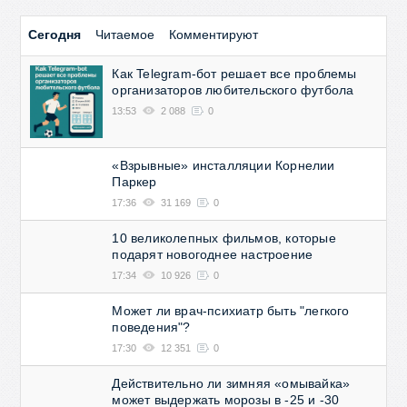
Сегодня
Читаемое
Комментируют
Как Telegram-бот решает все проблемы
организаторов любительского футбола
13:53
2 088
0
«Взрывные» инсталляции Корнелии
Паркер
17:36
31 169
0
10 великолепных фильмов, которые
подарят новогоднее настроение
17:34
10 926
0
Может ли врач-психиатр быть "легкого
поведения"?
17:30
12 351
0
Действительно ли зимняя «омывайка»
может выдержать морозы в -25 и -30