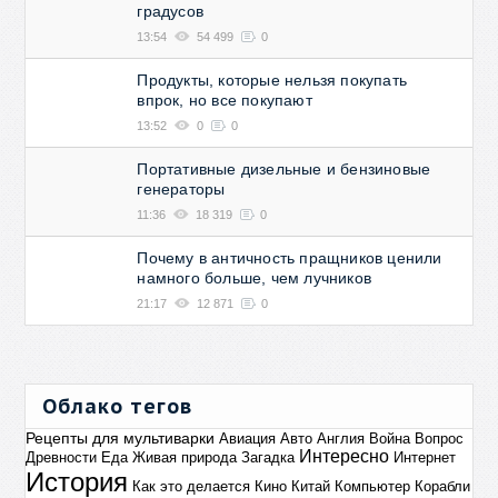
градусов
13:54
54 499
0
Продукты, которые нельзя покупать
впрок, но все покупают
13:52
0
0
Портативные дизельные и бензиновые
генераторы
11:36
18 319
0
Почему в античность пращников ценили
намного больше, чем лучников
21:17
12 871
0
Облако тегов
Рецепты для мультиварки
Авиация
Авто
Англия
Война
Вопрос
Интересно
Древности
Еда
Живая природа
Загадка
Интернет
История
Как это делается
Кино
Китай
Компьютер
Корабли