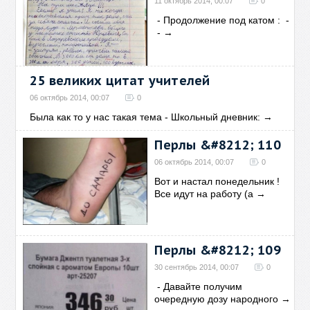
11 октябрь 2014, 00:07
0
- Продолжение под катом : -
-
→
25 великих цитат учителей
06 октябрь 2014, 00:07
0
Была как то у нас такая тема - Школьный дневник:
→
Перлы &#8212; 110
06 октябрь 2014, 00:07
0
Вот и настал понедельник !
Все идут на работу (а
→
Перлы &#8212; 109
30 сентябрь 2014, 00:07
0
- Давайте получим
очередную дозу народного
→