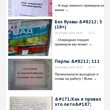
- И еще немного примеров из
жизни
→
Без буквы &#8212; 3
(18+)
25 октябрь 2014, 00:07
0
- Очередная порция
примеров как может
→
Перлы &#8212; 111
20 октябрь 2014, 00:07
0
Промелькнули выходные и
снова на работу ! Всем
→
&#171;Как я провел
это лето&#187;