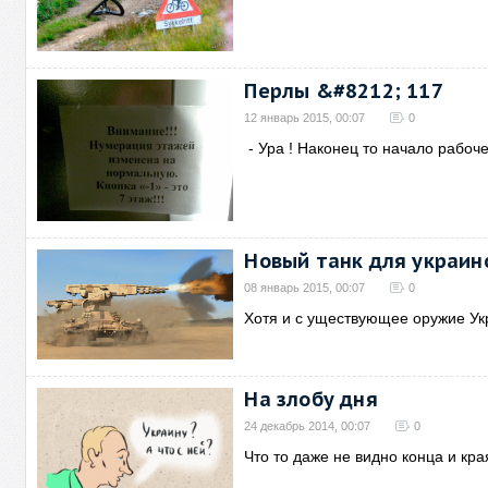
Перлы &#8212; 117
12 январь 2015, 00:07
0
- Ура ! Наконец то начало рабоче
Новый танк для украин
08 январь 2015, 00:07
0
Хотя и с уществующее оружие Ук
На злобу дня
24 декабрь 2014, 00:07
0
Что то даже не видно конца и кра