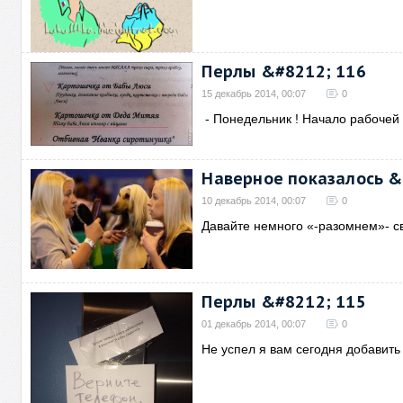
Перлы &#8212; 116
15 декабрь 2014, 00:07
0
- Понедельник ! Начало рабочей 
Наверное показалось &
10 декабрь 2014, 00:07
0
Давайте немного «-разомнем»- с
Перлы &#8212; 115
01 декабрь 2014, 00:07
0
Не успел я вам сегодня добавить