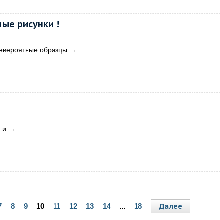
ые рисунки !
невероятные образцы
→
 и
→
Далее
7
8
9
10
11
12
13
14
...
18