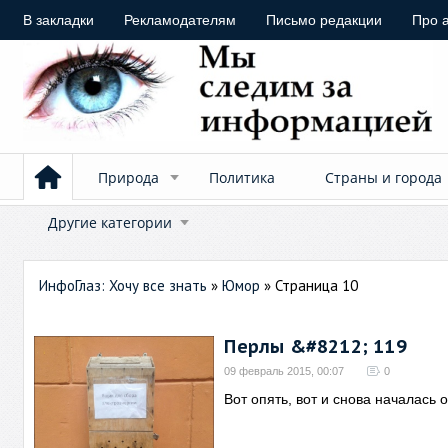
В закладки
Рекламодателям
Письмо редакции
Про 
Природа
Политика
Страны и города
Другие категории
ИнфоГлаз: Хочу все знать
»
Юмор
» Страница 10
Перлы &#8212; 119
09 февраль 2015, 00:07
0
Вот опять, вот и снова началась