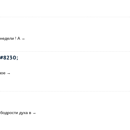
недели ! А
→
#8230;
вое
→
 бодрости духа в
→