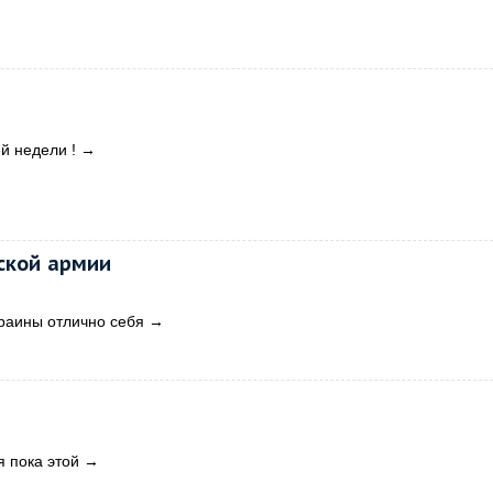
й недели !
→
ской армии
раины отлично себя
→
я пока этой
→