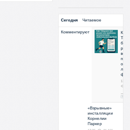
Сегодня
Читаемое
Комментируют
Как
Tele
бот
реш
все
про
орга
люби
фут
13:53
2
08
0
«Взрывные»
инсталляции
Корнелии
Паркер