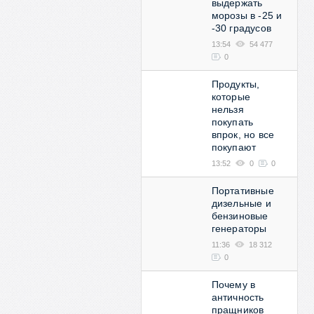
выдержать
морозы в -25 и
-30 градусов
13:54
54 477
0
Продукты,
которые
нельзя
покупать
впрок, но все
покупают
13:52
0
0
Портативные
дизельные и
бензиновые
генераторы
11:36
18 312
0
Почему в
античность
пращников