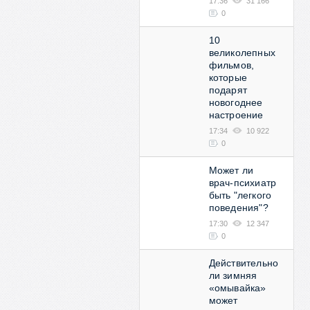
17:36
31 166
0
10
великолепных
фильмов,
которые
подарят
новогоднее
настроение
17:34
10 922
0
Может ли
врач-психиатр
быть "легкого
поведения"?
17:30
12 347
0
Действительно
ли зимняя
«омывайка»
может