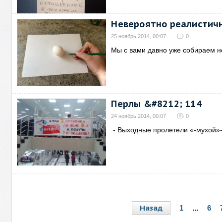
Невероятно реалистичн
25 ноябрь 2014, 00:07
0
Мы с вами давно уже собираем 
Перлы &#8212; 114
24 ноябрь 2014, 00:07
0
- Выходные пролетели «-мухой»-
Назад
1
...
6