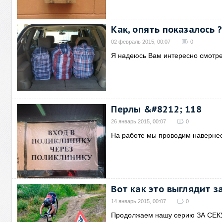
Как, опять показалось 
02 февраль 2015, 00:07
0
Я надеюсь Вам интересно смотре
Перлы &#8212; 118
26 январь 2015, 00:07
0
На работе мы проводим навернео
Вот как это выглядит з
14 январь 2015, 00:07
0
Продолжаем нашу серию ЗА СЕК