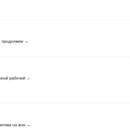
е продолжим
→
чной рабочей
→
зитива на всю
→