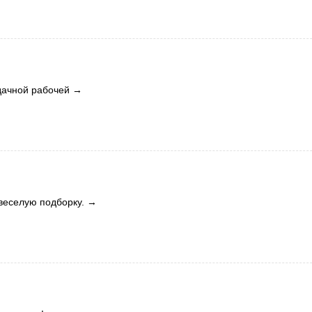
дачной рабочей
→
веселую подборку.
→