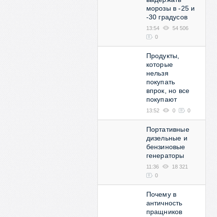
морозы в -25 и
-30 градусов
13:54
54 506
0
Продукты,
которые
нельзя
покупать
впрок, но все
покупают
13:52
0
0
Портативные
дизельные и
бензиновые
генераторы
11:36
18 321
0
Почему в
античность
пращников