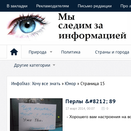
В закладки
Рекламодателям
Письмо редакции
Про 
Природа
Политика
Страны и города
Другие категории
ИнфоГлаз: Хочу все знать
»
Юмор
» Страница 15
Перлы &#8212; 89
17 март 2014, 00:07
0
- Хорошего вам настроения на в