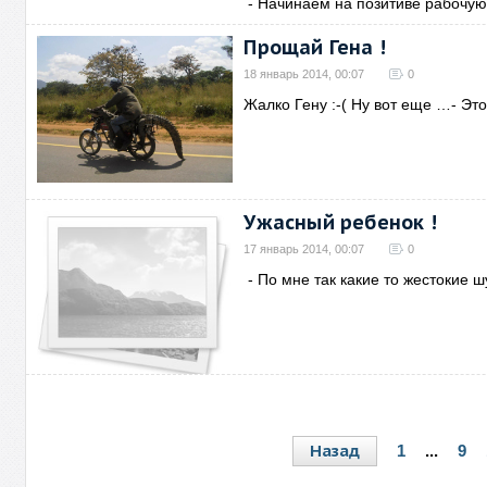
- Начинаем на позитиве рабочую
Прощай Гена !
18 январь 2014, 00:07
0
Жалко Гену :-( Ну вот еще …- Эт
Ужасный ребенок !
17 январь 2014, 00:07
0
- По мне так какие то жестокие ш
Назад
1
...
9