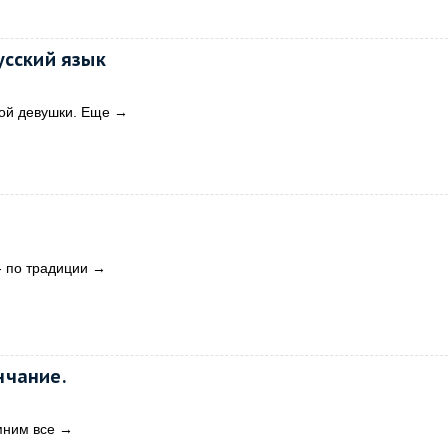
усский язык
ой девушки. Еще
→
 по традиции
→
нчание.
мним все
→