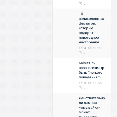
0
10
великолепных
фильмов,
которые
подарят
новогоднее
настроение
17:34
10 927
0
Может ли
врач-психиатр
быть "легкого
поведения"?
17:30
12 355
0
Действительно
ли зимняя
«омывайка»
может
выдержать