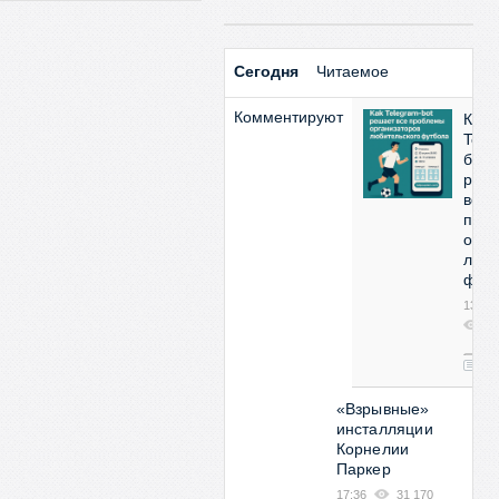
Сегодня
Читаемое
Комментируют
Как
Tele
бот
реш
все
про
орга
люби
фут
13:53
2
08
0
«Взрывные»
инсталляции
Корнелии
Паркер
17:36
31 170