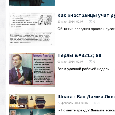
Как иностранцы учат р
13 март 2014, 00:07
0
Обычный праздник простой русск
Перлы &#8212; 88
03 март 2014, 00:07
0
Всем удачной рабочей недели …-
Шпагат Ван Дамма.Око
27 февраль 2014, 00:07
0
- Помните тренд ? Давайте вспо