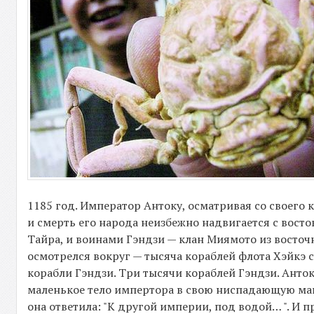
1185 год. Император Антоку, осматривая со своего 
и смерть его народа неизбежно надвигается с восто
Тайра, и воинами Гэндзи — клан Миямото из восточ
осмотрелся вокруг — тысяча кораблей флота Хэйкэ 
корабли Гэндзи. Три тысячи кораблей Гэндзи. Анто
маленькое тело импертора в свою ниспадающую мант
она ответила: "К другой империи, под водой… ". И п