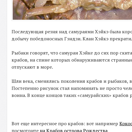
Последующая резня над самураями Хэйкэ была коро
добычу победоносных Гэндзи. Клан Хэйкэ прекратил
Рыбаки говорят, что самураи Хэйке до сих пор ски
крабов, на спине которых обнаруживаются странные
отпускают в море.
Шли века, сменялись поколения крабов и рыбаков, 
Постепенно рисунок стал напоминать не просто чел
воина. В конце концов таких «самурайских» крабов 
Вот еще интересное про крабов: вот например
Коко
посмотрите
на Крабов острова Рождества