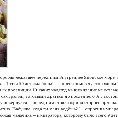
коробля лежавшее перед ним Внутреннее Японское море, з
ка. Почти 50 лет шла борьба за престол между его клано
ных провинций. Никаких надежд на выживание не остава
с самураями, готовыми драться до последнего. А с восто
ку повернулся — перед ним стояла жрица второго ордена.
ию. "Бабушка, куда ты меня ведёшь? " — спросил импера
рижав мальчика — императора, которому было всего 9 лет 