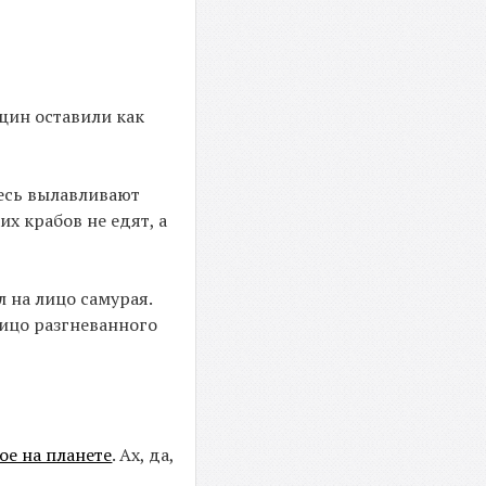
щин оставили как
десь вылавливают
х крабов не едят, а
 на лицо самурая.
лицо разгневанного
ое на планете
. Ах, да,