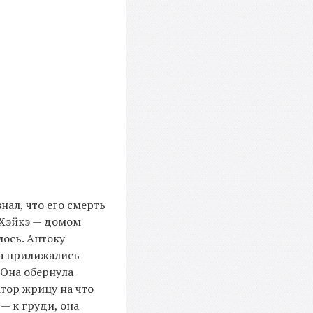
нал, что его смерть
м Хэйкэ — домом
лось. Антоку
ка прилижались
 Она обернула
тор жрицу на что
— к груди, она