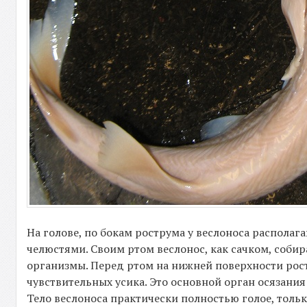
На голове, по бокам рострума у веслоноса располаг
челюстями. Своим ртом веслонос, как сачком, соби
организмы. Перед ртом на нижней поверхности рос
чувствительных усика. Это основной орган осязания
Тело веслоноса практически полностью голое, толь