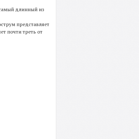
о самый длинный из
острум представляет
яет почти треть от