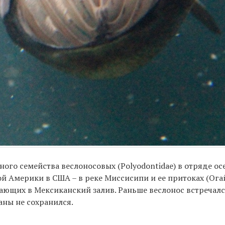
ного семейства веслоносовых (Polyodontidae) в отряде о
ой Америки в США – в реке Миссисипи и ее притоках (Ога
дающих в Мексиканский залив. Раньше веслонос встречалс
аны не сохранился.