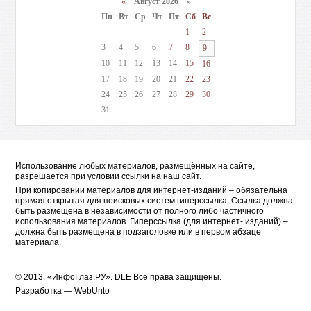
«
Август 2026 »
Пн
Вт
Ср
Чт
Пт
Сб
Вс
1
2
3
4
5
6
7
8
9
10
11
12
13
14
15
16
17
18
19
20
21
22
23
24
25
26
27
28
29
30
31
Использование любых материалов, размещённых на сайте,
разрешается при условии ссылки на наш сайт.
При копировании материалов для интернет-изданий – обязательна
прямая открытая для поисковых систем гиперссылка. Ссылка должна
быть размещена в независимости от полного либо частичного
использования материалов. Гиперссылка (для интернет- изданий) –
должна быть размещена в подзаголовке или в первом абзаце
материала.
© 2013, «ИнфоГлаз.РУ».
DLE
Все права защищены.
Разработка —
WebUnto