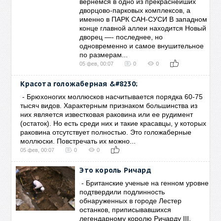
вернемся в одно из прекраснейших
дворцово-парковых комплексов, а
именно в ПАРК САН-СУСИ В западном
конце главной аллеи находится Новый
дворец —- последнее, но
одновременно и самое внушительное
по размерам...
05 фев, 00:07
0
0
Красота голожаберная &#8230;
- Брюхоногих моллюсков насчитывается порядка 60-75
тысяч видов. Характерным признаком большинства из
них является известковая раковина или ее рудимент
(остаток). Но есть среди них и такие красавцы, у которых
раковина отсутствует полностью. Это голожаберные
моллюски. Повстречать их можно...
05 фев, 00:07
0
0
Это король Ричард
- Британские ученые на генном уровне
подтвердили подлинность
обнаруженных в городе Лестер
останков, приписывавшихся
легендарному королю Ричарду III,