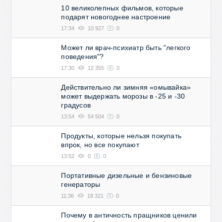
10 великолепных фильмов, которые
подарят новогоднее настроение
17:34
10 927
0
Может ли врач-психиатр быть "легкого
поведения"?
17:30
12 355
0
Действительно ли зимняя «омывайка»
может выдержать морозы в -25 и -30
градусов
13:54
54 504
0
Продукты, которые нельзя покупать
впрок, но все покупают
13:52
0
0
Портативные дизельные и бензиновые
генераторы
11:36
18 321
0
Почему в античность пращников ценили