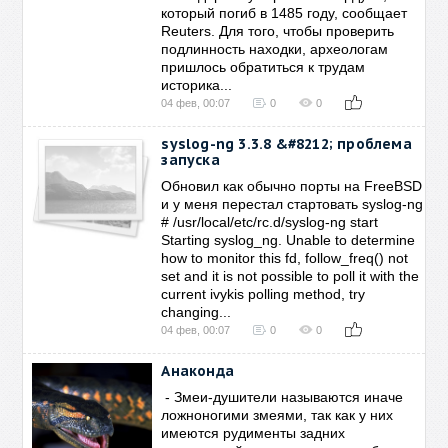
который погиб в 1485 году, сообщает
Reuters. Для того, чтобы проверить
подлинность находки, археологам
пришлось обратиться к трудам
историка...
04 фев, 00:07
0
0
syslog-ng 3.3.8 &#8212; проблема
запуска
Обновил как обычно порты на FreeBSD
и у меня перестал стартовать syslog-ng
# /usr/local/etc/rc.d/syslog-ng start
Starting syslog_ng. Unable to determine
how to monitor this fd, follow_freq() not
set and it is not possible to poll it with the
current ivykis polling method, try
changing...
04 фев, 00:07
0
0
Анаконда
- Змеи-душители называются иначе
ложноногими змеями, так как у них
имеются рудименты задних