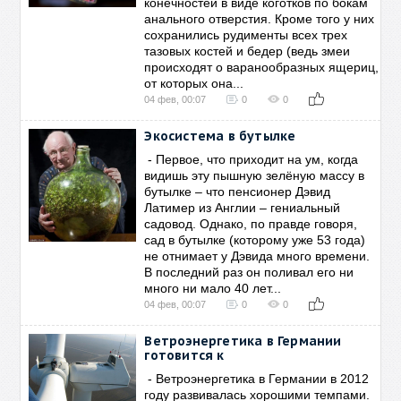
конечностей в виде коготков по бокам
анального отверстия. Кроме того у них
сохранились рудименты всех трех
тазовых костей и бедер (ведь змеи
происходят о варанообразных ящериц,
от которых она...
04 фев, 00:07
0
0
Экосистема в бутылке
- Первое, что приходит на ум, когда
видишь эту пышную зелёную массу в
бутылке – что пенсионер Дэвид
Латимер из Англии – гениальный
садовод. Однако, по правде говоря,
сад в бутылке (которому уже 53 года)
не отнимает у Дэвида много времени.
В последний раз он поливал его ни
много ни мало 40 лет...
04 фев, 00:07
0
0
Ветроэнергетика в Германии
готовится к
- Ветроэнергетика в Германии в 2012
году развивалась хорошими темпами.