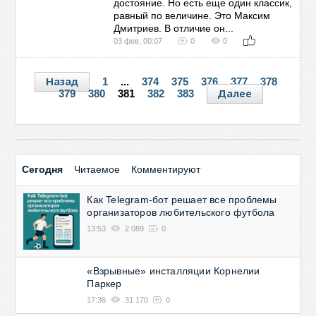
достояние. Но есть еще один классик,
равный по величине. Это Максим
Дмитриев. В отличие он...
03 фев, 00:07
0
0
Назад
1
...
374
375
376
377
378
Далее
379
380
381
382
383
Сегодня
Читаемое
Комментируют
Как Telegram-бот решает все проблемы
организаторов любительского футбола
13:53
2 089
0
«Взрывные» инсталляции Корнелии
Паркер
17:36
31 170
0