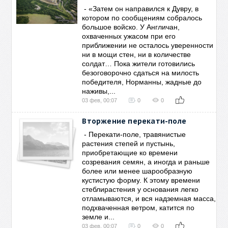
- «Затем он направился к Дувру, в
котором по сообщениям собралось
большое войско. У Англичан,
охваченных ужасом при его
приближении не осталось уверенности
ни в мощи стен, ни в количестве
солдат… Пока жители готовились
безоговорочно сдаться на милость
победителя, Норманны, жадные до
наживы,...
03 фев, 00:07
0
0
Вторжение перекати-поле
- Перекати-поле, травянистые
растения степей и пустынь,
приобретающие ко времени
созревания семян, а иногда и раньше
более или менее шарообразную
кустистую форму. К этому времени
стеблирастения у основания легко
отламываются, и вся надземная масса,
подхваченная ветром, катится по
земле и...
03 фев, 00:07
0
0