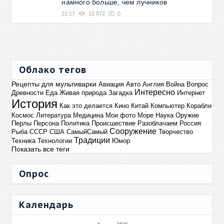
намного больше, чем лучников
21:17
12 872
0
Облако тегов
Рецепты для мультиварки
Авиация
Авто
Англия
Война
Вопрос
Интересно
Древности
Еда
Живая природа
Загадка
Интернет
История
Как это делается
Кино
Китай
Компьютер
Корабли
Космос
Литература
Медицина
Мои фото
Море
Наука
Оружие
Перлы
Персона
Политика
Происшествие
Разоблачаем
Россия
Сооружение
Рыба
СССР
США
СамыйСамый
Творчество
Традиции
Техника
Технологии
Юмор
Показать все теги
Опрос
Календарь