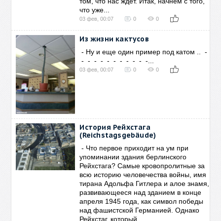
том, что нас ждет. Итак, начнем с того,
что уже...
03 фев, 00:07
0
0
Из жизни кактусов
- Ну и еще один пример под катом .. -
- - - - - - - - - - -...
03 фев, 00:07
0
0
История Рейхстага
(Reichstagsgebäude)
- Что первое приходит на ум при
упоминании здания берлинского
Рейхстага? Самые кровопролитные за
всю историю человечества войны, имя
тирана Адольфа Гитлера и алое знамя,
развивающееся над зданием в конце
апреля 1945 года, как символ победы
над фашистской Германией. Однако
Рейхстаг, который...