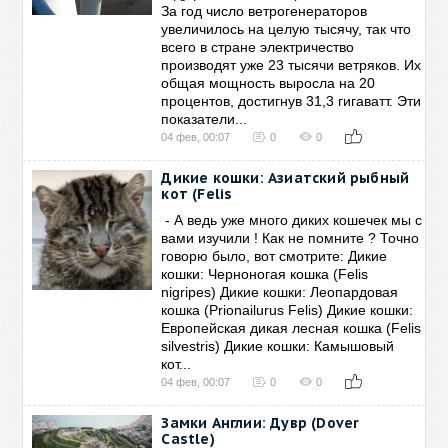
За год число ветрогенераторов
увеличилось на целую тысячу, так что
всего в стране электричество
производят уже 23 тысячи ветряков. Их
общая мощность выросла на 20
процентов, достигнув 31,3 гигаватт. Эти
показатели...
04 фев, 00:07
0
0
Дикие кошки: Азиатский рыбный
кот (Felis
- А ведь уже много диких кошечек мы с
вами изучили ! Как не помните ? Точно
говорю было, вот смотрите: Дикие
кошки: Черноногая кошка (Felis
nigripes) Дикие кошки: Леопардовая
кошка (Prionailurus Felis) Дикие кошки:
Европейская дикая лесная кошка (Felis
silvestris) Дикие кошки: Камышовый
кот...
04 фев, 00:07
0
0
Замки Англии: Дувр (Dover
Castle)