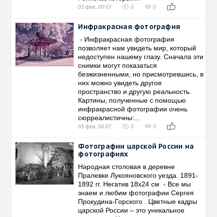
03 фев, 00:07
0
0
Инфракрасная фотография
- Инфракрасная фотография
позволяет нам увидеть мир, который
недоступен нашему глазу. Сначала эти
снимки могут показаться
безжизненными, но присмотревшись, в
них можно увидеть другое
пространство и другую реальность.
Картины, полученные с помощью
инфракрасной фотографии очень
сюрреалистичны:...
03 фев, 00:07
0
0
Фотографии царской России на
фотографиях
Народная столовая в деревне
Пралевке Лукояновского уезда. 1891-
1892 гг. Негатив 18х24 см - Все мы
знаем и любим фотографии Сергея
Прокудина-Горского . Цветные кадры
царской России – это уникальное