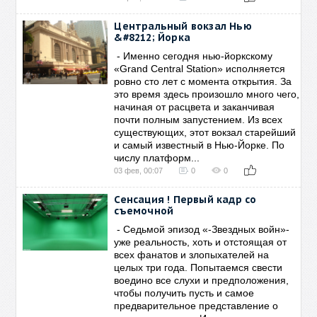
Центральный вокзал Нью
&#8212; Йорка
- Именно сегодня нью-йоркскому
«Grand Central Station» исполняется
ровно сто лет с момента открытия. За
это время здесь произошло много чего,
начиная от расцвета и заканчивая
почти полным запустением. Из всех
существующих, этот вокзал старейший
и самый известный в Нью-Йорке. По
числу платформ...
03 фев, 00:07
0
0
Сенсация ! Первый кадр со
съемочной
- Седьмой эпизод «-Звездных войн»-
уже реальность, хоть и отстоящая от
всех фанатов и злопыхателей на
целых три года. Попытаемся свести
воедино все слухи и предположения,
чтобы получить пусть и самое
предварительное представление о