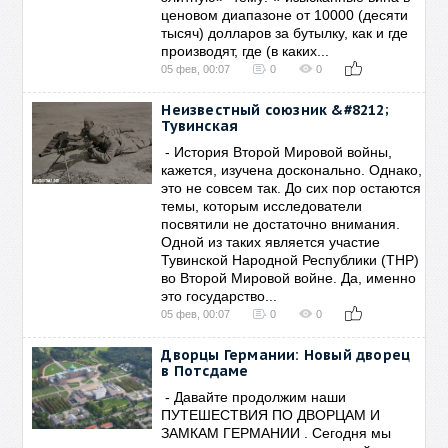
ценовом диапазоне от 10000 (десяти
тысяч) долларов за бутылку, как и где
производят, где (в каких...
05 фев, 00:07
0
0
Неизвестный союзник &#8212;
Тувинская
- История Второй Мировой войны,
кажется, изучена досконально. Однако,
это не совсем так. До сих пор остаются
темы, которым исследователи
посвятили не достаточно внимания.
Одной из таких является участие
Тувинской Народной Республики (ТНР)
во Второй Мировой войне. Да, именно
это государство...
05 фев, 00:07
0
0
Дворцы Германии: Новый дворец
в Потсдаме
- Давайте продолжим наши
ПУТЕШЕСТВИЯ ПО ДВОРЦАМ И
ЗАМКАМ ГЕРМАНИИ . Сегодня мы