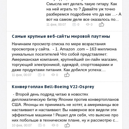
Смысла нет делать такую гитару. Как
на ней играть то ? Давайте уж точно
разберемся подробнее что да как …- А
вот на самом деле все оказалось по...
11 фев, 00:07
0
0
Самые крупные веб-сайты мировой паутины
Начинаем просмотр списка по мере возрастания
просмотров у сайта. - 1. Amazon .com – 163 миллиона
уникальных посетителей Что собой представляет:
Американская компания, крупнейший он-лайн магазин,
торгующий электроникой, одеждой, спорттоварами и
даже продуктами питания. Как добился успеха:...
11 фев, 00:07
0
0
Конвертоплан Bell-Boeing V22-Osprey
- Второй день подряд читаю в новостях
дипломатическую битву Японии против конвертопланов
США. Японцы их принимать не хотят, а американцы все
настаивают и настаивают. Вы наверное все видели эти
эффектные машинки ! Решил для себя, что выясню про
них побольше в техническом плане, ну и рассмотрю с...
10 фев, 00:07
0
0