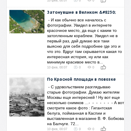
10 фев, 00:07
0
0
Затонувшие в Великом &#8230;
- И как обычно все началось с
фотографии. Увидел в интернете
красочное место, да еще с каким то
затопленным кораблем. Увидел не в
первый раз, дай думаю все таки
выясню для себя подробнее где это и
что это. Вдруг там скрывается какая то
интересная история, ну или как
минимум красивое место в...
10 фев, 00:07
0
0
По Красной площади в повозке
- С удовольствием разглядываю
старые фотографии. Думаю жителям
Москвы еще интересней ! Ну вот еще
несколько снимков …- - - - - - - А вот
смотрите какое фото : Гигантская
белуга, пойманная в Каспии и
выставленная в магазине В. Ф. Бобкова
на Балчуге. 72...
10 фев, 00:07
0
0