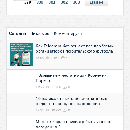
Далее
379
380
381
382
383
Сегодня
Читаемое
Комментируют
Как Telegram-бот решает все проблемы
организаторов любительского футбола
13:53
2 082
0
«Взрывные» инсталляции Корнелии
Паркер
17:36
31 166
0
10 великолепных фильмов, которые
подарят новогоднее настроение
17:34
10 922
0
Может ли врач-психиатр быть "легкого
поведения"?