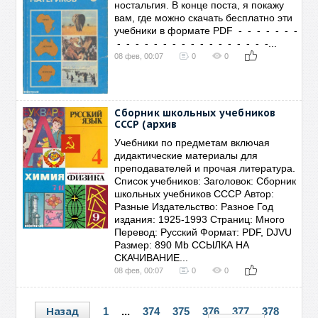
ностальгия. В конце поста, я покажу
вам, где можно скачать бесплатно эти
учебники в формате PDF - - - - - - -
- - - - - - - - - - - - - - - - -...
08 фев, 00:07
0
0
Сборник школьных учебников
СССР (архив
Учебники по предметам включая
дидактические материалы для
преподавателей и прочая литература.
Список учебников: Заголовок: Сборник
школьных учебников СССР Автор:
Разные Издательство: Разное Год
издания: 1925-1993 Страниц: Много
Перевод: Русский Формат: PDF, DJVU
Размер: 890 Mb ССЫЛКА НА
СКАЧИВАНИЕ...
08 фев, 00:07
0
0
Назад
1
...
374
375
376
377
378