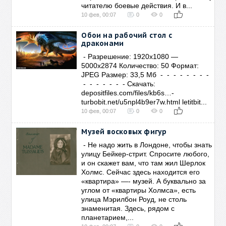
читателю боевые действия. И в...
10 фев, 00:07
0
0
Обои на рабочий стол с
драконами
- Разрешение: 1920х1080 —
5000х2874 Количество: 50 Формат:
JPEG Размер: 33,5 Мб - - - - - - - -
- - - - - - - Скачать:
depositfiles.com/files/kb6s…-
turbobit.net/u5npl4b9er7w.html letitbit...
10 фев, 00:07
0
0
Музей восковых фигур
- Не надо жить в Лондоне, чтобы знать
улицу Бейкер-стрит. Спросите любого,
и он скажет вам, что там жил Шерлок
Холмс. Сейчас здесь находится его
«квартира» —- музей. А буквально за
углом от «квартиры Холмса», есть
улица Мэрилбон Роуд, не столь
знаменитая. Здесь, рядом с
планетарием,...