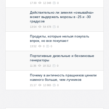
17:30
12 348
0
Действительно ли зимняя «омывайка»
может выдержать морозы в -25 и -30
градусов
13:54
54 478
0
Продукты, которые нельзя покупать
впрок, но все покупают
13:52
0
0
Портативные дизельные и бензиновые
генераторы
11:36
18 312
0
Почему в античность пращников ценили
намного больше, чем лучников
21:17
12 865
0