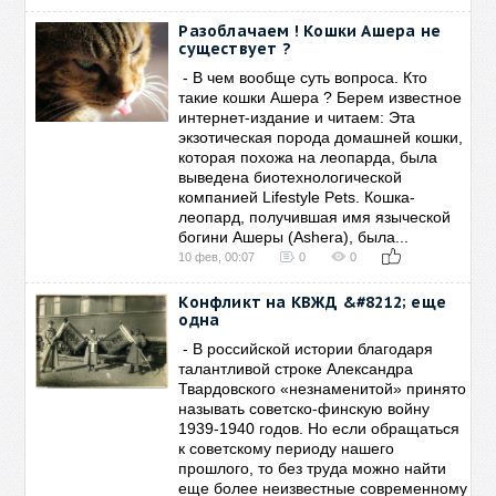
Разоблачаем ! Кошки Ашера не
существует ?
- В чем вообще суть вопроса. Кто
такие кошки Ашера ? Берем известное
интернет-издание и читаем: Эта
экзотическая порода домашней кошки,
которая похожа на леопарда, была
выведена биотехнологической
компанией Lifestyle Pets. Кошка-
леопард, получившая имя языческой
богини Ашеры (Ashera), была...
10 фев, 00:07
0
0
Конфликт на КВЖД &#8212; еще
одна
- В российской истории благодаря
талантливой строке Александра
Твардовского «незнаменитой» принято
называть советско-финскую войну
1939-1940 годов. Но если обращаться
к советскому периоду нашего
прошлого, то без труда можно найти
еще более неизвестные современному