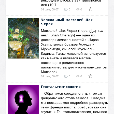
рекордный рубеж в 997 триллионов
иен (10,7...
09 фев, 00:07
0
0
Зеркальный мавзолей Шах-
Черах
Мавзолей Шах-Черах (перс. شاه چراغ,
англ. Shah Cheragh) —- одна из
достопримечательностей г. Шираз
Усыпальница братьев Ахмеда и
Муххамеда, сыновей Мусы аль-
Кадима. Также мавзолей используется
как мечеть и является местом
настоящего религиозного
паломничества для мусульман-шиитов.
Мавзолей...
09 фев, 00:07
0
0
Гештальтпсихология
- Обратимся сегодня опять к темам
февральского стола заказов . Сегодня
мы постараемся подробнее развернуть
тему френда mischa_poet , вот как она
звучит: «-Гештальтпсихология, немного