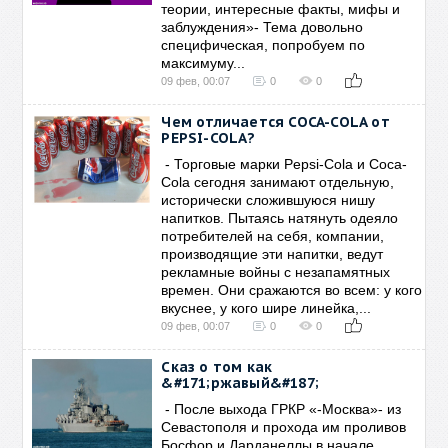
теории, интересные факты, мифы и
заблуждения»- Тема довольно
специфическая, попробуем по
максимуму...
09 фев, 00:07
0
0
Чем отличается COCA-COLA от
PEPSI-COLA?
- Торговые марки Pepsi-Cola и Coca-
Cola сегодня занимают отдельную,
исторически сложившуюся нишу
напитков. Пытаясь натянуть одеяло
потребителей на себя, компании,
производящие эти напитки, ведут
рекламные войны с незапамятных
времен. Они сражаются во всем: у кого
вкуснее, у кого шире линейка,...
09 фев, 00:07
0
0
Сказ о том как
&#171;ржавый&#187;
- После выхода ГРКР «-Москва»- из
Севастополя и прохода им проливов
Босфор и Дарданеллы в начале