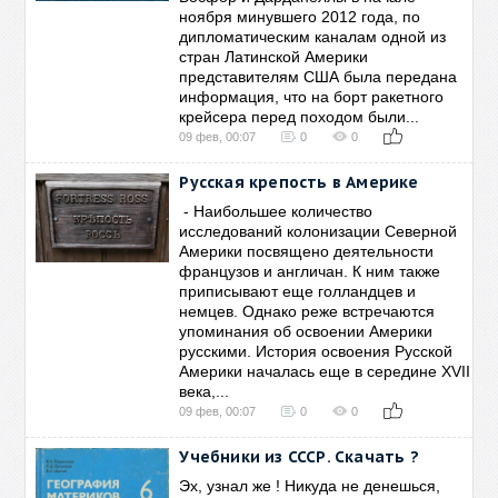
ноября минувшего 2012 года, по
дипломатическим каналам одной из
стран Латинской Америки
представителям США была передана
информация, что на борт ракетного
крейсера перед походом были...
09 фев, 00:07
0
0
Русская крепость в Америке
- Наибольшее количество
исследований колонизации Северной
Америки посвящено деятельности
французов и англичан. К ним также
приписывают еще голландцев и
немцев. Однако реже встречаются
упоминания об освоении Америки
русскими. История освоения Русской
Америки началась еще в середине XVII
века,...
09 фев, 00:07
0
0
Учебники из СССР. Скачать ?
Эх, узнал же ! Никуда не денешься,