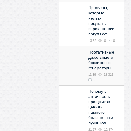
Продукты,
которые
нельзя
покупать
впрок, но все
покупают
13:52
0
0
Портативные
дизельные и
бензиновые
генераторы
11:36
18 323
0
Почему в
античность
пращников
ценили
намного
больше, чем
лучников
21:17
12 874