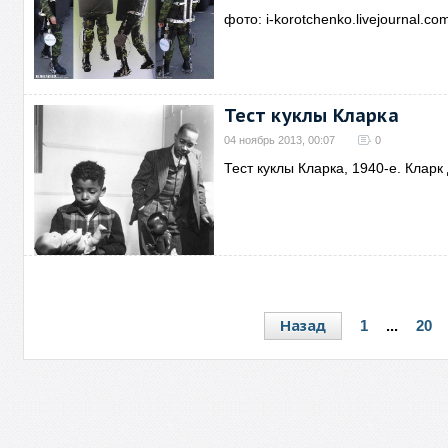
фото: i-korotchenko.livejournal.
Тест куклы Кларка
04 ноябрь 2013, 00:07
0
Тест куклы Кларка, 1940-е. Клар
Назад
1
...
20