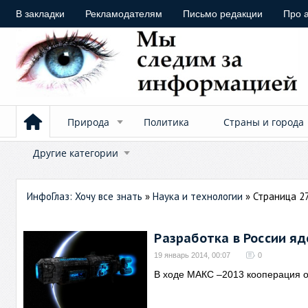
В закладки
Рекламодателям
Письмо редакции
Про 
Природа
Политика
Страны и города
Другие категории
ИнфоГлаз: Хочу все знать
»
Наука и технологии
» Страница 2
Разработка в России я
19 январь 2014, 00:07
0
В ходе МАКС –2013 кооперация 