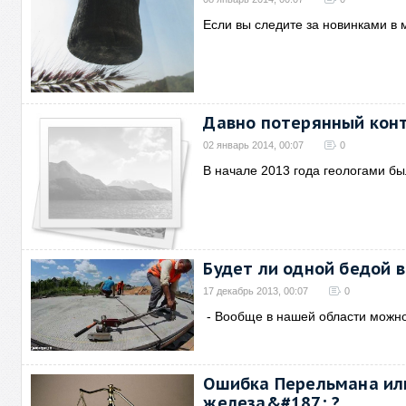
Если вы следите за новинками в
Давно потерянный конт
02 январь 2014, 00:07
0
В начале 2013 года геологами б
Будет ли одной бедой в
17 декабрь 2013, 00:07
0
- Вообще в нашей области можно
Ошибка Перельмана или
железа&#187; ?