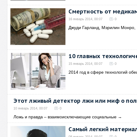
Смертность от медика
16 январь 2014, 00:07
0
Джуди Гарланд, Мэрилин Монро,
10 главных технологич
15 январь 2014, 00:07
0
2014 год в сфере технологий обе
Этот лживый детектор лжи или миф о по
10 январь 2014, 00:07
0
Ложь и правда – взаимоисключающие социальные
→
Самый легкий материал
08 январь 2014, 00:07
0