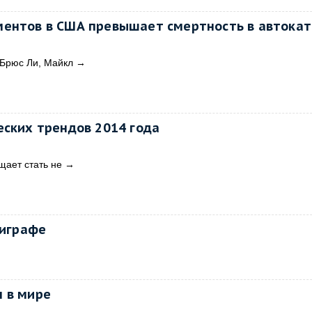
ментов в США превышает смертность в автока
 Брюс Ли, Майкл
→
еских трендов 2014 года
щает стать не
→
лиграфе
 в мире