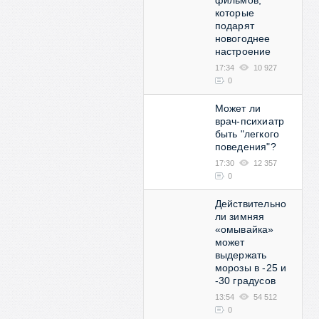
фильмов,
которые
подарят
новогоднее
настроение
17:34
10 927
0
Может ли
врач-психиатр
быть "легкого
поведения"?
17:30
12 357
0
Действительно
ли зимняя
«омывайка»
может
выдержать
морозы в -25 и
-30 градусов
13:54
54 512
0