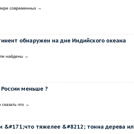
 мире современных
→
инент обнаружен на дне Индийского океана
ыли найдены
→
 России меньше ?
 сказать что
→
 &#171;что тяжелее &#8212; тонна дерева ил