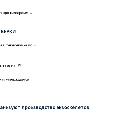
са про килограмм
→
ТВЕРКИ
ая головоломка по
→
ствует ?!
 как утверждается
→
ганизуют производство экзоскелетов