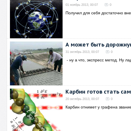
01 ноябрь 2013, 00:07
0
Получил для себя достаточно в
А может быть дорожную
31 октябрь 2013, 00:07
0
- ну а что, экспресс метод. Ну ла
Карбин готов стать с
20 октябрь 2013, 00:07
0
Карбин отнимет у графена звани