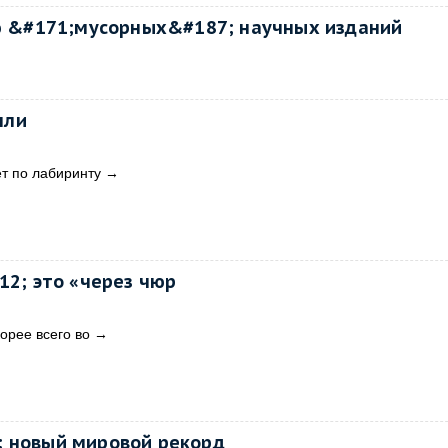
ю &#171;мусорных&#187; научных изданий
пли
ет по лабиринту
→
12; это «через чюр
орее всего во
→
; новый мировой рекорд