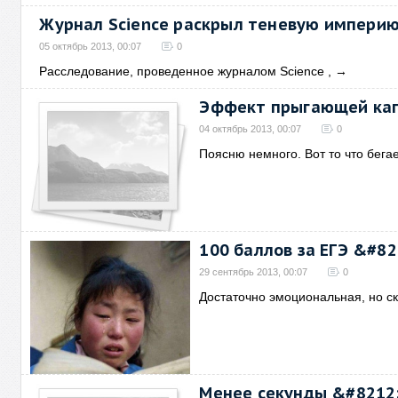
Журнал Science раскрыл теневую импери
05 октябрь 2013, 00:07
0
Расследование, проведенное журналом Science ,
→
Эффект прыгающей ка
04 октябрь 2013, 00:07
0
Поясню немного. Вот то что бега
100 баллов за ЕГЭ &#82
29 сентябрь 2013, 00:07
0
Достаточно эмоциональная, но ск
Менее секунды &#8212