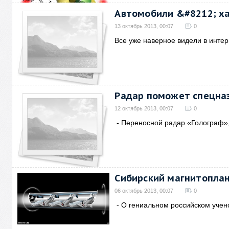
Автомобили &#8212; х
13 октябрь 2013, 00:07
0
Все уже наверное видели в интер
Радар поможет спецназ
12 октябрь 2013, 00:07
0
- Переносной радар «Голограф»
Сибирский магнитоплан
06 октябрь 2013, 00:07
0
- О гениальном российском учен