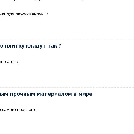
незапную информацию,
→
 плитку кладут так ?
дно это
→
амым прочным материалом в мире
е самого прочного
→