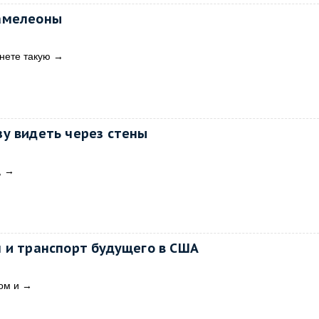
амелеоны
нете такую
→
у видеть через стены
,
→
 и транспорт будущего в США
ом и
→