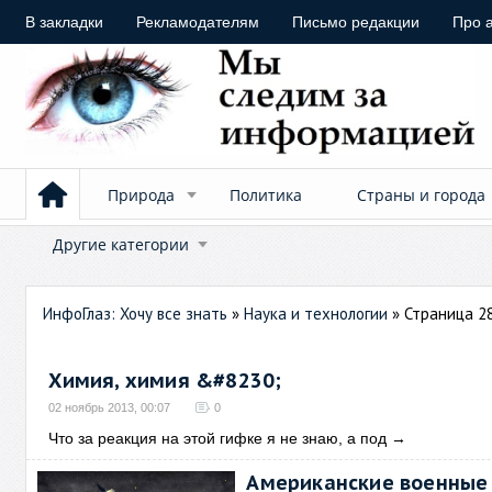
В закладки
Рекламодателям
Письмо редакции
Про 
Природа
Политика
Страны и города
Другие категории
ИнфоГлаз: Хочу все знать
»
Наука и технологии
» Страница 2
Химия, химия &#8230;
02 ноябрь 2013, 00:07
0
Что за реакция на этой гифке я не знаю, а под
→
Американские военные 