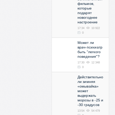
фильмов,
которые
подарят
новогоднее
настроение
17:34
10 922
0
Может ли
врач-психиатр
быть "легкого
поведения"?
17:30
12 348
0
Действительно
ли зимняя
«омывайка»
может
выдержать
морозы в -25 и
-30 градусов
13:54
54 479