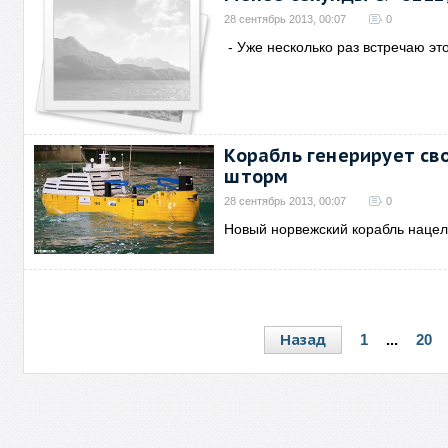
28 сентябрь 2013, 00:07
0
- Уже несколько раз встречаю эт
Корабль генерирует св
шторм
28 сентябрь 2013, 00:07
0
Новый норвежский корабль наце
Назад
1
...
20