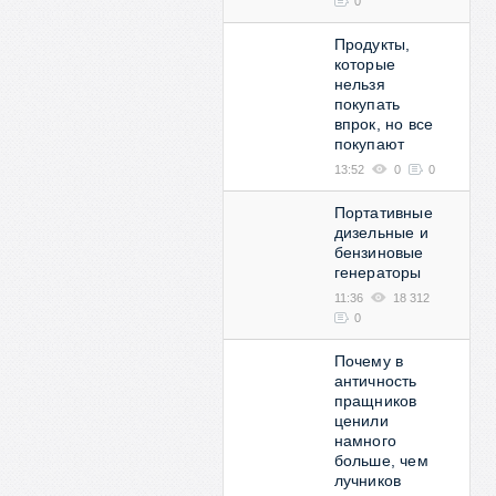
0
Продукты,
которые
нельзя
покупать
впрок, но все
покупают
13:52
0
0
Портативные
дизельные и
бензиновые
генераторы
11:36
18 312
0
Почему в
античность
пращников
ценили
намного
больше, чем
лучников