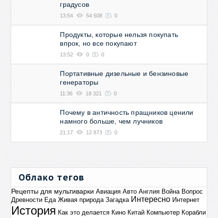
градусов
13:54
54 508
0
Продукты, которые нельзя покупать
впрок, но все покупают
13:52
0
0
Портативные дизельные и бензиновые
генераторы
11:36
18 321
0
Почему в античность пращников ценили
намного больше, чем лучников
21:17
12 873
0
Облако тегов
Рецепты для мультиварки
Авиация
Авто
Англия
Война
Вопрос
Интересно
Древности
Еда
Живая природа
Загадка
Интернет
История
Как это делается
Кино
Китай
Компьютер
Корабли