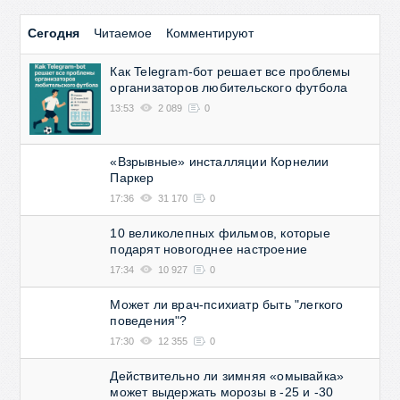
Сегодня
Читаемое
Комментируют
Как Telegram-бот решает все проблемы
организаторов любительского футбола
13:53
2 089
0
«Взрывные» инсталляции Корнелии
Паркер
17:36
31 170
0
10 великолепных фильмов, которые
подарят новогоднее настроение
17:34
10 927
0
Может ли врач-психиатр быть "легкого
поведения"?
17:30
12 355
0
Действительно ли зимняя «омывайка»
может выдержать морозы в -25 и -30