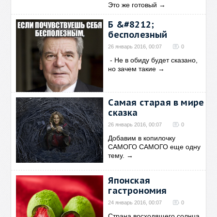
Это же готовый
→
Б &#8212;
бесполезный
26 январь 2016, 00:07
0
- Не в обиду будет сказано,
но зачем такие
→
Самая старая в мире
сказка
26 январь 2016, 00:07
0
Добавим в копилочку
САМОГО САМОГО еще одну
тему.
→
Японская
гастрономия
24 январь 2016, 00:07
0
Страна восходящего солнца