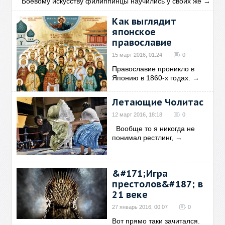
Боевому искусству филиппинцы научились у своих же
→
Как выглядит
японское
православие
15 март 2016, 01:24
0
Православие проникло в
Японию в 1860-х годах.
→
Летающие Чолитас
12 март 2016, 18:18
0
Вообще то я никогда не
понимал рестлинг,
→
&#171;Игра
престолов&#187; в
21 веке
27 январь 2016, 00:07
0
Вот прямо таки зачитался.