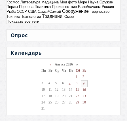
Космос
Литература
Медицина
Мои фото
Море
Наука
Оружие
Перлы
Персона
Политика
Происшествие
Разоблачаем
Россия
Сооружение
Рыба
СССР
США
СамыйСамый
Творчество
Традиции
Техника
Технологии
Юмор
Показать все теги
Опрос
Календарь
«
Август 2026 »
Пн
Вт
Ср
Чт
Пт
Сб
Вс
1
2
3
4
5
6
7
8
9
10
11
12
13
14
15
16
17
18
19
20
21
22
23
24
25
26
27
28
29
30
31