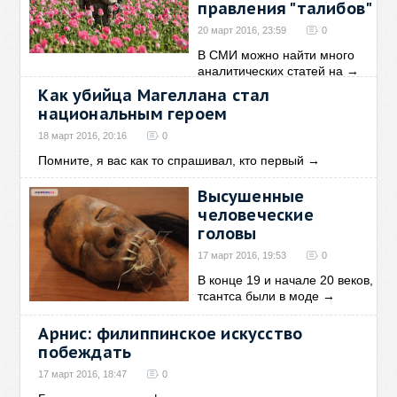
правления "талибов"
20 март 2016, 23:59
0
В СМИ можно найти много
аналитических статей на
→
Как убийца Магеллана стал
национальным героем
18 март 2016, 20:16
0
Помните, я вас как то спрашивал, кто первый
→
Высушенные
человеческие
головы
17 март 2016, 19:53
0
В конце 19 и начале 20 веков,
тсантса были в моде
→
Арнис: филиппинское искусство
побеждать
17 март 2016, 18:47
0