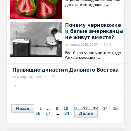
далека и загадочна.
→
Почему чернокожие
и белые американцы
не живут вместе?
14 январь 2016, 00:07
0
Вот была у нас уже тема, где
Белый мужчина
→
Правящие династии Дальнего Востока
13 январь 2016, 00:07
0
→
Назад
1
...
9
10
11
12
13
14
15
Далее
16
17
...
34