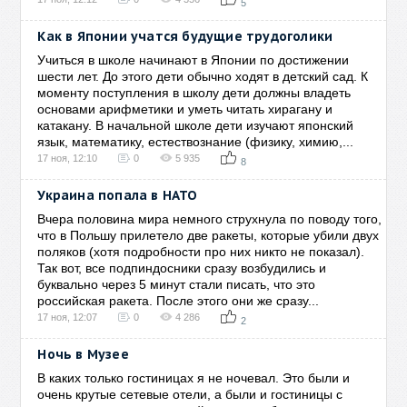
5
Как в Японии учатся будущие трудоголики
Учиться в школе начинают в Японии по достижении
шести лет. До этого дети обычно ходят в детский сад. К
моменту поступления в школу дети должны владеть
основами арифметики и уметь читать хирагану и
катакану. В начальной школе дети изучают японский
язык, математику, естествознание (физику, химию,...
17 ноя, 12:10
0
5 935
8
Украина попала в НАТО
Вчера половина мира немного струхнула по поводу того,
что в Польшу прилетело две ракеты, которые убили двух
поляков (хотя подробности про них никто не показал).
Так вот, все подпиндосники сразу возбудились и
буквально через 5 минут стали писать, что это
российская ракета. После этого они же сразу...
17 ноя, 12:07
0
4 286
2
Ночь в Музее
В каких только гостиницах я не ночевал. Это были и
очень крутые сетевые отели, а были и гостиницы с