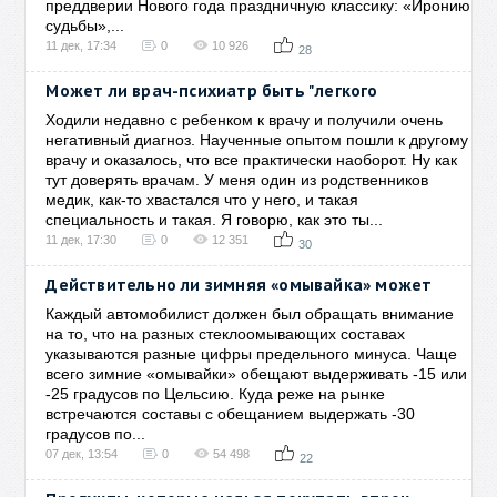
преддверии Нового года праздничную классику: «Иронию
судьбы»,...
11 дек, 17:34
0
10 926
28
Может ли врач-психиатр быть "легкого
Ходили недавно с ребенком к врачу и получили очень
негативный диагноз. Наученные опытом пошли к другому
врачу и оказалось, что все практически наоборот. Ну как
тут доверять врачам. У меня один из родственников
медик, как-то хвастался что у него, и такая
специальность и такая. Я говорю, как это ты...
11 дек, 17:30
0
12 351
30
Действительно ли зимняя «омывайка» может
Каждый автомобилист должен был обращать внимание
на то, что на разных стеклоомывающих составах
указываются разные цифры предельного минуса. Чаще
всего зимние «омывайки» обещают выдерживать -15 или
-25 градусов по Цельсию. Куда реже на рынке
встречаются составы с обещанием выдержать -30
градусов по...
07 дек, 13:54
0
54 498
22