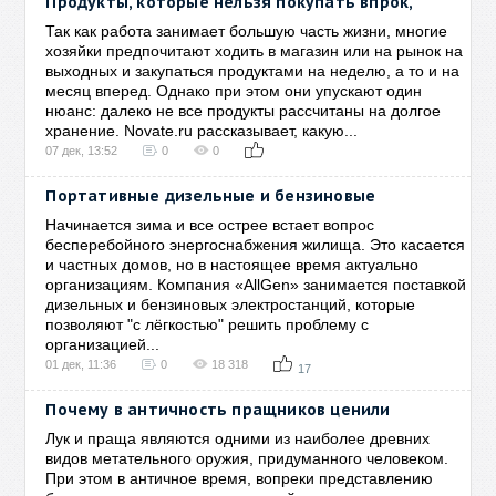
Продукты, которые нельзя покупать впрок,
Так как работа занимает большую часть жизни, многие
хозяйки предпочитают ходить в магазин или на рынок на
выходных и закупаться продуктами на неделю, а то и на
месяц вперед. Однако при этом они упускают один
нюанс: далеко не все продукты рассчитаны на долгое
хранение. Novate.ru рассказывает, какую...
07 дек, 13:52
0
0
Портативные дизельные и бензиновые
Начинается зима и все острее встает вопрос
бесперебойного энергоснабжения жилища. Это касается
и частных домов, но в настоящее время актуально
организациям. Компания «AllGen» занимается поставкой
дизельных и бензиновых электростанций, которые
позволяют "с лёгкостью" решить проблему с
организацией...
01 дек, 11:36
0
18 318
17
Почему в античность пращников ценили
Лук и праща являются одними из наиболее древних
видов метательного оружия, придуманного человеком.
При этом в античное время, вопреки представлению