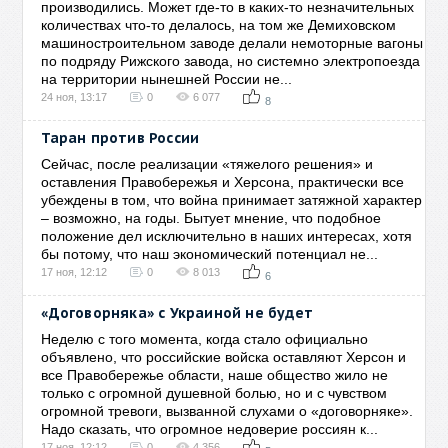
производились. Может где-то в каких-то незначительных
количествах что-то делалось, на том же Демиховском
машиностроительном заводе делали немоторные вагоны
по подряду Рижского завода, но системно электропоезда
на территории нынешней России не...
24 ноя, 13:17
0
6 077
8
Таран против России
Сейчас, после реализации «тяжелого решения» и
оставления Правобережья и Херсона, практически все
убеждены в том, что война принимает затяжной характер
– возможно, на годы. Бытует мнение, что подобное
положение дел исключительно в наших интересах, хотя
бы потому, что наш экономический потенциал не...
17 ноя, 12:12
0
8 013
6
«Договорняка» с Украиной не будет
Неделю с того момента, когда стало официально
объявлено, что российские войска оставляют Херсон и
все Правобережье области, наше общество жило не
только с огромной душевной болью, но и с чувством
огромной тревоги, вызванной слухами о «договорняке».
Надо сказать, что огромное недоверие россиян к...
17 ноя, 12:12
0
4 356