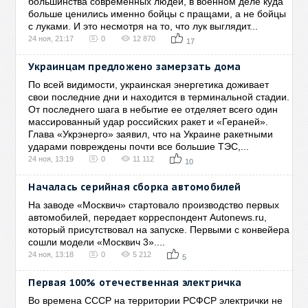
большинства современных людей, в военном деле куда
больше ценились именно бойцы с пращами, а не бойцы
с луками. И это несмотря на то, что лук выглядит...
24 ноя, 21:17
0
12 870
17
Украинцам предложено замерзать дома
По всей видимости, украинская энергетика доживает
свои последние дни и находится в терминальной стадии.
От последнего шага в небытие ее отделяет всего один
массированный удар российских ракет и «Гераней».
Глава «Укрэнерго» заявил, что на Украине ракетными
ударами повреждены почти все большие ТЭС,...
24 ноя, 13:19
0
11 112
10
Началась серийная сборка автомобилей
На заводе «Москвич» стартовало производство первых
автомобилей, передает корреспондент Autonews.ru,
который присутствовал на запуске. Первыми с конвейера
сошли модели «Москвич 3»....
24 ноя, 13:18
0
5 212
5
Первая 100% отечественная электричка
Во времена СССР на территории РСФСР электрички не