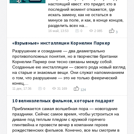
настоящий квест: кто придет, кто в
последний момент откажется, где
искать замену, как не остаться в
минусе за поле, и как, в конце концов,
разделить всех на...
16 май, 13:53
0
2 085
3
«Взрывные» инсталляции Корнелии Паркер
Разрушение и созидание — два диаметрально
противоположных понятия, но в творчестве британки
Корнелии Паркер они тесно связаны между собой.
Созданные ею инсталляции — своего рода новый взгляд
на старые и знакомые вещи. Они служат напоминанием
о том, что разрушение — это не только феерический
конец,...
11 дек, 17:36
0
31 169
124
10 великолепных фильмов, которые подарят
Приближается самая волшебная пора — новогодние
праздники. Сейчас самое время, чтобы устроиться на
диване под теплым пледом с кружкой горячего
глинтвейна и провести вечер в компании героев
рождественских фильмов. Конечно, все мы смотрим в