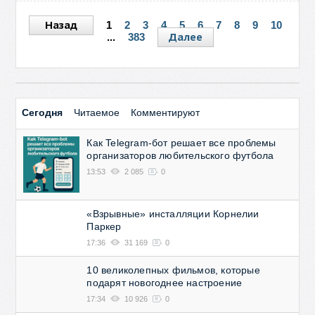
Назад
1
2
3
4
5
6
7
8
9
10
Далее
...
383
Сегодня
Читаемое
Комментируют
Как Telegram-бот решает все проблемы
организаторов любительского футбола
13:53
2 085
0
«Взрывные» инсталляции Корнелии
Паркер
17:36
31 169
0
10 великолепных фильмов, которые
подарят новогоднее настроение
17:34
10 926
0