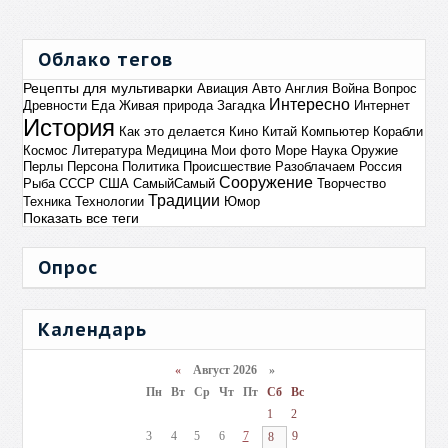
Облако тегов
Рецепты для мультиварки
Авиация
Авто
Англия
Война
Вопрос
Интересно
Древности
Еда
Живая природа
Загадка
Интернет
История
Как это делается
Кино
Китай
Компьютер
Корабли
Космос
Литература
Медицина
Мои фото
Море
Наука
Оружие
Перлы
Персона
Политика
Происшествие
Разоблачаем
Россия
Сооружение
Рыба
СССР
США
СамыйСамый
Творчество
Традиции
Техника
Технологии
Юмор
Показать все теги
Опрос
Календарь
«
Август 2026 »
Пн
Вт
Ср
Чт
Пт
Сб
Вс
1
2
3
4
5
6
7
9
8