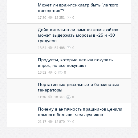
Может ли врач-психиатр быть "легкого
поведения"?
17:30
12 351
0
Действительно ли зимняя «омывайка»
может выдержать морозы в -25 и -30
градусов
13:54
54 498
0
Продукты, которые нельзя покупать
впрок, но все покупают
13:52
0
0
Портативные дизельные и бензиновые
генераторы
11:36
18 318
0
Почему в античность пращников ценили
намного больше, чем лучников
21:17
12 870
0