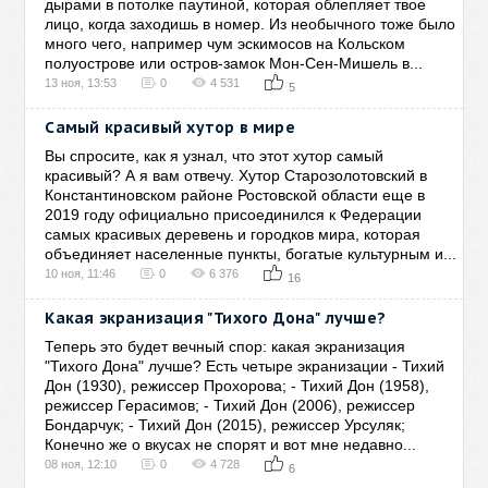
дырами в потолке паутиной, которая облепляет твое
лицо, когда заходишь в номер. Из необычного тоже было
много чего, например чум эскимосов на Кольском
полуострове или остров-замок Мон-Сен-Мишель в...
13 ноя, 13:53
0
4 531
5
Самый красивый хутор в мире
Вы спросите, как я узнал, что этот хутор самый
красивый? А я вам отвечу. Хутор Старозолотовский в
Константиновском районе Ростовской области еще в
2019 году официально присоединился к Федерации
самых красивых деревень и городков мира, которая
объединяет населенные пункты, богатые культурным и...
10 ноя, 11:46
0
6 376
16
Какая экранизация "Тихого Дона" лучше?
Теперь это будет вечный спор: какая экранизация
"Тихого Дона" лучше? Есть четыре экранизации - Тихий
Дон (1930), режиссер Прохорова; - Тихий Дон (1958),
режиссер Герасимов; - Тихий Дон (2006), режиссер
Бондарчук; - Тихий Дон (2015), режиссер Урсуляк;
Конечно же о вкусах не спорят и вот мне недавно...
08 ноя, 12:10
0
4 728
6