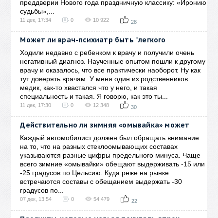
преддверии Нового года праздничную классику: «Иронию
судьбы»,...
11 дек, 17:34
0
10 922
28
Может ли врач-психиатр быть "легкого
Ходили недавно с ребенком к врачу и получили очень
негативный диагноз. Наученные опытом пошли к другому
врачу и оказалось, что все практически наоборот. Ну как
тут доверять врачам. У меня один из родственников
медик, как-то хвастался что у него, и такая
специальность и такая. Я говорю, как это ты...
11 дек, 17:30
0
12 348
30
Действительно ли зимняя «омывайка» может
Каждый автомобилист должен был обращать внимание
на то, что на разных стеклоомывающих составах
указываются разные цифры предельного минуса. Чаще
всего зимние «омывайки» обещают выдерживать -15 или
-25 градусов по Цельсию. Куда реже на рынке
встречаются составы с обещанием выдержать -30
градусов по...
07 дек, 13:54
0
54 479
22