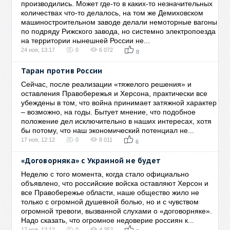
производились. Может где-то в каких-то незначительных
количествах что-то делалось, на том же Демиховском
машиностроительном заводе делали немоторные вагоны
по подряду Рижского завода, но системно электропоезда
на территории нынешней России не...
24 ноя, 13:17
0
6 072
8
Таран против России
Сейчас, после реализации «тяжелого решения» и
оставления Правобережья и Херсона, практически все
убеждены в том, что война принимает затяжной характер
– возможно, на годы. Бытует мнение, что подобное
положение дел исключительно в наших интересах, хотя
бы потому, что наш экономический потенциал не...
17 ноя, 12:12
0
8 011
6
«Договорняка» с Украиной не будет
Неделю с того момента, когда стало официально
объявлено, что российские войска оставляют Херсон и
все Правобережье области, наше общество жило не
только с огромной душевной болью, но и с чувством
огромной тревоги, вызванной слухами о «договорняке».
Надо сказать, что огромное недоверие россиян к...
17 ноя, 12:12
0
4 352