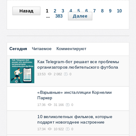
Назад
1
2
3
4
5
6
7
8
9
10
Далее
...
383
Сегодня
Читаемое
Комментируют
Как Telegram-бот решает все проблемы
организаторов любительского футбола
13:53
2 082
0
«Взрывные» инсталляции Корнелии
Паркер
17:36
31 166
0
10 великолепных фильмов, которые
подарят новогоднее настроение
17:34
10 922
0