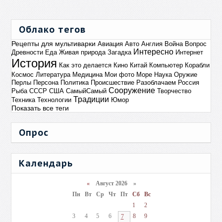
Облако тегов
Рецепты для мультиварки
Авиация
Авто
Англия
Война
Вопрос
Интересно
Древности
Еда
Живая природа
Загадка
Интернет
История
Как это делается
Кино
Китай
Компьютер
Корабли
Космос
Литература
Медицина
Мои фото
Море
Наука
Оружие
Перлы
Персона
Политика
Происшествие
Разоблачаем
Россия
Сооружение
Рыба
СССР
США
СамыйСамый
Творчество
Традиции
Техника
Технологии
Юмор
Показать все теги
Опрос
Календарь
«
Август 2026 »
Пн
Вт
Ср
Чт
Пт
Сб
Вс
1
2
3
4
5
6
8
9
7