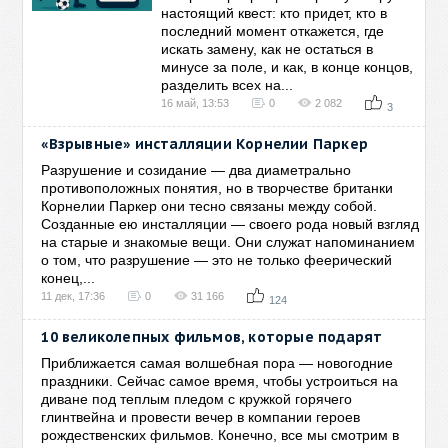
настоящий квест: кто придет, кто в
последний момент откажется, где
искать замену, как не остаться в
минусе за поле, и как, в конце концов,
разделить всех на...
16 май, 13:53
0
2 082
3
«Взрывные» инсталляции Корнелии Паркер
Разрушение и созидание — два диаметрально
противоположных понятия, но в творчестве британки
Корнелии Паркер они тесно связаны между собой.
Созданные ею инсталляции — своего рода новый взгляд
на старые и знакомые вещи. Они служат напоминанием
о том, что разрушение — это не только феерический
конец,...
11 дек, 17:36
0
31 166
124
10 великолепных фильмов, которые подарят
Приближается самая волшебная пора — новогодние
праздники. Сейчас самое время, чтобы устроиться на
диване под теплым пледом с кружкой горячего
глинтвейна и провести вечер в компании героев
рождественских фильмов. Конечно, все мы смотрим в