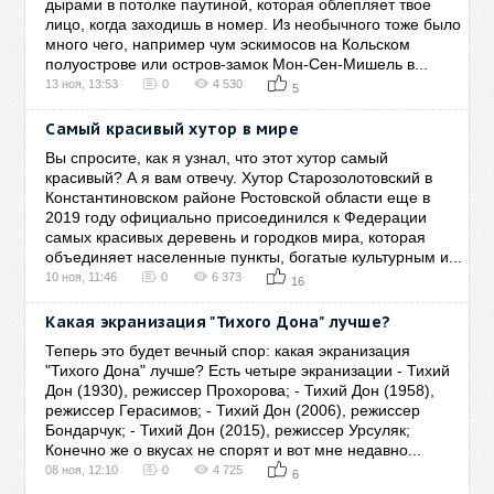
дырами в потолке паутиной, которая облепляет твое
лицо, когда заходишь в номер. Из необычного тоже было
много чего, например чум эскимосов на Кольском
полуострове или остров-замок Мон-Сен-Мишель в...
13 ноя, 13:53
0
4 530
5
Самый красивый хутор в мире
Вы спросите, как я узнал, что этот хутор самый
красивый? А я вам отвечу. Хутор Старозолотовский в
Константиновском районе Ростовской области еще в
2019 году официально присоединился к Федерации
самых красивых деревень и городков мира, которая
объединяет населенные пункты, богатые культурным и...
10 ноя, 11:46
0
6 373
16
Какая экранизация "Тихого Дона" лучше?
Теперь это будет вечный спор: какая экранизация
"Тихого Дона" лучше? Есть четыре экранизации - Тихий
Дон (1930), режиссер Прохорова; - Тихий Дон (1958),
режиссер Герасимов; - Тихий Дон (2006), режиссер
Бондарчук; - Тихий Дон (2015), режиссер Урсуляк;
Конечно же о вкусах не спорят и вот мне недавно...
08 ноя, 12:10
0
4 725
6