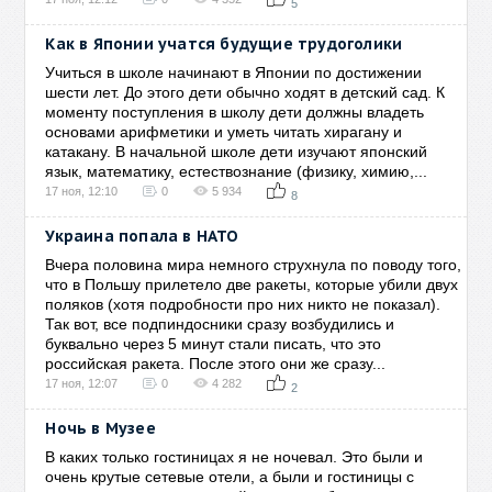
5
Как в Японии учатся будущие трудоголики
Учиться в школе начинают в Японии по достижении
шести лет. До этого дети обычно ходят в детский сад. К
моменту поступления в школу дети должны владеть
основами арифметики и уметь читать хирагану и
катакану. В начальной школе дети изучают японский
язык, математику, естествознание (физику, химию,...
17 ноя, 12:10
0
5 934
8
Украина попала в НАТО
Вчера половина мира немного струхнула по поводу того,
что в Польшу прилетело две ракеты, которые убили двух
поляков (хотя подробности про них никто не показал).
Так вот, все подпиндосники сразу возбудились и
буквально через 5 минут стали писать, что это
российская ракета. После этого они же сразу...
17 ноя, 12:07
0
4 282
2
Ночь в Музее
В каких только гостиницах я не ночевал. Это были и
очень крутые сетевые отели, а были и гостиницы с