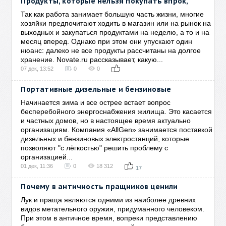
Продукты, которые нельзя покупать впрок,
Так как работа занимает большую часть жизни, многие
хозяйки предпочитают ходить в магазин или на рынок на
выходных и закупаться продуктами на неделю, а то и на
месяц вперед. Однако при этом они упускают один
нюанс: далеко не все продукты рассчитаны на долгое
хранение. Novate.ru рассказывает, какую...
07 дек, 13:52
0
0
Портативные дизельные и бензиновые
Начинается зима и все острее встает вопрос
бесперебойного энергоснабжения жилища. Это касается
и частных домов, но в настоящее время актуально
организациям. Компания «AllGen» занимается поставкой
дизельных и бензиновых электростанций, которые
позволяют "с лёгкостью" решить проблему с
организацией...
01 дек, 11:36
0
18 312
17
Почему в античность пращников ценили
Лук и праща являются одними из наиболее древних
видов метательного оружия, придуманного человеком.
При этом в античное время, вопреки представлению