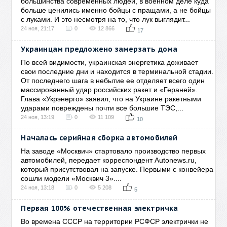
большинства современных людей, в военном деле куда
больше ценились именно бойцы с пращами, а не бойцы
с луками. И это несмотря на то, что лук выглядит...
24 ноя, 21:17
0
12 866
17
Украинцам предложено замерзать дома
По всей видимости, украинская энергетика доживает
свои последние дни и находится в терминальной стадии.
От последнего шага в небытие ее отделяет всего один
массированный удар российских ракет и «Гераней».
Глава «Укрэнерго» заявил, что на Украине ракетными
ударами повреждены почти все большие ТЭС,...
24 ноя, 13:19
0
11 109
10
Началась серийная сборка автомобилей
На заводе «Москвич» стартовало производство первых
автомобилей, передает корреспондент Autonews.ru,
который присутствовал на запуске. Первыми с конвейера
сошли модели «Москвич 3»....
24 ноя, 13:18
0
5 208
5
Первая 100% отечественная электричка
Во времена СССР на территории РСФСР электрички не