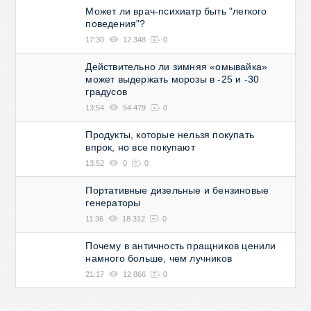
Может ли врач-психиатр быть "легкого
поведения"?
17:30
12 348
0
Действительно ли зимняя «омывайка»
может выдержать морозы в -25 и -30
градусов
13:54
54 479
0
Продукты, которые нельзя покупать
впрок, но все покупают
13:52
0
0
Портативные дизельные и бензиновые
генераторы
11:36
18 312
0
Почему в античность пращников ценили
намного больше, чем лучников
21:17
12 866
0