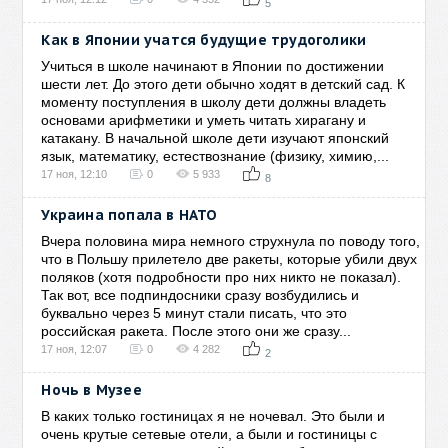
5
Как в Японии учатся будущие трудоголики
Учиться в школе начинают в Японии по достижении
шести лет. До этого дети обычно ходят в детский сад. К
моменту поступления в школу дети должны владеть
основами арифметики и уметь читать хирагану и
катакану. В начальной школе дети изучают японский
язык, математику, естествознание (физику, химию,...
17 ноя, 12:10
0
5 933
8
Украина попала в НАТО
Вчера половина мира немного струхнула по поводу того,
что в Польшу прилетело две ракеты, которые убили двух
поляков (хотя подробности про них никто не показал).
Так вот, все подпиндосники сразу возбудились и
буквально через 5 минут стали писать, что это
российская ракета. После этого они же сразу...
17 ноя, 12:07
0
4 282
2
Ночь в Музее
В каких только гостиницах я не ночевал. Это были и
очень крутые сетевые отели, а были и гостиницы с