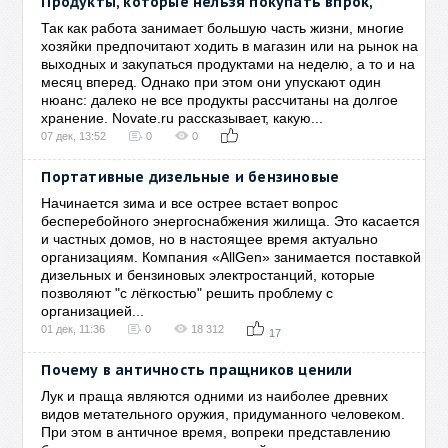
Продукты, которые нельзя покупать впрок,
Так как работа занимает большую часть жизни, многие
хозяйки предпочитают ходить в магазин или на рынок на
выходных и закупаться продуктами на неделю, а то и на
месяц вперед. Однако при этом они упускают один
нюанс: далеко не все продукты рассчитаны на долгое
хранение. Novate.ru рассказывает, какую...
07 дек, 13:52
0
0
Портативные дизельные и бензиновые
Начинается зима и все острее встает вопрос
бесперебойного энергоснабжения жилища. Это касается
и частных домов, но в настоящее время актуально
организациям. Компания «AllGen» занимается поставкой
дизельных и бензиновых электростанций, которые
позволяют "с лёгкостью" решить проблему с
организацией...
01 дек, 11:36
0
18 312
17
Почему в античность пращников ценили
Лук и праща являются одними из наиболее древних
видов метательного оружия, придуманного человеком.
При этом в античное время, вопреки представлению