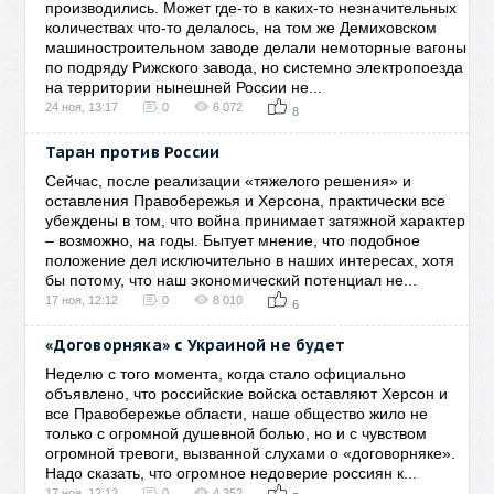
производились. Может где-то в каких-то незначительных
количествах что-то делалось, на том же Демиховском
машиностроительном заводе делали немоторные вагоны
по подряду Рижского завода, но системно электропоезда
на территории нынешней России не...
24 ноя, 13:17
0
6 072
8
Таран против России
Сейчас, после реализации «тяжелого решения» и
оставления Правобережья и Херсона, практически все
убеждены в том, что война принимает затяжной характер
– возможно, на годы. Бытует мнение, что подобное
положение дел исключительно в наших интересах, хотя
бы потому, что наш экономический потенциал не...
17 ноя, 12:12
0
8 010
6
«Договорняка» с Украиной не будет
Неделю с того момента, когда стало официально
объявлено, что российские войска оставляют Херсон и
все Правобережье области, наше общество жило не
только с огромной душевной болью, но и с чувством
огромной тревоги, вызванной слухами о «договорняке».
Надо сказать, что огромное недоверие россиян к...
17 ноя, 12:12
0
4 352