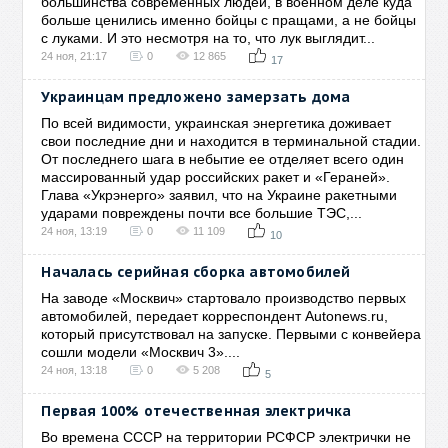
большинства современных людей, в военном деле куда
больше ценились именно бойцы с пращами, а не бойцы
с луками. И это несмотря на то, что лук выглядит...
24 ноя, 21:17
0
12 865
17
Украинцам предложено замерзать дома
По всей видимости, украинская энергетика доживает
свои последние дни и находится в терминальной стадии.
От последнего шага в небытие ее отделяет всего один
массированный удар российских ракет и «Гераней».
Глава «Укрэнерго» заявил, что на Украине ракетными
ударами повреждены почти все большие ТЭС,...
24 ноя, 13:19
0
11 109
10
Началась серийная сборка автомобилей
На заводе «Москвич» стартовало производство первых
автомобилей, передает корреспондент Autonews.ru,
который присутствовал на запуске. Первыми с конвейера
сошли модели «Москвич 3»....
24 ноя, 13:18
0
5 208
5
Первая 100% отечественная электричка
Во времена СССР на территории РСФСР электрички не