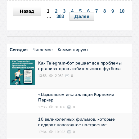
Назад
1
2
3
4
5
6
7
8
9
10
Далее
...
383
Сегодня
Читаемое
Комментируют
Как Telegram-бот решает все проблемы
организаторов любительского футбола
13:53
2 082
0
«Взрывные» инсталляции Корнелии
Паркер
17:36
31 166
0
10 великолепных фильмов, которые
подарят новогоднее настроение
17:34
10 922
0