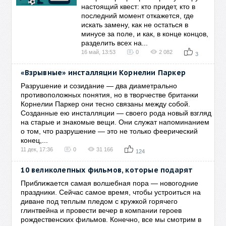
настоящий квест: кто придет, кто в
последний момент откажется, где
искать замену, как не остаться в
минусе за поле, и как, в конце концов,
разделить всех на...
16 май, 13:53
0
2 082
3
«Взрывные» инсталляции Корнелии Паркер
Разрушение и созидание — два диаметрально
противоположных понятия, но в творчестве британки
Корнелии Паркер они тесно связаны между собой.
Созданные ею инсталляции — своего рода новый взгляд
на старые и знакомые вещи. Они служат напоминанием
о том, что разрушение — это не только феерический
конец,...
11 дек, 17:36
0
31 166
124
10 великолепных фильмов, которые подарят
Приближается самая волшебная пора — новогодние
праздники. Сейчас самое время, чтобы устроиться на
диване под теплым пледом с кружкой горячего
глинтвейна и провести вечер в компании героев
рождественских фильмов. Конечно, все мы смотрим в