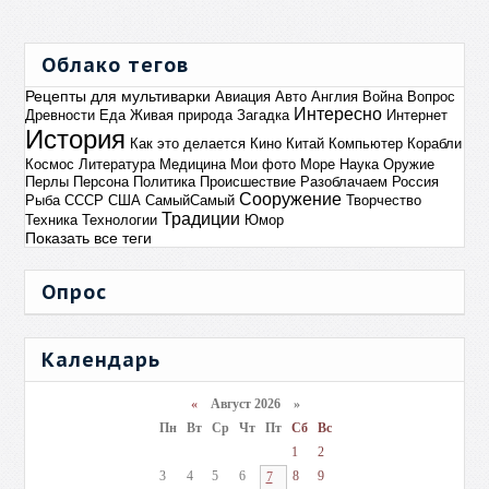
Облако тегов
Рецепты для мультиварки
Авиация
Авто
Англия
Война
Вопрос
Интересно
Древности
Еда
Живая природа
Загадка
Интернет
История
Как это делается
Кино
Китай
Компьютер
Корабли
Космос
Литература
Медицина
Мои фото
Море
Наука
Оружие
Перлы
Персона
Политика
Происшествие
Разоблачаем
Россия
Сооружение
Рыба
СССР
США
СамыйСамый
Творчество
Традиции
Техника
Технологии
Юмор
Показать все теги
Опрос
Календарь
«
Август 2026 »
Пн
Вт
Ср
Чт
Пт
Сб
Вс
1
2
3
4
5
6
8
9
7