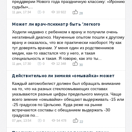
преддверии Нового года праздничную классику: «Иронию
судьбы»,...
11 дек, 17:34
0
10 922
28
Может ли врач-психиатр быть "легкого
Ходили недавно с ребенком к врачу и получили очень
негативный диагноз. Наученные опытом пошли к другому
врачу и оказалось, что все практически наоборот. Ну как
тут доверять врачам. У меня один из родственников
медик, как-то хвастался что у него, и такая
специальность и такая. Я говорю, как это ты...
11 дек, 17:30
0
12 348
30
Действительно ли зимняя «омывайка» может
Каждый автомобилист должен был обращать внимание
на то, что на разных стеклоомывающих составах
указываются разные цифры предельного минуса. Чаще
всего зимние «омывайки» обещают выдерживать -15 или
-25 градусов по Цельсию. Куда реже на рынке
встречаются составы с обещанием выдержать -30
градусов по...
07 дек, 13:54
0
54 478
22