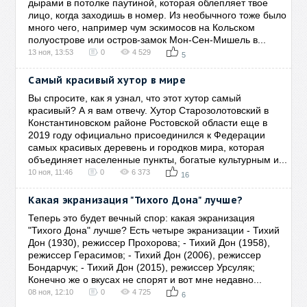
дырами в потолке паутиной, которая облепляет твое
лицо, когда заходишь в номер. Из необычного тоже было
много чего, например чум эскимосов на Кольском
полуострове или остров-замок Мон-Сен-Мишель в...
13 ноя, 13:53
0
4 529
5
Самый красивый хутор в мире
Вы спросите, как я узнал, что этот хутор самый
красивый? А я вам отвечу. Хутор Старозолотовский в
Константиновском районе Ростовской области еще в
2019 году официально присоединился к Федерации
самых красивых деревень и городков мира, которая
объединяет населенные пункты, богатые культурным и...
10 ноя, 11:46
0
6 373
16
Какая экранизация "Тихого Дона" лучше?
Теперь это будет вечный спор: какая экранизация
"Тихого Дона" лучше? Есть четыре экранизации - Тихий
Дон (1930), режиссер Прохорова; - Тихий Дон (1958),
режиссер Герасимов; - Тихий Дон (2006), режиссер
Бондарчук; - Тихий Дон (2015), режиссер Урсуляк;
Конечно же о вкусах не спорят и вот мне недавно...
08 ноя, 12:10
0
4 725
6