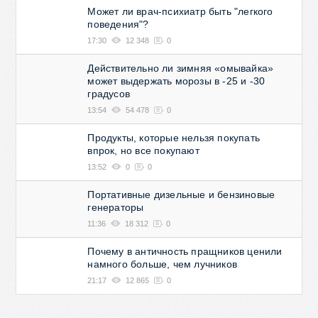
Может ли врач-психиатр быть "легкого
поведения"?
17:30
12 348
0
Действительно ли зимняя «омывайка»
может выдержать морозы в -25 и -30
градусов
13:54
54 478
0
Продукты, которые нельзя покупать
впрок, но все покупают
13:52
0
0
Портативные дизельные и бензиновые
генераторы
11:36
18 312
0
Почему в античность пращников ценили
намного больше, чем лучников
21:17
12 865
0