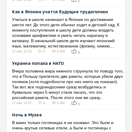
5
Как в Японии учатся будущие трудоголики
Учиться в школе начинают в Японии по достижении
шести лет. До этого дети обычно ходят в детский сад. К
моменту поступления в школу дети должны владеть
основами арифметики и уметь читать хирагану и
катакану. В начальной школе дети изучают японский
язык, математику, естествознание (физику, химию,...
17 ноя, 12:10
0
5 933
8
Украина попала в НАТО
Вчера половина мира немного струхнула по поводу того,
что в Польшу прилетело две ракеты, которые убили двух
поляков (хотя подробности про них никто не показал).
Так вот, все подпиндосники сразу возбудились и
буквально через 5 минут стали писать, что это
российская ракета. После этого они же сразу...
17 ноя, 12:07
0
4 282
2
Ночь в Музее
В каких только гостиницах я не ночевал. Это были и
очень крутые сетевые отели, а были и гостиницы с