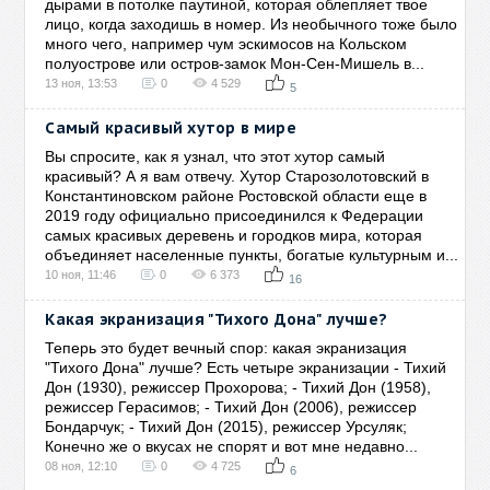
дырами в потолке паутиной, которая облепляет твое
лицо, когда заходишь в номер. Из необычного тоже было
много чего, например чум эскимосов на Кольском
полуострове или остров-замок Мон-Сен-Мишель в...
13 ноя, 13:53
0
4 529
5
Самый красивый хутор в мире
Вы спросите, как я узнал, что этот хутор самый
красивый? А я вам отвечу. Хутор Старозолотовский в
Константиновском районе Ростовской области еще в
2019 году официально присоединился к Федерации
самых красивых деревень и городков мира, которая
объединяет населенные пункты, богатые культурным и...
10 ноя, 11:46
0
6 373
16
Какая экранизация "Тихого Дона" лучше?
Теперь это будет вечный спор: какая экранизация
"Тихого Дона" лучше? Есть четыре экранизации - Тихий
Дон (1930), режиссер Прохорова; - Тихий Дон (1958),
режиссер Герасимов; - Тихий Дон (2006), режиссер
Бондарчук; - Тихий Дон (2015), режиссер Урсуляк;
Конечно же о вкусах не спорят и вот мне недавно...
08 ноя, 12:10
0
4 725
6