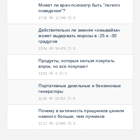
Может ли врач-психиатр быть "легкого
поведения"?
17:30
12 348
0
Действительно ли зимняя «омывайка»
может выдержать морозы в -25 и -30
градусов
13:54
54 478
0
Продукты, которые нельзя покупать
впрок, но все покупают
13:52
0
0
Портативные дизельные и бензиновые
генераторы
11:36
18 312
0
Почему в античность пращников ценили
намного больше, чем лучников
21:17
12 865
0