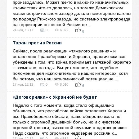
производились. Может где-то в каких-то незначительных
количествах что-то делалось, на том же Демиховском
машиностроительном заводе делали немоторные вагоны
по подряду Рижского завода, но системно электропоезда
на территории нынешней России не...
24 ноя, 13:17
0
6 072
8
Таран против России
Сейчас, после реализации «тяжелого решения» и
оставления Правобережья и Херсона, практически все
убеждены в том, что война принимает затяжной характер
– возможно, на годы. Бытует мнение, что подобное
положение дел исключительно в наших интересах, хотя
бы потому, что наш экономический потенциал не...
17 ноя, 12:12
0
8 010
6
«Договорняка» с Украиной не будет
Неделю с того момента, когда стало официально
объявлено, что российские войска оставляют Херсон и
все Правобережье области, наше общество жило не
только с огромной душевной болью, но и с чувством
огромной тревоги, вызванной слухами о «договорняке».
Надо сказать, что огромное недоверие россиян к...
17 ноя, 12:12
0
4 352