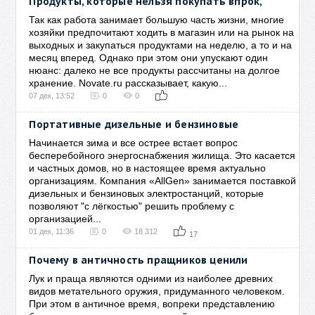
Продукты, которые нельзя покупать впрок,
Так как работа занимает большую часть жизни, многие
хозяйки предпочитают ходить в магазин или на рынок на
выходных и закупаться продуктами на неделю, а то и на
месяц вперед. Однако при этом они упускают один
нюанс: далеко не все продукты рассчитаны на долгое
хранение. Novate.ru рассказывает, какую...
07 дек, 13:52
0
0
Портативные дизельные и бензиновые
Начинается зима и все острее встает вопрос
бесперебойного энергоснабжения жилища. Это касается
и частных домов, но в настоящее время актуально
организациям. Компания «AllGen» занимается поставкой
дизельных и бензиновых электростанций, которые
позволяют "с лёгкостью" решить проблему с
организацией...
01 дек, 11:36
0
18 312
17
Почему в античность пращников ценили
Лук и праща являются одними из наиболее древних
видов метательного оружия, придуманного человеком.
При этом в античное время, вопреки представлению