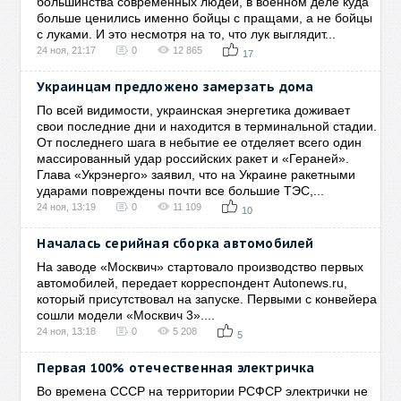
большинства современных людей, в военном деле куда
больше ценились именно бойцы с пращами, а не бойцы
с луками. И это несмотря на то, что лук выглядит...
24 ноя, 21:17
0
12 865
17
Украинцам предложено замерзать дома
По всей видимости, украинская энергетика доживает
свои последние дни и находится в терминальной стадии.
От последнего шага в небытие ее отделяет всего один
массированный удар российских ракет и «Гераней».
Глава «Укрэнерго» заявил, что на Украине ракетными
ударами повреждены почти все большие ТЭС,...
24 ноя, 13:19
0
11 109
10
Началась серийная сборка автомобилей
На заводе «Москвич» стартовало производство первых
автомобилей, передает корреспондент Autonews.ru,
который присутствовал на запуске. Первыми с конвейера
сошли модели «Москвич 3»....
24 ноя, 13:18
0
5 208
5
Первая 100% отечественная электричка
Во времена СССР на территории РСФСР электрички не