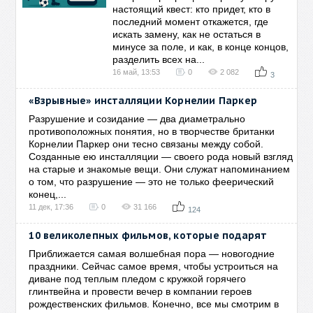
настоящий квест: кто придет, кто в
последний момент откажется, где
искать замену, как не остаться в
минусе за поле, и как, в конце концов,
разделить всех на...
16 май, 13:53
0
2 082
3
«Взрывные» инсталляции Корнелии Паркер
Разрушение и созидание — два диаметрально
противоположных понятия, но в творчестве британки
Корнелии Паркер они тесно связаны между собой.
Созданные ею инсталляции — своего рода новый взгляд
на старые и знакомые вещи. Они служат напоминанием
о том, что разрушение — это не только феерический
конец,...
11 дек, 17:36
0
31 166
124
10 великолепных фильмов, которые подарят
Приближается самая волшебная пора — новогодние
праздники. Сейчас самое время, чтобы устроиться на
диване под теплым пледом с кружкой горячего
глинтвейна и провести вечер в компании героев
рождественских фильмов. Конечно, все мы смотрим в