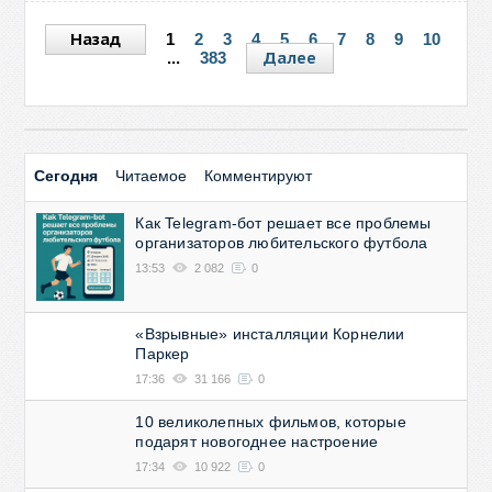
Назад
1
2
3
4
5
6
7
8
9
10
Далее
...
383
Сегодня
Читаемое
Комментируют
Как Telegram-бот решает все проблемы
организаторов любительского футбола
13:53
2 082
0
«Взрывные» инсталляции Корнелии
Паркер
17:36
31 166
0
10 великолепных фильмов, которые
подарят новогоднее настроение
17:34
10 922
0