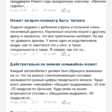
преддверии Нового года праздничную классику: «Иронию
судьбы»,...
11 дек, 17:34
0
10 922
28
Может ли врач-психиатр быть "легкого
Ходили недавно с ребенком к врачу и получили очень
негативный диагноз. Наученные опытом пошли к другому
врачу и оказалось, что все практически наоборот. Ну как
тут доверять врачам. У меня один из родственников
медик, как-то хвастался что у него, и такая
специальность и такая. Я говорю, как это ты...
11 дек, 17:30
0
12 348
30
Действительно ли зимняя «омывайка» может
Каждый автомобилист должен был обращать внимание
на то, что на разных стеклоомывающих составах
указываются разные цифры предельного минуса. Чаще
всего зимние «омывайки» обещают выдерживать -15 или
-25 градусов по Цельсию. Куда реже на рынке
встречаются составы с обещанием выдержать -30
градусов по...
07 дек, 13:54
0
54 478
22