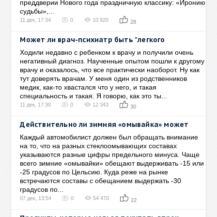
преддверии Нового года праздничную классику: «Иронию
судьбы»,...
11 дек, 17:34
0
10 920
28
Может ли врач-психиатр быть "легкого
Ходили недавно с ребенком к врачу и получили очень
негативный диагноз. Наученные опытом пошли к другому
врачу и оказалось, что все практически наоборот. Ну как
тут доверять врачам. У меня один из родственников
медик, как-то хвастался что у него, и такая
специальность и такая. Я говорю, как это ты...
11 дек, 17:30
0
12 343
30
Действительно ли зимняя «омывайка» может
Каждый автомобилист должен был обращать внимание
на то, что на разных стеклоомывающих составах
указываются разные цифры предельного минуса. Чаще
всего зимние «омывайки» обещают выдерживать -15 или
-25 градусов по Цельсию. Куда реже на рынке
встречаются составы с обещанием выдержать -30
градусов по...
07 дек, 13:54
0
54 470
22