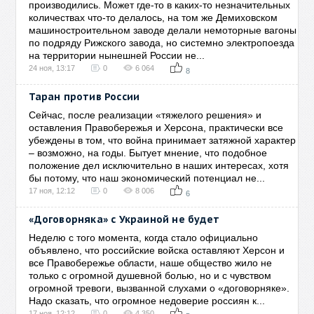
производились. Может где-то в каких-то незначительных
количествах что-то делалось, на том же Демиховском
машиностроительном заводе делали немоторные вагоны
по подряду Рижского завода, но системно электропоезда
на территории нынешней России не...
24 ноя, 13:17
0
6 064
8
Таран против России
Сейчас, после реализации «тяжелого решения» и
оставления Правобережья и Херсона, практически все
убеждены в том, что война принимает затяжной характер
– возможно, на годы. Бытует мнение, что подобное
положение дел исключительно в наших интересах, хотя
бы потому, что наш экономический потенциал не...
17 ноя, 12:12
0
8 006
6
«Договорняка» с Украиной не будет
Неделю с того момента, когда стало официально
объявлено, что российские войска оставляют Херсон и
все Правобережье области, наше общество жило не
только с огромной душевной болью, но и с чувством
огромной тревоги, вызванной слухами о «договорняке».
Надо сказать, что огромное недоверие россиян к...
17 ноя, 12:12
0
4 350