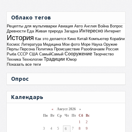
Облако тегов
Рецепты для мультиварки
Авиация
Авто
Англия
Война
Вопрос
Интересно
Древности
Еда
Живая природа
Загадка
Интернет
История
Как это делается
Кино
Китай
Компьютер
Корабли
Космос
Литература
Медицина
Мои фото
Море
Наука
Оружие
Перлы
Персона
Политика
Происшествие
Разоблачаем
Россия
Сооружение
Рыба
СССР
США
СамыйСамый
Творчество
Традиции
Техника
Технологии
Юмор
Показать все теги
Опрос
Календарь
«
Август 2026 »
Пн
Вт
Ср
Чт
Пт
Сб
Вс
1
2
3
4
5
7
8
9
6