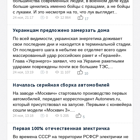
большинства современных людей, в военном деле куда
больше ценились именно бойцы с пращами, а не бойцы
с луками. И это несмотря на то, что лук выглядит...
24 ноя, 21:17
0
12 864
17
Украинцам предложено замерзать дома
По всей видимости, украинская энергетика доживает
свои последние дни и находится в терминальной стадии.
От последнего шага в небытие ее отделяет всего один
массированный удар российских ракет и «Гераней».
Глава «Укрэнерго» заявил, что на Украине ракетными
ударами повреждены почти все большие ТЭС,...
24 ноя, 13:19
0
11 107
10
Началась серийная сборка автомобилей
На заводе «Москвич» стартовало производство первых
автомобилей, передает корреспондент Autonews.ru,
который присутствовал на запуске. Первыми с конвейера
сошли модели «Москвич 3»....
24 ноя, 13:18
0
5 205
5
Первая 100% отечественная электричка
Во времена СССР на территории РСФСР электрички не