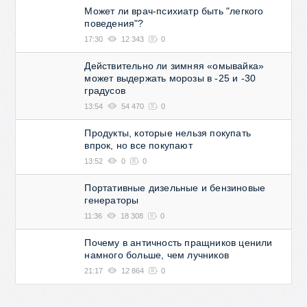
Может ли врач-психиатр быть "легкого
поведения"?
17:30
12 343
0
Действительно ли зимняя «омывайка»
может выдержать морозы в -25 и -30
градусов
13:54
54 470
0
Продукты, которые нельзя покупать
впрок, но все покупают
13:52
0
0
Портативные дизельные и бензиновые
генераторы
11:36
18 308
0
Почему в античность пращников ценили
намного больше, чем лучников
21:17
12 864
0