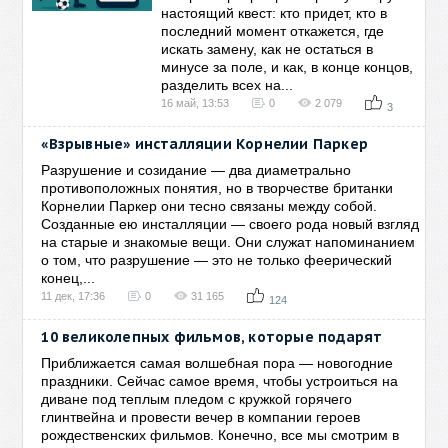
настоящий квест: кто придет, кто в
последний момент откажется, где
искать замену, как не остаться в
минусе за поле, и как, в конце концов,
разделить всех на...
16 май, 13:53
0
2 079
3
«Взрывные» инсталляции Корнелии Паркер
Разрушение и созидание — два диаметрально
противоположных понятия, но в творчестве британки
Корнелии Паркер они тесно связаны между собой.
Созданные ею инсталляции — своего рода новый взгляд
на старые и знакомые вещи. Они служат напоминанием
о том, что разрушение — это не только феерический
конец,...
11 дек, 17:36
0
31 165
124
10 великолепных фильмов, которые подарят
Приближается самая волшебная пора — новогодние
праздники. Сейчас самое время, чтобы устроиться на
диване под теплым пледом с кружкой горячего
глинтвейна и провести вечер в компании героев
рождественских фильмов. Конечно, все мы смотрим в