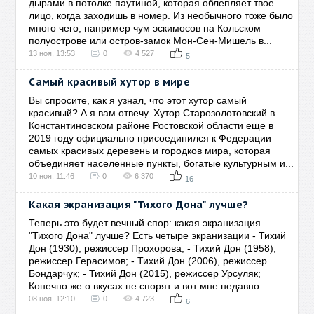
дырами в потолке паутиной, которая облепляет твое
лицо, когда заходишь в номер. Из необычного тоже было
много чего, например чум эскимосов на Кольском
полуострове или остров-замок Мон-Сен-Мишель в...
13 ноя, 13:53
0
4 527
5
Самый красивый хутор в мире
Вы спросите, как я узнал, что этот хутор самый
красивый? А я вам отвечу. Хутор Старозолотовский в
Константиновском районе Ростовской области еще в
2019 году официально присоединился к Федерации
самых красивых деревень и городков мира, которая
объединяет населенные пункты, богатые культурным и...
10 ноя, 11:46
0
6 370
16
Какая экранизация "Тихого Дона" лучше?
Теперь это будет вечный спор: какая экранизация
"Тихого Дона" лучше? Есть четыре экранизации - Тихий
Дон (1930), режиссер Прохорова; - Тихий Дон (1958),
режиссер Герасимов; - Тихий Дон (2006), режиссер
Бондарчук; - Тихий Дон (2015), режиссер Урсуляк;
Конечно же о вкусах не спорят и вот мне недавно...
08 ноя, 12:10
0
4 723
6