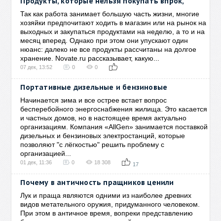
Продукты, которые нельзя покупать впрок,
Так как работа занимает большую часть жизни, многие
хозяйки предпочитают ходить в магазин или на рынок на
выходных и закупаться продуктами на неделю, а то и на
месяц вперед. Однако при этом они упускают один
нюанс: далеко не все продукты рассчитаны на долгое
хранение. Novate.ru рассказывает, какую...
07 дек, 13:52
0
0
Портативные дизельные и бензиновые
Начинается зима и все острее встает вопрос
бесперебойного энергоснабжения жилища. Это касается
и частных домов, но в настоящее время актуально
организациям. Компания «AllGen» занимается поставкой
дизельных и бензиновых электростанций, которые
позволяют "с лёгкостью" решить проблему с
организацией...
01 дек, 11:36
0
18 308
17
Почему в античность пращников ценили
Лук и праща являются одними из наиболее древних
видов метательного оружия, придуманного человеком.
При этом в античное время, вопреки представлению