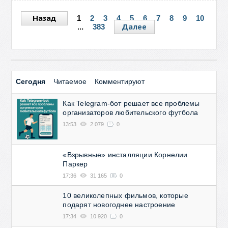
Назад
1
2
3
4
5
6
7
8
9
10
Далее
...
383
Сегодня
Читаемое
Комментируют
Как Telegram-бот решает все проблемы
организаторов любительского футбола
13:53
2 079
0
«Взрывные» инсталляции Корнелии
Паркер
17:36
31 165
0
10 великолепных фильмов, которые
подарят новогоднее настроение
17:34
10 920
0