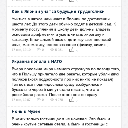
5
Как в Японии учатся будущие трудоголики
Учиться в школе начинают в Японии по достижении
шести лет. До этого дети обычно ходят в детский сад. К
моменту поступления в школу дети должны владеть
основами арифметики и уметь читать хирагану и
катакану. В начальной школе дети изучают японский
язык, математику, естествознание (физику, химию,...
17 ноя, 12:10
0
5 931
8
Украина попала в НАТО
Вчера половина мира немного струхнула по поводу того,
что в Польшу прилетело две ракеты, которые убили двух
поляков (хотя подробности про них никто не показал).
Так вот, все подпиндосники сразу возбудились и
буквально через 5 минут стали писать, что это
российская ракета. После этого они же сразу...
17 ноя, 12:07
0
4 278
2
Ночь в Музее
В каких только гостиницах я не ночевал. Это были и
очень крутые сетевые отели, а были и гостиницы с