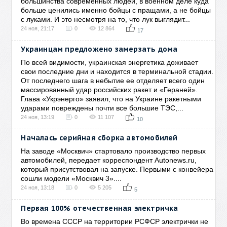
большинства современных людей, в военном деле куда
больше ценились именно бойцы с пращами, а не бойцы
с луками. И это несмотря на то, что лук выглядит...
24 ноя, 21:17
0
12 864
17
Украинцам предложено замерзать дома
По всей видимости, украинская энергетика доживает
свои последние дни и находится в терминальной стадии.
От последнего шага в небытие ее отделяет всего один
массированный удар российских ракет и «Гераней».
Глава «Укрэнерго» заявил, что на Украине ракетными
ударами повреждены почти все большие ТЭС,...
24 ноя, 13:19
0
11 107
10
Началась серийная сборка автомобилей
На заводе «Москвич» стартовало производство первых
автомобилей, передает корреспондент Autonews.ru,
который присутствовал на запуске. Первыми с конвейера
сошли модели «Москвич 3»....
24 ноя, 13:18
0
5 205
5
Первая 100% отечественная электричка
Во времена СССР на территории РСФСР электрички не