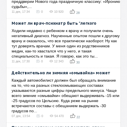
преддверии Нового года праздничную классику: «Иронию
судьбы»,...
11 дек, 17:34
0
10 920
28
Может ли врач-психиатр быть "легкого
Ходили недавно с ребенком к врачу и получили очень
негативный диагноз. Наученные опытом пошли к другому
врачу и оказалось, что все практически наоборот. Ну как
тут доверять врачам. У меня один из родственников
медик, как-то хвастался что у него, и такая
специальность и такая. Я говорю, как это ты...
11 дек, 17:30
0
12 343
30
Действительно ли зимняя «омывайка» может
Каждый автомобилист должен был обращать внимание
на то, что на разных стеклоомывающих составах
указываются разные цифры предельного минуса. Чаще
всего зимние «омывайки» обещают выдерживать -15 или
-25 градусов по Цельсию. Куда реже на рынке
встречаются составы с обещанием выдержать -30
градусов по...
07 дек, 13:54
0
54 470
22