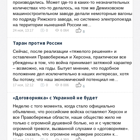
производились. Может где-то в каких-то незначительных
количествах что-то делалось, на том же Демиховском
машиностроительном заводе делали немоторные вагоны
по подряду Рижского завода, но системно электропоезда
на территории нынешней России не...
24 ноя, 13:17
0
6 064
8
Таран против России
Сейчас, после реализации «тяжелого решения» и
оставления Правобережья и Херсона, практически все
убеждены в том, что война принимает затяжной характер
– возможно, на годы. Бытует мнение, что подобное
положение дел исключительно в наших интересах, хотя
бы потому, что наш экономический потенциал не...
17 ноя, 12:12
0
8 006
6
«Договорняка» с Украиной не будет
Неделю с того момента, когда стало официально
объявлено, что российские войска оставляют Херсон и
все Правобережье области, наше общество жило не
только с огромной душевной болью, но и с чувством
огромной тревоги, вызванной слухами о «договорняке».
Надо сказать, что огромное недоверие россиян к...
17 ноя, 12:12
0
4 350