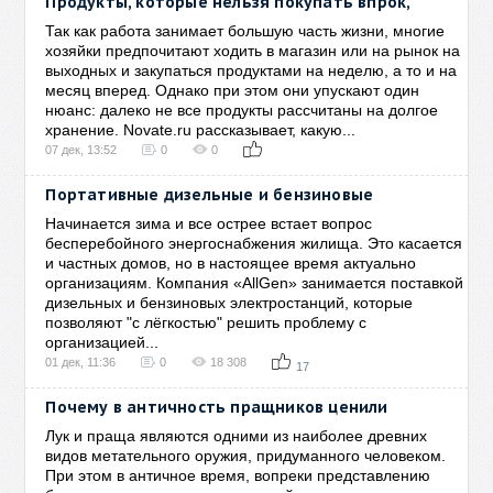
Продукты, которые нельзя покупать впрок,
Так как работа занимает большую часть жизни, многие
хозяйки предпочитают ходить в магазин или на рынок на
выходных и закупаться продуктами на неделю, а то и на
месяц вперед. Однако при этом они упускают один
нюанс: далеко не все продукты рассчитаны на долгое
хранение. Novate.ru рассказывает, какую...
07 дек, 13:52
0
0
Портативные дизельные и бензиновые
Начинается зима и все острее встает вопрос
бесперебойного энергоснабжения жилища. Это касается
и частных домов, но в настоящее время актуально
организациям. Компания «AllGen» занимается поставкой
дизельных и бензиновых электростанций, которые
позволяют "с лёгкостью" решить проблему с
организацией...
01 дек, 11:36
0
18 308
17
Почему в античность пращников ценили
Лук и праща являются одними из наиболее древних
видов метательного оружия, придуманного человеком.
При этом в античное время, вопреки представлению