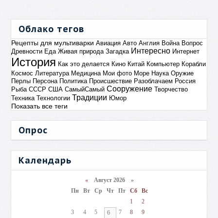
Облако тегов
Рецепты для мультиварки
Авиация
Авто
Англия
Война
Вопрос
Интересно
Древности
Еда
Живая природа
Загадка
Интернет
История
Как это делается
Кино
Китай
Компьютер
Корабли
Космос
Литература
Медицина
Мои фото
Море
Наука
Оружие
Перлы
Персона
Политика
Происшествие
Разоблачаем
Россия
Сооружение
Рыба
СССР
США
СамыйСамый
Творчество
Традиции
Техника
Технологии
Юмор
Показать все теги
Опрос
Календарь
«
Август 2026 »
Пн
Вт
Ср
Чт
Пт
Сб
Вс
1
2
3
4
5
7
8
9
6