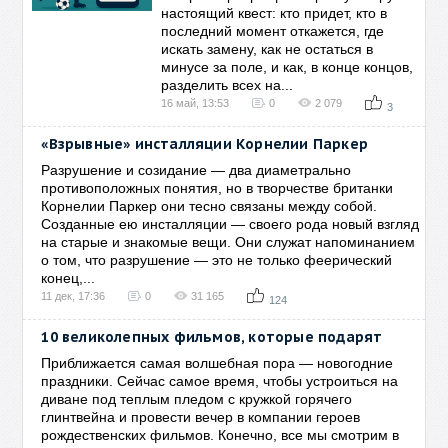
настоящий квест: кто придет, кто в
последний момент откажется, где
искать замену, как не остаться в
минусе за поле, и как, в конце концов,
разделить всех на...
16 май, 13:53
0
2 079
3
«Взрывные» инсталляции Корнелии Паркер
Разрушение и созидание — два диаметрально
противоположных понятия, но в творчестве британки
Корнелии Паркер они тесно связаны между собой.
Созданные ею инсталляции — своего рода новый взгляд
на старые и знакомые вещи. Они служат напоминанием
о том, что разрушение — это не только феерический
конец,...
11 дек, 17:36
0
31 165
124
10 великолепных фильмов, которые подарят
Приближается самая волшебная пора — новогодние
праздники. Сейчас самое время, чтобы устроиться на
диване под теплым пледом с кружкой горячего
глинтвейна и провести вечер в компании героев
рождественских фильмов. Конечно, все мы смотрим в