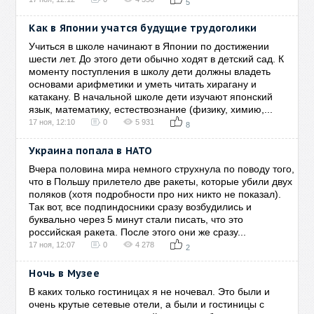
5
Как в Японии учатся будущие трудоголики
Учиться в школе начинают в Японии по достижении
шести лет. До этого дети обычно ходят в детский сад. К
моменту поступления в школу дети должны владеть
основами арифметики и уметь читать хирагану и
катакану. В начальной школе дети изучают японский
язык, математику, естествознание (физику, химию,...
17 ноя, 12:10
0
5 931
8
Украина попала в НАТО
Вчера половина мира немного струхнула по поводу того,
что в Польшу прилетело две ракеты, которые убили двух
поляков (хотя подробности про них никто не показал).
Так вот, все подпиндосники сразу возбудились и
буквально через 5 минут стали писать, что это
российская ракета. После этого они же сразу...
17 ноя, 12:07
0
4 278
2
Ночь в Музее
В каких только гостиницах я не ночевал. Это были и
очень крутые сетевые отели, а были и гостиницы с