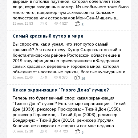
дырами в потолке паутиной, которая облепляет твое
лицо, когда заходишь в номер. Из необычного тоже было
много чего, например чум эскимосов на Кольском
полуострове или остров-замок Мон-Сен-Мишель в...
13 ноя, 13:53
0
4 527
5
Самый красивый хутор в мире
Вы спросите, как я узнал, что этот хутор самый
красивый? А я вам отвечу. Хутор Старозолотовский в
Константиновском районе Ростовской области еще в
2019 году официально присоединился к Федерации
самых красивых деревень и городков мира, которая
объединяет населенные пункты, богатые культурным и...
10 ноя, 11:46
0
6 370
16
Какая экранизация "Тихого Дона" лучше?
Теперь это будет вечный спор: какая экранизация
"Тихого Дона" лучше? Есть четыре экранизации - Тихий
Дон (1930), режиссер Прохорова; - Тихий Дон (1958),
режиссер Герасимов; - Тихий Дон (2006), режиссер
Бондарчук; - Тихий Дон (2015), режиссер Урсуляк;
Конечно же о вкусах не спорят и вот мне недавно...
08 ноя, 12:10
0
4 723
6