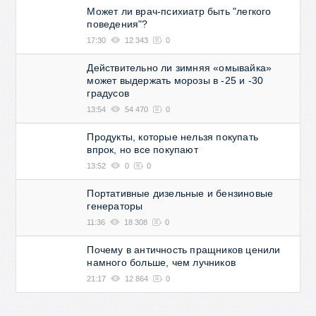
Может ли врач-психиатр быть "легкого
поведения"?
17:30
12 343
0
Действительно ли зимняя «омывайка»
может выдержать морозы в -25 и -30
градусов
13:54
54 470
0
Продукты, которые нельзя покупать
впрок, но все покупают
13:52
0
0
Портативные дизельные и бензиновые
генераторы
11:36
18 308
0
Почему в античность пращников ценили
намного больше, чем лучников
21:17
12 864
0