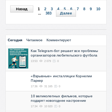
Назад
1
2
3
4
5
6
7
8
9
10
Далее
...
383
Сегодня
Читаемое
Комментируют
Как Telegram-бот решает все проблемы
организаторов любительского футбола
13:53
2 079
0
«Взрывные» инсталляции Корнелии
Паркер
17:36
31 165
0
10 великолепных фильмов, которые
подарят новогоднее настроение
17:34
10 920
0