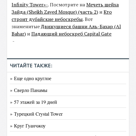
Infinity Tower»-
. Посмотрите на
Мечеть шейха
Зайда (Sheikh Zayed Mosque) (часть 2)
и
Кто
строит дубайские небоскребы
. Вот
знаменитые
Движущиеся башни Аль-Бахар (Al
Bahar)
и
Падающий небоскреб Capital Gate
-
ЧИТАЙТЕ ТАКЖЕ:
» Еще одно круглое
» Сверло Панамы
» 57 этажей за 19 дней
» Турецкий Crystal Tower
» Круг Гуанчжоу