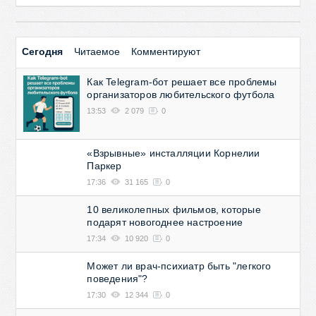
Сегодня
Читаемое
Комментируют
Как Telegram-бот решает все проблемы
организаторов любительского футбола
13:53
2 079
0
«Взрывные» инсталляции Корнелии
Паркер
17:36
31 165
0
10 великолепных фильмов, которые
подарят новогоднее настроение
17:34
10 920
0
Может ли врач-психиатр быть "легкого
поведения"?
17:30
12 344
0