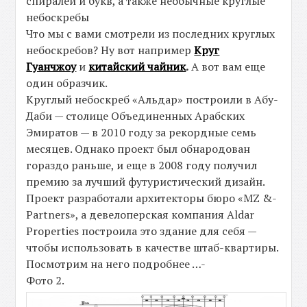
спиралей и букв, а также необычные круглые
небоскребы
Что мы с вами смотрели из последних круглых
небоскребов? Ну вот например
Круг
Гуанчжоу
и
китайский чайник
.
А вот вам еще
один образчик.
Круглый небоскреб «Альдар» построили в Абу-
Даби — столице Объединенных Арабских
Эмиратов — в 2010 году за рекордные семь
месяцев. Однако проект был обнародован
гораздо раньше, и еще в 2008 году получил
премию за лучший футуристический дизайн.
Проект разработали архитекторы бюро «MZ &-
Partners», а девелоперская компания Aldar
Properties построила это здание для себя —
чтобы использовать в качестве штаб-квартиры.
Посмотрим на него подробнее …-
Фото 2.