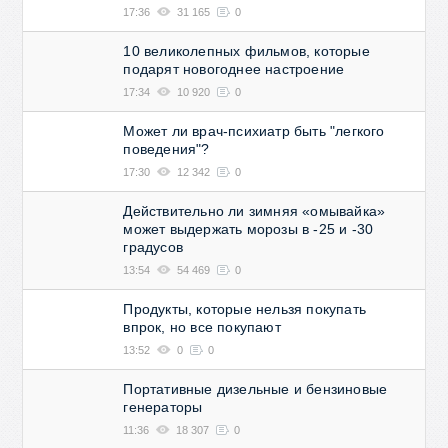
17:36
31 165
0
10 великолепных фильмов, которые
подарят новогоднее настроение
17:34
10 920
0
Может ли врач-психиатр быть "легкого
поведения"?
17:30
12 342
0
Действительно ли зимняя «омывайка»
может выдержать морозы в -25 и -30
градусов
13:54
54 469
0
Продукты, которые нельзя покупать
впрок, но все покупают
13:52
0
0
Портативные дизельные и бензиновые
генераторы
11:36
18 307
0