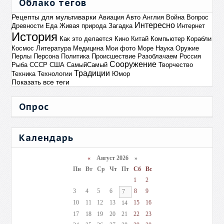
Облако тегов
Рецепты для мультиварки
Авиация
Авто
Англия
Война
Вопрос
Интересно
Древности
Еда
Живая природа
Загадка
Интернет
История
Как это делается
Кино
Китай
Компьютер
Корабли
Космос
Литература
Медицина
Мои фото
Море
Наука
Оружие
Перлы
Персона
Политика
Происшествие
Разоблачаем
Россия
Сооружение
Рыба
СССР
США
СамыйСамый
Творчество
Традиции
Техника
Технологии
Юмор
Показать все теги
Опрос
Календарь
«
Август 2026 »
Пн
Вт
Ср
Чт
Пт
Сб
Вс
1
2
3
4
5
6
8
9
7
10
11
12
13
15
16
14
17
18
19
20
21
22
23