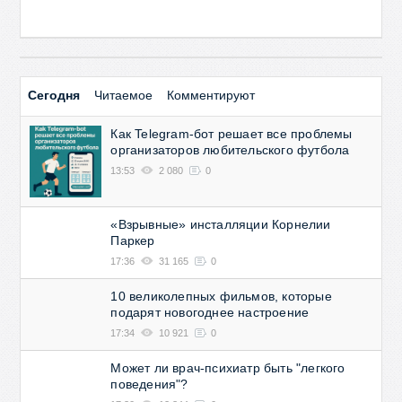
Сегодня
Читаемое
Комментируют
Как Telegram-бот решает все проблемы
организаторов любительского футбола
13:53
2 080
0
«Взрывные» инсталляции Корнелии
Паркер
17:36
31 165
0
10 великолепных фильмов, которые
подарят новогоднее настроение
17:34
10 921
0
Может ли врач-психиатр быть "легкого
поведения"?