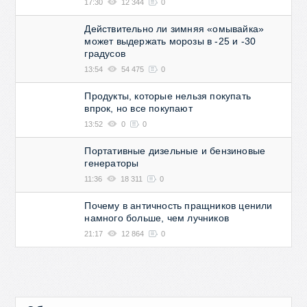
17:30
12 344
0
Действительно ли зимняя «омывайка»
может выдержать морозы в -25 и -30
градусов
13:54
54 475
0
Продукты, которые нельзя покупать
впрок, но все покупают
13:52
0
0
Портативные дизельные и бензиновые
генераторы
11:36
18 311
0
Почему в античность пращников ценили
намного больше, чем лучников
21:17
12 864
0