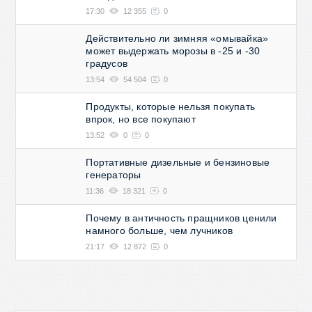
17:30
12 355
0
Действительно ли зимняя «омывайка»
может выдержать морозы в -25 и -30
градусов
13:54
54 504
0
Продукты, которые нельзя покупать
впрок, но все покупают
13:52
0
0
Портативные дизельные и бензиновые
генераторы
11:36
18 321
0
Почему в античность пращников ценили
намного больше, чем лучников
21:17
12 872
0