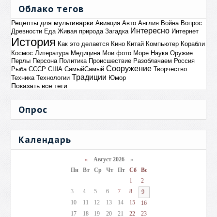
Облако тегов
Рецепты для мультиварки
Авиация
Авто
Англия
Война
Вопрос
Интересно
Древности
Еда
Живая природа
Загадка
Интернет
История
Как это делается
Кино
Китай
Компьютер
Корабли
Космос
Литература
Медицина
Мои фото
Море
Наука
Оружие
Перлы
Персона
Политика
Происшествие
Разоблачаем
Россия
Сооружение
Рыба
СССР
США
СамыйСамый
Творчество
Традиции
Техника
Технологии
Юмор
Показать все теги
Опрос
Календарь
«
Август 2026 »
Пн
Вт
Ср
Чт
Пт
Сб
Вс
1
2
3
4
5
6
7
8
9
10
11
12
13
14
15
16
17
18
19
20
21
22
23