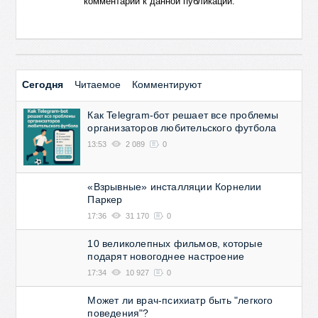
комментарии к данной публикации.
Сегодня
Читаемое
Комментируют
Как Telegram-бот решает все проблемы
организаторов любительского футбола
13:53
2 089
0
«Взрывные» инсталляции Корнелии
Паркер
17:36
31 170
0
10 великолепных фильмов, которые
подарят новогоднее настроение
17:34
10 927
0
Может ли врач-психиатр быть "легкого
поведения"?