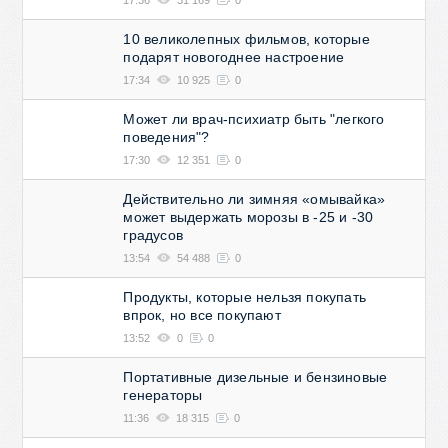
10 великолепных фильмов, которые
подарят новогоднее настроение
17:34
10 925
0
Может ли врач-психиатр быть "легкого
поведения"?
17:30
12 351
0
Действительно ли зимняя «омывайка»
может выдержать морозы в -25 и -30
градусов
13:54
54 488
0
Продукты, которые нельзя покупать
впрок, но все покупают
13:52
0
0
Портативные дизельные и бензиновые
генераторы
11:36
18 315
0