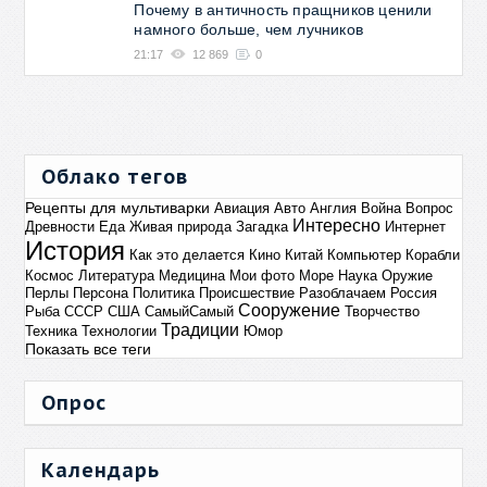
Почему в античность пращников ценили
намного больше, чем лучников
21:17
12 869
0
Облако тегов
Рецепты для мультиварки
Авиация
Авто
Англия
Война
Вопрос
Интересно
Древности
Еда
Живая природа
Загадка
Интернет
История
Как это делается
Кино
Китай
Компьютер
Корабли
Космос
Литература
Медицина
Мои фото
Море
Наука
Оружие
Перлы
Персона
Политика
Происшествие
Разоблачаем
Россия
Сооружение
Рыба
СССР
США
СамыйСамый
Творчество
Традиции
Техника
Технологии
Юмор
Показать все теги
Опрос
Календарь