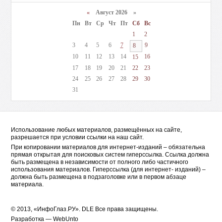
«
Август 2026 »
Пн
Вт
Ср
Чт
Пт
Сб
Вс
1
2
3
4
5
6
7
9
8
10
11
12
13
14
16
15
17
18
19
20
21
22
23
24
25
26
27
28
29
30
31
Использование любых материалов, размещённых на сайте,
разрешается при условии ссылки на наш сайт.
При копировании материалов для интернет-изданий – обязательна
прямая открытая для поисковых систем гиперссылка. Ссылка должна
быть размещена в независимости от полного либо частичного
использования материалов. Гиперссылка (для интернет- изданий) –
должна быть размещена в подзаголовке или в первом абзаце
материала.
© 2013, «ИнфоГлаз.РУ».
DLE
Все права защищены.
Разработка —
WebUnto