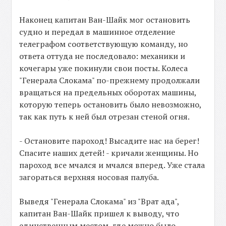
Наконец капитан Ван-Шайк мог остановить
судно и передал в машинное отделение
телеграфом соответствующую команду, но
ответа оттуда не последовало: механики и
кочегары уже покинули свои посты. Колеса
"Генерала Слокама" по-прежнему продолжали
вращаться на предельных оборотах машины,
которую теперь остановить было невозможно,
так как путь к ней был отрезан стеной огня.
- Остановите пароход! Высадите нас на берег!
Спасите наших детей! - кричали женщины. Но
пароход все мчался и мчался вперед. Уже стала
загораться верхняя носовая палуба.
Выведя "Генерала Слокама" из "Врат ада",
капитан Ван-Шайк пришел к выводу, что
единственным местом, где можно было