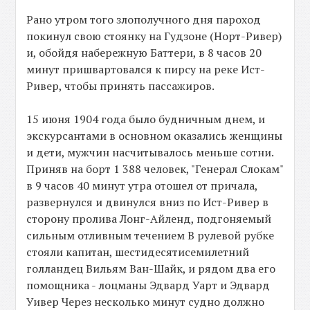
Рано утром того злополучного дня пароход
покинул свою стоянку на Гудзоне (Норт-Ривер)
и, обойдя набережную Баттери, в 8 часов 20
минут пришвартовался к пирсу на реке Ист-
Ривер, чтобы принять пассажиров.
15 июня 1904 года было будничным днем, и
экскурсантами в основном оказались женщины
и дети, мужчин насчитывалось меньше сотни.
Приняв на борт 1 388 человек, "Генерал Слокам"
в 9 часов 40 минут утра отошел от причала,
развернулся и двинулся вниз по Ист-Ривер в
сторону пролива Лонг-Айленд, подгоняемый
сильным отливным течением В рулевой рубке
стояли капитан, шестидесятисемилетний
голландец Вильям Ван-Шайк, и рядом два его
помощника - лоцманы Эдвард Уарт и Эдвард
Уивер Через несколько минут судно должно