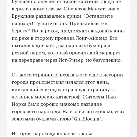
Буквально опешив от такой картины, люди не
верили своим глазам. С берегов Манхаттана и
Бруклина раздавались крики: "Остановите
пароход! Тушите огонь! Причаливайте к
берегу!" Но пароход продолжал следовать вниз
по реке в сторону пролива Лонг-Айленд. Его
пытались догнать два паровых буксира и
речной паром, который бросил свой маршрут
на переправе через Ист-Ривер, но безуспешно.
С такого странного, небывалого еще в истории
города происшествия начался этот день,
вписавший еще одну страшную страницу в
летопись морских катастроф. Жителям Нью-
Йорка было хорошо знакомо название
горевшего парохода. На его гигантских колесах
золотыми буквами сияло "Gnl.Slocum".
История парохода вкратце такова.