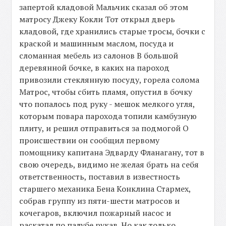
запертой кладовой Мальчик сказал об этом
матросу Джеку Кокли Тот открыл дверь
кладовой, где хранились старые тросы, бочки с
краской и машинным маслом, посуда и
сломанная мебель из салонов В большой
деревянной бочке, в каких на пароход
привозили стеклянную посуду, горела солома
Матрос, чтобы сбить пламя, опустил в бочку
что попалось под руку - мешок мелкого угля,
которым повара парохода топили камбузную
плиту, и решил отправиться за подмогой О
происшествии он сообщил первому
помощнику капитана Эдварду Фланагану, тот в
свою очередь, видимо не желая брать на себя
ответственность, поставил в известность
старшего механика Бена Конклина Стармех,
собрав группу из пяти-шести матросов и
кочегаров, включил пожарный насос и
раскатал по палубе рукав. Но как только