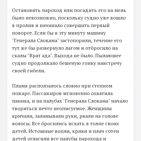
Остановить пароход или посадить его на мель
было невозможно, поскольку судно уже вошло
в пролив и начинало совершать первый
поворот. Если бы в эту минуту машину
"Генерала Слокама" застопорили, течение его
тут же бы развернуло лагом и отбросило на
скалы "Врат ада". Выхода не было. Пылаюшее
судно продолжало бешеную гонку навстречу
своей гибели.
Пламя расползалось словно при степном
пожаре. Пассажиров мгновенно охватила
паника, и на палубах "Генерала Слокама" начало
твориться нечто неописуемое. Женщины
кричали, заламывали руки, рвали на голове
волосы. Все бросились искать в толпе своих
детей. Истошные вопли, крики и плач сотен
детей огласили все палубы парохода и