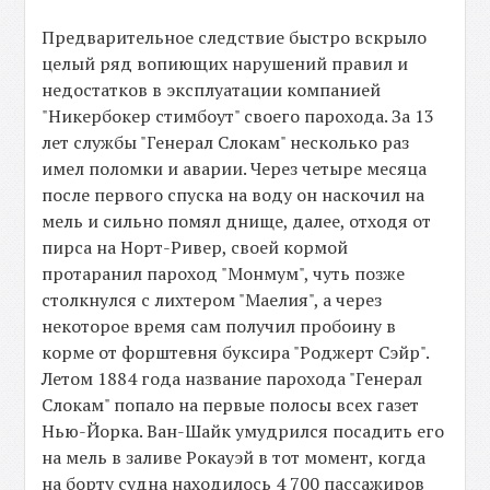
Предварительное следствие быстро вскрыло
целый ряд вопиющих нарушений правил и
недостатков в эксплуатации компанией
"Никербокер стимбоут" своего парохода. За 13
лет службы "Генерал Слокам" несколько раз
имел поломки и аварии. Через четыре месяца
после первого спуска на воду он наскочил на
мель и сильно помял днище, далее, отходя от
пирса на Норт-Ривер, своей кормой
протаранил пароход "Монмум", чуть позже
столкнулся с лихтером "Маелия", а через
некоторое время сам получил пробоину в
корме от форштевня буксира "Роджерт Сэйр".
Летом 1884 года название парохода "Генерал
Слокам" попало на первые полосы всех газет
Нью-Йорка. Ван-Шайк умудрился посадить его
на мель в заливе Рокауэй в тот момент, когда
на борту судна находилось 4 700 пассажиров