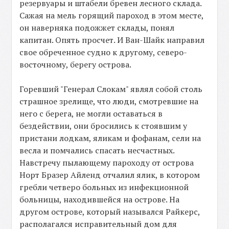
резервуары и штабели бревен лесного склада.
Сажая на мель горящий пароход в этом месте,
он наверняка подожжет склады, понял
капитан. Опять просчет. И Ван-Шайк направил
свое обреченное судно к другому, северо-
восточному, берегу острова.
Горевший "Генерал Слокам" являл собой столь
страшное зрелище, что люди, смотревшие на
него с берега, не могли оставаться в
бездействии, они бросились к стоявшим у
пристани лодкам, яликам и фофанам, сели на
весла и помчались спасать несчастных.
Навстречу пылающему пароходу от острова
Норт Бразер Айленд отчалил ялик, в котором
гребли четверо больных из инфекционной
больницы, находившейся на острове. На
другом острове, который назывался Райкерс,
располагался исправительный дом для