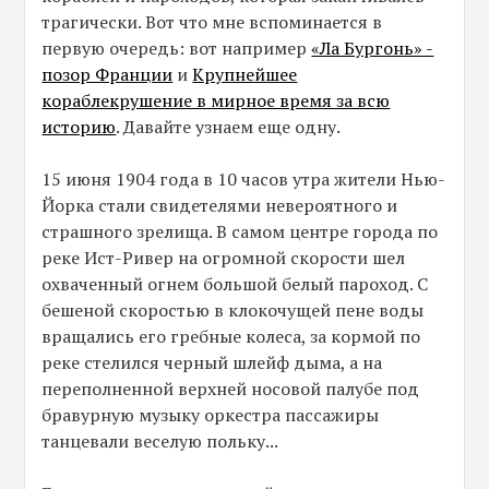
трагически. Вот что мне вспоминается в
первую очередь: вот например
«Ла Бургонь» -
позор Франции
и
Крупнейшее
кораблекрушение в мирное время за всю
историю
. Давайте узнаем еще одну.
15 июня 1904 года в 10 часов утра жители Нью-
Йорка стали свидетелями невероятного и
страшного зрелища. В самом центре города по
реке Ист-Ривер на огромной скорости шел
охваченный огнем большой белый пароход. С
бешеной скоростью в клокочущей пене воды
вращались его гребные колеса, за кормой по
реке стелился черный шлейф дыма, а на
переполненной верхней носовой палубе под
бравурную музыку оркестра пассажиры
танцевали веселую польку...