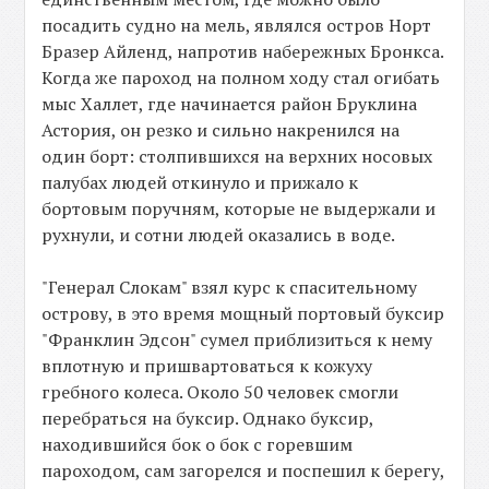
посадить судно на мель, являлся остров Норт
Бразер Айленд, напротив набережных Бронкса.
Когда же пароход на полном ходу стал огибать
мыс Халлет, где начинается район Бруклина
Астория, он резко и сильно накренился на
один борт: столпившихся на верхних носовых
палубах людей откинуло и прижало к
бортовым поручням, которые не выдержали и
рухнули, и сотни людей оказались в воде.
"Генерал Слокам" взял курс к спасительному
острову, в это время мощный портовый буксир
"Франклин Эдсон" сумел приблизиться к нему
вплотную и пришвартоваться к кожуху
гребного колеса. Около 50 человек смогли
перебраться на буксир. Однако буксир,
находившийся бок о бок с горевшим
пароходом, сам загорелся и поспешил к берегу,