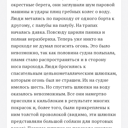
окрестные берега, они заглушали шум паровой
машины и удары плиц гребных колес о воду.
Люди метались по пароходу от одного борта к
другому, с палубы на палубу. На трапах
началась давка. Повсюду царили паника и
полная неразбериха. Теперь уже никто на
пароходе не думал погасить огонь. Это было
невозможно, так как половина судна полыхала,
пламя стало распространяться и в сторону
носа парохода. Люди бросились к
спасательным цельнометаллическим шлюпкам,
которым огонь был не страшен. Их на судне
имелось шесть. Но спустить шлюпки на воду
оказалось невозможным. Все они намертво
присохли к кильблокам в результате многих
покрасок и, более того, были прикреплены к
ним толстой проволокой (видимо, эти шлюпки
представляли большой соблазн для портовых