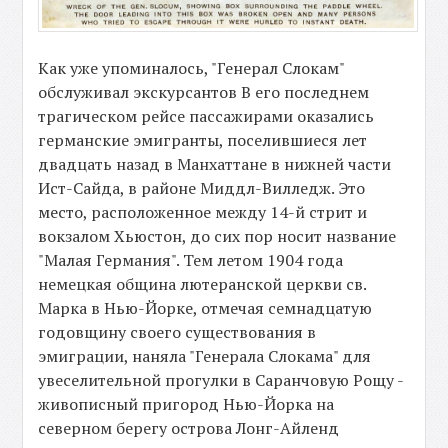
Как уже упоминалось, "Генерал Слокам"
обслуживал экскурсантов В его последнем
трагическом рейсе пассажирами оказались
германские эмигранты, поселившиеся лет
двадцать назад в Манхаттане в нижней части
Ист-Сайда, в районе Миддл-Вилледж. Это
место, расположенное между 14-й стрит и
вокзалом Хьюстон, до сих пор носит название
"Малая Германия". Тем летом 1904 года
немецкая община лютеранской церкви св.
Марка в Нью-Йорке, отмечая семнадцатую
годовщину своего существования в
эмиграции, наняла "Генерала Слокама" для
увеселительной прогулки в Саранчовую Рощу -
живописный пригород Нью-Йорка на
северном берегу острова Лонг-Айленд