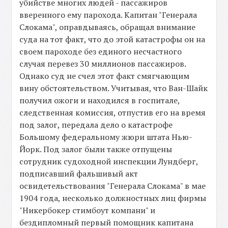
убийстве многих людей - пассажиров
вверенного ему парохода. Капитан "Генерала
Слокама", оправдываясь, обращал внимание
суда на тот факт, что до этой катастрофы он на
своем пароходе без единого несчастного
случая перевез 30 миллионов пассажиров.
Однако суд не счел этот факт смягчающим
вину обстоятельством. Учитывая, что Ван-Шайк
получил ожоги и находился в госпитале,
следственная комиссия, отпустив его на время
под залог, передала дело о катастрофе
Большому федеральному жюри штата Нью-
Йорк. Под залог были также отпущены
сотрудник судоходной инспекции Лундберг,
подписавший фальшивый акт
освидетельствования "Генерала Слокама" в мае
1904 года, несколько должностных лиц фирмы
"Никербокер стимбоут компани" и
бездипломный первый помощник капитана