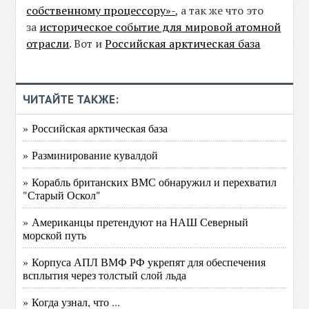
собственному процессору»-
, а так же что это
за
историческое событие для мировой атомной
отрасли
. Вот и
Российская арктическая база
ЧИТАЙТЕ ТАКЖЕ:
» Российская арктическая база
» Разминирование кувалдой
» Корабль британских ВМС обнаружил и перехватил
"Старый Оскол"
» Американцы претендуют на НАШ Северный
морской путь
» Корпуса АПЛ ВМФ РФ укрепят для обеспечения
всплытия через толстый слой льда
» Когда узнал, что ...