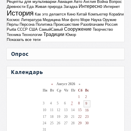
Рецепты для мультиварки
Авиация
Авто
Англия
Война
Вопрос
Интересно
Древности
Еда
Живая природа
Загадка
Интернет
История
Как это делается
Кино
Китай
Компьютер
Корабли
Космос
Литература
Медицина
Мои фото
Море
Наука
Оружие
Перлы
Персона
Политика
Происшествие
Разоблачаем
Россия
Сооружение
Рыба
СССР
США
СамыйСамый
Творчество
Традиции
Техника
Технологии
Юмор
Показать все теги
Опрос
Календарь
«
Август 2026 »
Пн
Вт
Ср
Чт
Пт
Сб
Вс
1
2
3
4
5
6
7
8
9
10
11
12
13
14
15
16
17
18
19
20
21
22
23
24
25
26
27
28
29
30
31