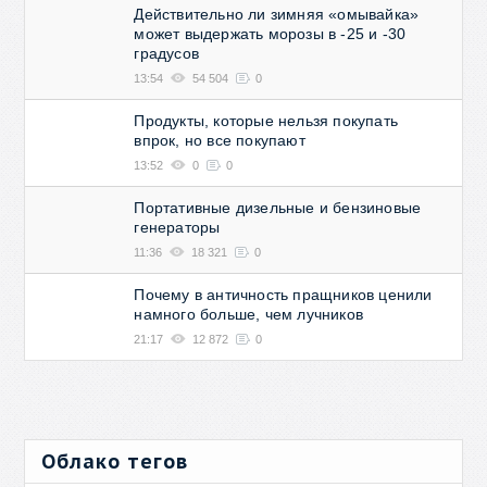
Действительно ли зимняя «омывайка»
может выдержать морозы в -25 и -30
градусов
13:54
54 504
0
Продукты, которые нельзя покупать
впрок, но все покупают
13:52
0
0
Портативные дизельные и бензиновые
генераторы
11:36
18 321
0
Почему в античность пращников ценили
намного больше, чем лучников
21:17
12 872
0
Облако тегов