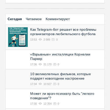
Сегодня
Читаемое
Комментируют
Как Telegram-бот решает все проблемы
организаторов любительского футбола
13:53
2 089
0
«Взрывные» инсталляции Корнелии
Паркер
17:36
31 170
0
10 великолепных фильмов, которые
подарят новогоднее настроение
17:34
10 927
0
Может ли врач-психиатр быть "легкого
поведения"?
17:30
12 354
0