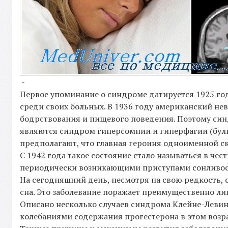
-
Первое упоминание о синдроме датируется 1925 год
среди своих больных. В 1936 году американский н
бодрствования и пищевого поведения. Поэтому син
являются синдром гиперсомнии и гиперфагии (бул
предполагают, что главная героиня одноименной ск
С 1942 года такое состояние стало называться в че
периодически возникающими приступами сонливос
На сегодняшний день, несмотря на свою редкость, 
сна. Это заболевание поражает преимущественно ли
Описано несколько случаев синдрома Клейне-Левина
колебаниями содержания прогестерона в этом возра