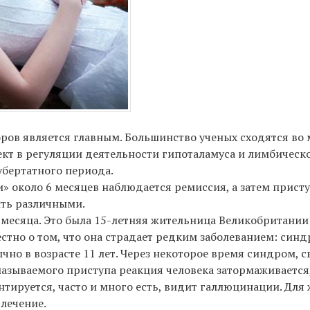
ров является главным. Большинство ученых сходятся во м
кт в регуляции деятельности гипоталамуса и лимбическо
убертатного периода.
» около 6 месяцев наблюдается ремиссия, а затем присту
ыть различными.
а месяца. Это была 15-летняя жительница Великобритани
вестно о том, что она страдает редким заболеванием: си
но в возрасте 11 лет. Через некоторое время синдром, с
азываемого приступа реакция человека затормаживается,
иентируется, часто и много есть, видит галлюцинации. Дл
влечение.