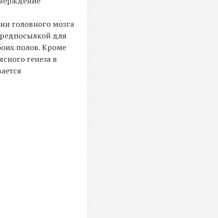
тверждение
ии головного мозга
 предпосылкой для
оих полов. Кроме
сного генеза в
вается