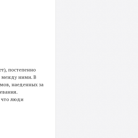
т), постепенно
 между ними. В
ммов, наеденных за
левания.
, что люди