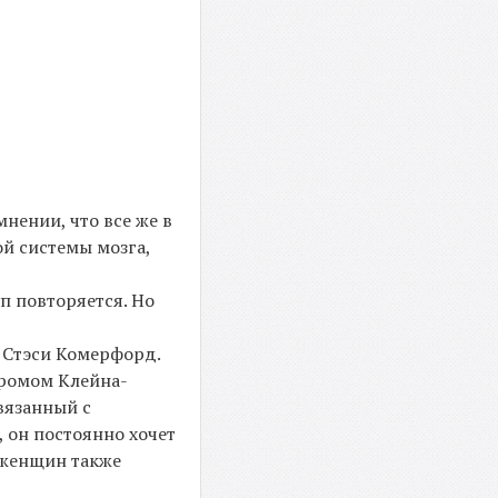
нении, что все же в
й системы мозга,
п повторяется. Но
и Стэси Комерфорд.
ндромом Клейна-
вязанный с
 он постоянно хочет
я женщин также