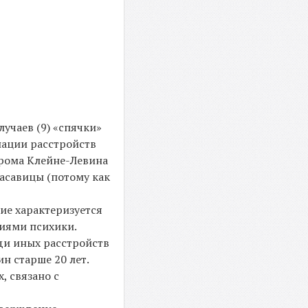
учаев (9) «спячки»
нации расстройств
дрома Клейне-Левина
асавицы (потому как
ние характеризуется
иями психики.
ди иных расстройств
н старше 20 лет.
, связано с