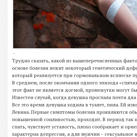
-
Трудно сказать, какой из вышеперечисленных факто
основе болезни лежит некоторый генетический дефе
который реализуется при гормональном всплеске п
В среднем, после окончания одного эпизода «спячки
этот факт не является догмой, промежутки могут б
Известен случай, когда девушка проспала почти дв
Все это время девушка ходила в туалет, пила. Ей из
Левина. Первые симптомы болезни проявляются обыч
повышенной сонливостью, проходит. В период так н
спать, чувствует усталость, плохо соображает и ор
характерна депрессия, а для мужчин – сексуальное 