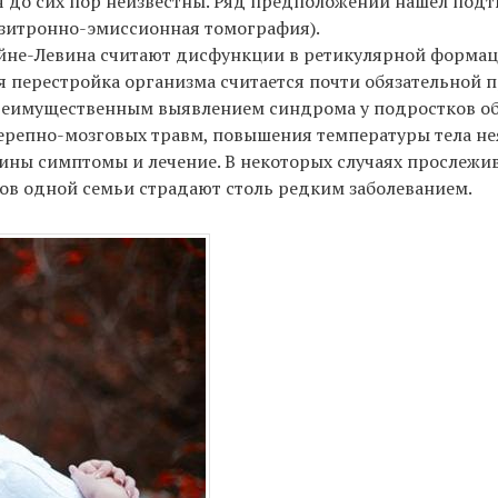
я до сих пор неизвестны. Ряд предположений нашел под
зитронно-эмиссионная томография).
не-Левина считают дисфункции в ретикулярной формац
я перестройка организма считается почти обязательной
преимущественным выявлением синдрома у подростков об
черепно-мозговых травм, повышения температуры тела нея
ны симптомы и лечение. В некоторых случаях прослежи
ов одной семьи страдают столь редким заболеванием.