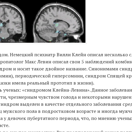
ом. Немецкий психиатр Вилли Клейн описал несколько сл
европатолог Макс Левин описал свои 5 наблюдений комби
дром и носит такое двойное название. Синонимами син
имии), периодической гиперсомнии, синдром Спящей кр
азки имела реальный прототип в жизни).
сть ученых: «синдромом Клейна-Левина». Данное заболева
ти, чрезмерным чувством голода и некоторыми нарушен
синдром выделен в качестве отдельного заболевания сре
ц мужского пола в подростковом возрасте и иногда мужчи
 у девочек пубертатного периода, что, по мнению ученых
сте.