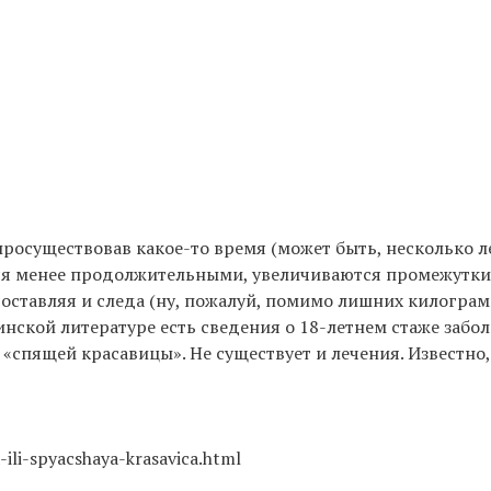
осуществовав какое-то время (может быть, несколько ле
ятся менее продолжительными, увеличиваются промежутки
не оставляя и следа (ну, пожалуй, помимо лишних килогра
цинской литературе есть сведения о 18-летнем стаже забо
«спящей красавицы». Не существует и лечения. Известно
-ili-spyacshaya-krasavica.html