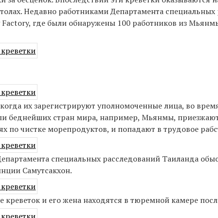
 столах. Недавно работниками Департамента специальных
g Factory, где были обнаружены 100 работников из Мьянм
когда их зарегистрируют уполномоченные лица, во врем
ели беднейших стран мира, например, Мьянмы, приезжаю
ях по чистке морепродуктов, и попадают в трудовое рабс
и Департамента специальных расследований Таиланда об
инции Самутсакхон.
креветок и его жена находятся в тюремной камере после