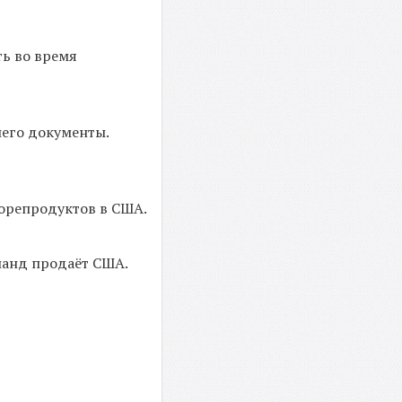
ть во время
него документы.
морепродуктов в США.
ланд продаёт США.