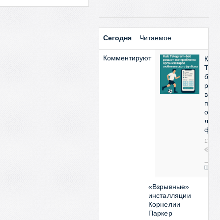
Сегодня
Читаемое
Комментируют
Как
Tele
бот
реш
все
про
орга
люби
фут
13:53
2
08
0
«Взрывные»
инсталляции
Корнелии
Паркер