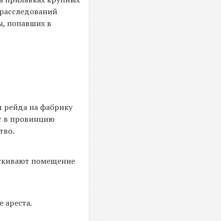
 расследований
ы, попавших в
я рейда на фабрику
т в провинцию
тво.
ыскивают помещение
 ареста.