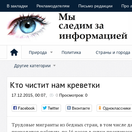
В закладки
Рекламодателям
Письмо редакции
Про 
Природа
Политика
Страны и города
Другие категории
Кто чистит нам креветки
17.12.2015, 00:07,
0
Просмотров: 0
Facebook
Twitter
Вконтакте
Одноклассники
Трудовые мигранты из бедных стран, в том числе д
приходится работать по 16 часов в сутки практичес