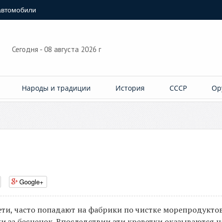
автомобили
Сегодня - 08 августа 2026 г
Народы и традиции
История
СССР
Ор
Google+
ети, часто попадают на фабрики по чистке морепродуктов
ки за бесценок. Впоследствии эти креветки оказываются 