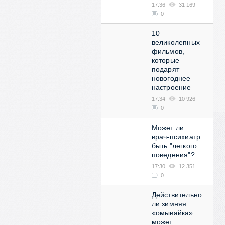
17:36
31 169
0
10
великолепных
фильмов,
которые
подарят
новогоднее
настроение
17:34
10 926
0
Может ли
врач-психиатр
быть "легкого
поведения"?
17:30
12 351
0
Действительно
ли зимняя
«омывайка»
может