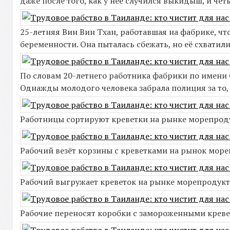
даже после того, как у неё случился выкидыш, и че
25-летняя Вин Вин Тхан, работавшая на фабрике, чт
беременности. Она пыталась сбежать, но её схватил
По словам 20-летнего работника фабрики по имени С
Однажды молодого человека забрала полиция за то, 
Работницы сортируют креветки на рынке морепроду
Рабочий везёт корзины с креветками на рынок море
Рабочий выгружает креветок на рынке морепродукт
Рабочие переносят коробки с замороженными креве