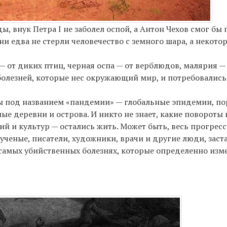
, внук Петра I не заболел оспой, а Антон Чехов смог бы 
ни едва не стерли человечество с земного шара, а некот
— от диких птиц, черная оспа — от верблюдов, малярия —
олезней, которые нес окружающий мир, и потребовались 
вы под названием «пандемии» — глобальные эпидемии, п
е деревни и острова. И никто не знает, какие повороты
ий и культур — остались жить. Может быть, весь прогресс
 ученые, писатели, художники, врачи и другие люди, за
и самых убийственных болезнях, которые определенно из