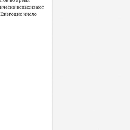
тов во время
дически вспыхивают
. Ежегодно число