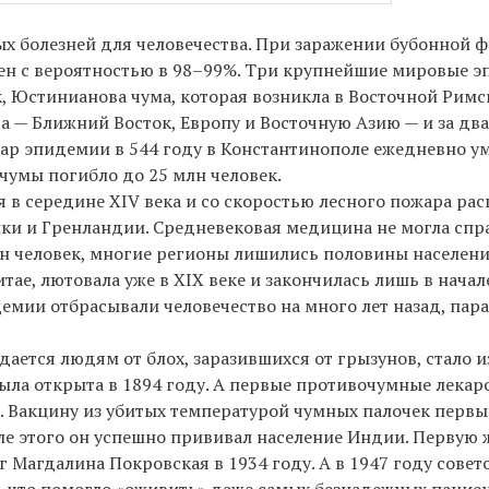
ых болезней для человечества. При заражении бубонной 
ечен с вероятностью в 98–99%. Три крупнейшие мировые 
к, Юстинианова чума, которая возникла в Восточной Рим
 — Ближний Восток, Европу и Восточную Азию — и за два 
згар эпидемии в 544 году в Константинополе ежедневно у
 чумы погибло до 25 млн человек.
в середине XIV века и со скоростью лесного пожара ра
ики и Гренландии. Средневековая медицина не могла спр
лн человек, многие регионы лишились половины населени
тае, лютовала уже в XIX веке и закончилась лишь в нача
демии отбрасывали человечество на много лет назад, пар
дается людям от блох, заразившихся от грызунов, стало 
была открыта в 1894 году. А первые противочумные лекар
. Вакцину из убитых температурой чумных палочек первы
ле этого он успешно прививал население Индии. Первую
г Магдалина Покровская в 1934 году. А в 1947 году сове