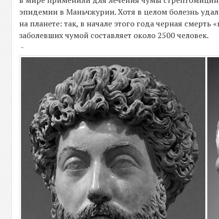
в мире применили для лечения чумы стрептомицин,
эпидемии в Маньчжурии. Хотя в целом болезнь уда
на планете: так, в начале этого года черная смерть
заболевших чумой составляет около 2500 человек.
-