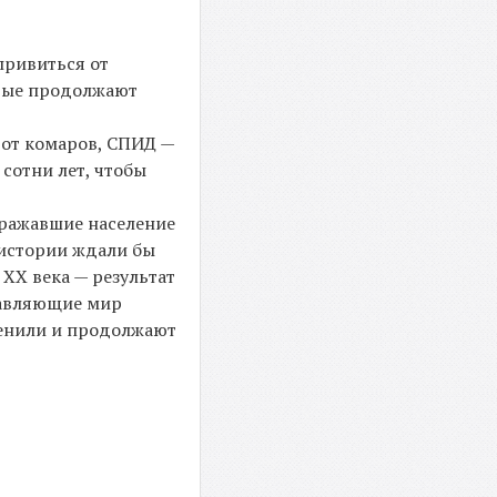
привиться от
орые продолжают
 от комаров, СПИД —
сотни лет, чтобы
оражавшие население
 истории ждали бы
 XX века — результат
ставляющие мир
менили и продолжают