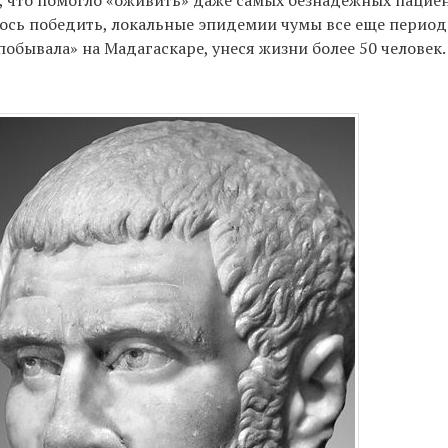
 что помогло «оживить» даже самых безнадежных пациен
лось победить, локальные эпидемии чумы все еще перио
 «побывала» на Мадагаскаре, унеся жизни более 50 человек