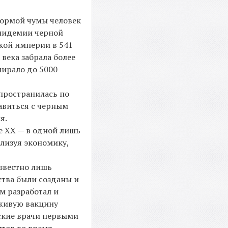
формой чумы человек
эпидемии черной
ской империи в 541
века забрала более
мирало до 5000
спространилась по
авиться с черным
я.
ле XX — в одной лишь
ализуя экономику,
известно лишь
ства были созданы и
м разработал и
 живую вакцину
тские врачи первыми