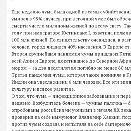
-
Еще недавно чума была одной из самых убийственн
умирал в 95% случаев, при легочной чуме был обр
смерти унесли миллионы жизней по всему свету. Та
году при императоре Юстиниане I, охватила полмира
100 млн жизней. По свидетельству очевидцев, в ра
человек, город лишился 40% населения. В Европе от
Вторая крупнейшая пандемия чумы пришла из Китая 
всей Азии и Европе, докатившись до Северной Афр
мором — за два десятилетия погибло не менее 60 м
Третья пандемия чумы, которая также возникла в Ки
Индии она унесла жизни 6 млн человек. Все эти эпи
культуру и всякое развитие.
О том, что чума — инфекционное заболевание и пере
недавно. Возбудитель болезни — чумная палочка — 
опробованы российскими учеными в начале XX века
проверил на себе иммунолог Владимир Хавкин, пос
против чумы создала и испытала на себе бактериоло