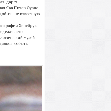
уая-дарат
ная Ява Питер Оуэне
добыть не известную
отографии Хенсбрук
 сделать это
ологический музей
удалось добыть