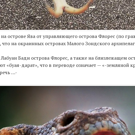
на острове Ява от управляющего острова Флорес (по гр
 что на окраинных островах Малого Зондского архипелаг
х Лабуан Бади острова Флорес, а также на близлежащем о
т «буая-дарат», что в переводе означает — «-земляной к
речь …-