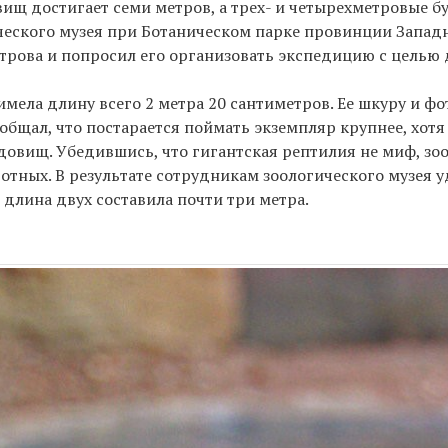
ищ достигает семи метров, а трех- и четырехметровые б
ического музея при Ботаническом парке провинции Запад
трова и попросил его организовать экспедицию с целью 
имела длину всего 2 метра 20 сантиметров. Ее шкуру и ф
общал, что постарается поймать экземпляр крупнее, хотя
удовищ. Убедившись, что гигантская рептилия не миф, зо
отных. В результате сотрудникам зоологического музея 
длина двух составила почти три метра.