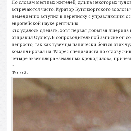
По словам местных жителей, длина некоторых чудов
встречаются часто. Куратор Бутснзоргского зоолог
немедленно вступил в переписку с управляющим ос
европейской науке рептилию.
Это удалось сделать, хотя первая добытая ящерица 
отправил Оуэнсу. В сопроводительной записке он со
непросто, так как туземцы панически боятся этих ч
командировал на Флорес специалиста по отлову жив
четыре экземпляра «земляных крокодилов», причем 
-
Фото 3.