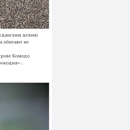
ажданским делам)
а обитают не
строве Комодо
рокодил»-.