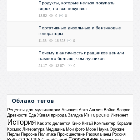
Продукты, которые нельзя покупать
впрок, но все покупают
13:52
0
0
Портативные дизельные и бензиновые
генераторы
11:36
18 323
0
Почему в античность пращников ценили
намного больше, чем лучников
21:17
12 874
0
Облако тегов
Рецепты для мультиварки
Авиация
Авто
Англия
Война
Вопрос
Интересно
Древности
Еда
Живая природа
Загадка
Интернет
История
Как это делается
Кино
Китай
Компьютер
Корабли
Космос
Литература
Медицина
Мои фото
Море
Наука
Оружие
Перлы
Персона
Политика
Происшествие
Разоблачаем
Россия
Сооружение
Рыба
СССР
США
СамыйСамый
Творчество