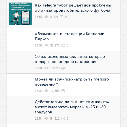
Как Telegram-бот решает все проблемы
организаторов любительского футбола
13:53
2 094
0
«Взрывные» инсталляции Корнелии
Паркер
17:36
31 172
0
10 великолепных фильмов, которые
подарят новогоднее настроение
17:34
10 928
0
Может ли врач-психиатр быть "легкого
поведения"?
17:30
12 358
0
Действительно ли зимняя «омывайка»
может выдержать морозы в -25 и -30
градусов
13:54
54 512
0