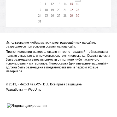
10
11
12
13
14
15
16
17
18
19
20
21
22
23
24
25
26
27
28
29
30
31
Использование любых материалов, размещённых на сайте,
разрешается при условии ссылки на наш сайт.
При копировании материалов для интернет-изданий – обязательна
прямая открытая для поисковых систем гиперссылка. Ссылка должна
быть размещена в независимости от полного либо частичного
использования материалов. Гиперссылка (для интернет- изданий) –
должна быть размещена в подзаголовке или в первом абзаце
материала.
© 2013, «ИнфоГлаз.РУ».
DLE
Все права защищены.
Разработка —
WebUnto