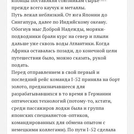
японцы поставляли союзникам сырье —-
прежде всего каучук и металлы.
Путь лежал неблизкий. От юга Японии до
Сингапура, далее по Индийскому океану.
Обогнув мыс Доброй Надежды, моряки-
подводники брали курс на север и плыли
дальше уже сквозь воды Атлантики. Когда
Африка оставалась позади, до конечной цели
путешествия было, можно сказать, рукой
подать.
Перед отправлением в свой первый и
последний рейс команда I-52 приняла на борт
золото, предназначавшееся для
разрабатывавшихся в то время в Германии
оптических технологий (потому-то, кстати,
среди пассажиров лодки была и группа
японских специалистов-оптиков,
командированных для обмена опытом с
немецкими коллегами). По пути I-52 сделала