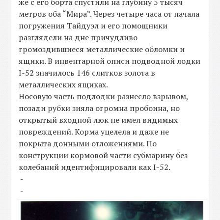
же с его борта спустили на глубину 5 тысяч
метров оба “Мира”. Через четыре часа от начала
погружения Тайдуэл и его помощники
разглядели на дне причудливо
громоздившиеся металлические обломки и
ящики. В инвентарной описи подводной лодки
I-52 значилось 146 слитков золота в
металлических ящиках.
Носовую часть подлодки разнесло взрывом,
позади рубки зияла огромна пробоина, но
открытый входной люк не имел видимых
повреждений. Корма уцелела и даже не
покрыта донными отложениями. По
конструкции кормовой части субмарину без
колебаний идентифицировали как I-52.
-
-