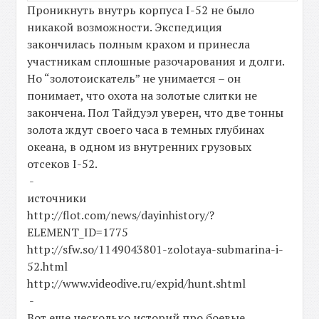
Проникнуть внутрь корпуса I-52 не было
никакой возможности. Экспедиция
закончилась полным крахом и принесла
участникам сплошные разочарования и долги.
Но “золотоискатель” не унимается – он
понимает, что охота на золотые слитки не
закончена. Пол Тайдуэл уверен, что две тонны
золота ждут своего часа в темных глубинах
океана, в одном из внутренних грузовых
отсеков I-52.
-
источники
http://flot.com/news/dayinhistory/?
ELEMENT_ID=1775
http://sfw.so/1149043801-zolotaya-submarina-i-
52.html
http://www.videodive.ru/expid/hunt.shtml
-
Вот еще несколько историй про боевые