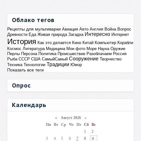
Облако тегов
Рецепты для мультиварки
Авиация
Авто
Англия
Война
Вопрос
Интересно
Древности
Еда
Живая природа
Загадка
Интернет
История
Как это делается
Кино
Китай
Компьютер
Корабли
Космос
Литература
Медицина
Мои фото
Море
Наука
Оружие
Перлы
Персона
Политика
Происшествие
Разоблачаем
Россия
Сооружение
Рыба
СССР
США
СамыйСамый
Творчество
Традиции
Техника
Технологии
Юмор
Показать все теги
Опрос
Календарь
«
Август 2026 »
Пн
Вт
Ср
Чт
Пт
Сб
Вс
1
2
3
4
5
6
7
8
9