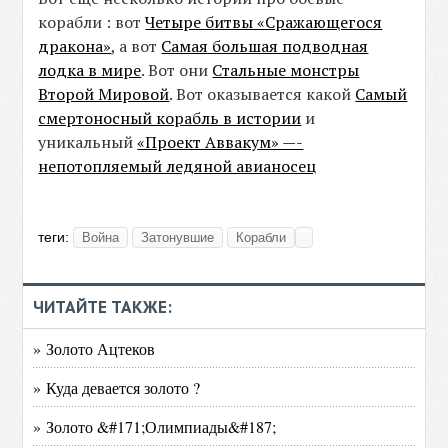
корабли : вот
Четыре битвы «Сражающегося
дракона»
, а вот
Самая большая подводная
лодка в мире
. Вот они
Стальные монстры
Второй Мировой
. Вот оказывается какой
Самый
смертоносный корабль в истории
и
уникальный
«Проект Аввакум» —-
непотопляемый ледяной авианосец
теги:
Война
Затонувшие
Корабли
ЧИТАЙТЕ ТАКЖЕ:
» Золото Ацтеков
» Куда девается золото ?
» Золото &#171;Олимпиады&#187;