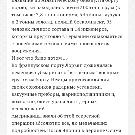
плавание по Атлантическому океану. На борту
подлодки находились почти 300 тонн груза (в
том числе 2,8 тонны опиума, 54 тонны каучука
и 2 тонны золота), полный боекомплект, 95
человек личного состава и 14 инженеров,
которым предстояло в Германии ознакомиться
с новейшими технологиями производства
вооружения.
И вот что было потом …-
Во французском порту Лорьян дожидалась
немецкая субмарина со “встречным” военным
грузом на борту. Немцы приготовили для
своих союзников радарные установки,
вакуумные приборы, шарикоподшипники и,
возможно, окись урана для ядерных
исследований.
Американцы знали об этой секретной
операции абсолютно все, до мельчайших
подробностей. Посол Японии в Берлине Осима