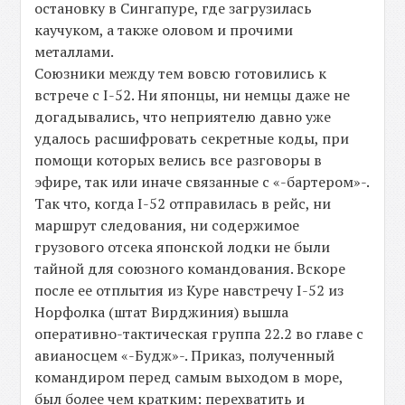
остановку в Сингапуре, где загрузилась
каучуком, а также оловом и прочими
металлами.
Союзники между тем вовсю готовились к
встрече с I-52. Ни японцы, ни немцы даже не
догадывались, что неприятелю давно уже
удалось расшифровать секретные коды, при
помощи которых велись все разговоры в
эфире, так или иначе связанные с «-бартером»-.
Так что, когда I-52 отправилась в рейс, ни
маршрут следования, ни содержимое
грузового отсека японской лодки не были
тайной для союзного командования. Вскоре
после ее отплытия из Куре навстречу I-52 из
Норфолка (штат Вирджиния) вышла
оперативно-тактическая группа 22.2 во главе с
авианосцем «-Будж»-. Приказ, полученный
командиром перед самым выходом в море,
был более чем кратким: перехватить и