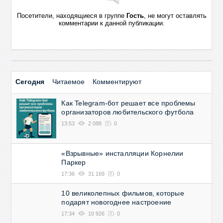
Посетители, находящиеся в группе
Гость
, не могут оставлять
комментарии к данной публикации.
Сегодня
Читаемое
Комментируют
Как Telegram-бот решает все проблемы
организаторов любительского футбола
13:53
2 088
0
«Взрывные» инсталляции Корнелии
Паркер
17:36
31 169
0
10 великолепных фильмов, которые
подарят новогоднее настроение
17:34
10 926
0