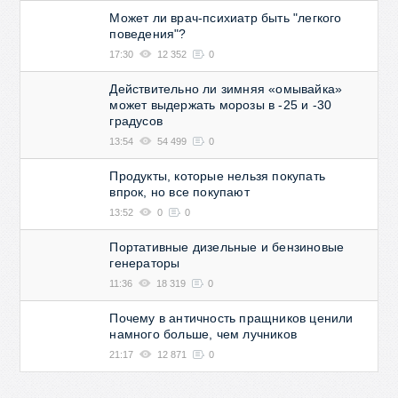
Может ли врач-психиатр быть "легкого
поведения"?
17:30
12 352
0
Действительно ли зимняя «омывайка»
может выдержать морозы в -25 и -30
градусов
13:54
54 499
0
Продукты, которые нельзя покупать
впрок, но все покупают
13:52
0
0
Портативные дизельные и бензиновые
генераторы
11:36
18 319
0
Почему в античность пращников ценили
намного больше, чем лучников
21:17
12 871
0