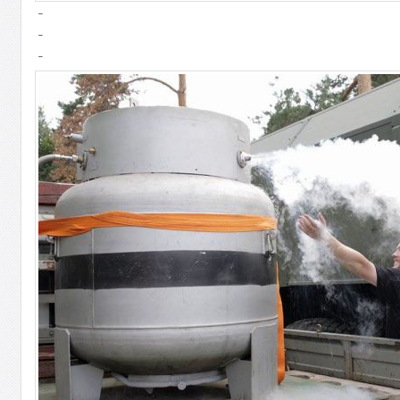
-
-
-