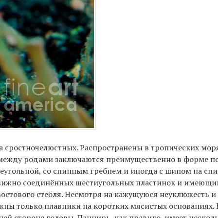
да сростночелюстных. Распространены в тропических моря
 между родами заключаются преимущественно в форме п
реугольной, со спинным гребнем и иногда с шипом на спи
движно соединённых шестиугольных пластинок и имеющи
хвостового стебля. Несмотря на кажущуюся неуклюжесть и
жны только плавники на коротких мясистых основаниях
ней стороне головы. Панцирь, как правило, имеет нескол