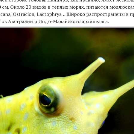
 см. Около 20 видов в теплых морях, питаются моллюск
cana, Ostracion, Lactophrys… Широко распространены в п
гов Австралии и Индо-Малайского архипелага.