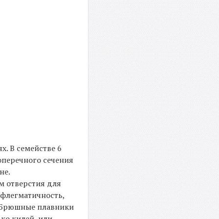
х. В семействе 6
оперечного сечения
не.
м отверстия для
 флегматичность,
. Брюшные плавники
ько килей, или