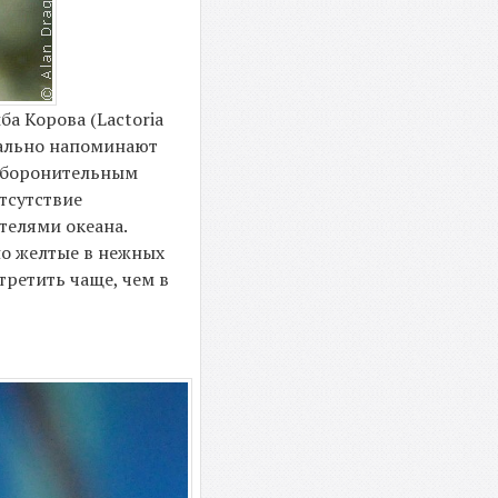
а Корова (Lactoria
деально напоминают
 оборонительным
тсутствие
телями океана.
но желтые в нежных
третить чаще, чем в