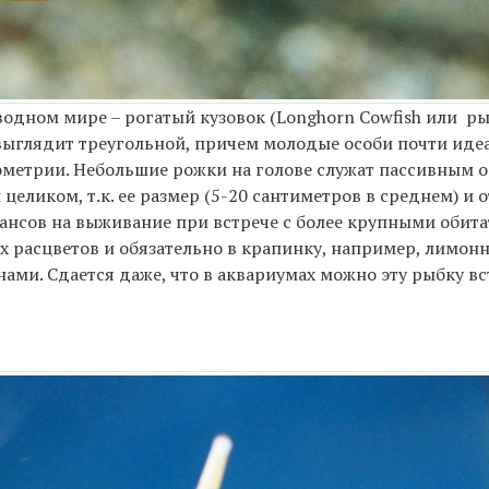
дном мире – рогатый кузовок (Longhorn Cowfish или рыб
ба выглядит треугольной, причем молодые особи почти и
ометрии. Небольшие рожки на голове служат пассивным
ликом, т.к. ее размер (5-20 сантиметров в среднем) и о
ансов на выживание при встрече с более крупными обита
х расцветов и обязательно в крапинку, например, лимон
ами. Сдается даже, что в аквариумах можно эту рыбку вс