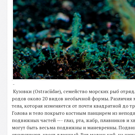
-
Кузовки (Ostraciidae), семейство морских рыб отря
родов около 20 видов необычной формы. Различия
тела, которая изменяется от почти квадратной до т
Голова и тело покрыто костным панцирем из непо
подвижных частей —- глаз, рта, жабр, плавников и 
могут быть весьма подвижны и маневренны. Подви
отсутствуют, хвост длинный. Рот маленький, на ниж