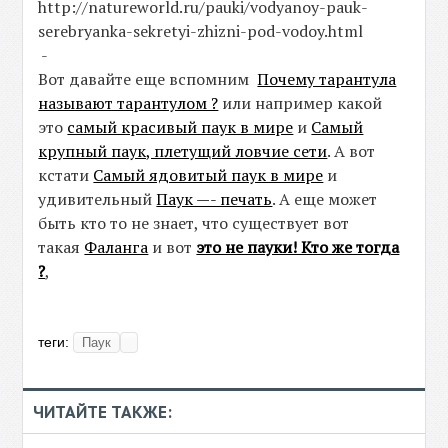
http://natureworld.ru/pauki/vodyanoy-pauk-
serebryanka-sekretyi-zhizni-pod-vodoy.html
-
Вот давайте еще вспомним
Почему тарантула
называют тарантулом ?
или например какой
это
самый красивый паук в мире
и
Самый
крупный паук, плетущий ловчие сети
. А вот
кстати
Самый ядовитый паук в мире
и
удивительный
Паук —- печать
. А еще может
быть кто то не знает, что существует вот
такая
Фаланга
и вот
это не пауки! Кто же тогда
?
,
теги:
Паук
ЧИТАЙТЕ ТАКЖЕ: