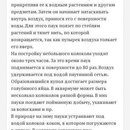
прикрепляя ее к водным растениям и другим
предметам. Затем он начинает натаскивать
внутрь воздух, принося его с поверхности
воды. Для этого паук ползет по стеблям
растений и тянет нить, по которой
возвращается, так как пузырек воздуха толкает
его вверх.
На постройку небольшого колокола уходит
около трех часов. За это время паук
поднимается к поверхности до 80 раз. Воздух
удерживается под водой паутинной сетью.
Образовавшийся купол достигает размера
голубиного яйца. В аквариуме может быть
несколько колоколов разной формы. В них
пауки поедают пойманную добычу, ухаживают
за волосками и пр.
В природе на зиму пауки устраивают под
водой колокол-кокон, в котором погружаются
в спячку. В условиях аквариума при