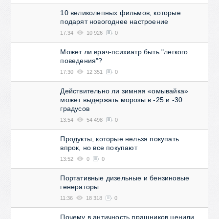
10 великолепных фильмов, которые
подарят новогоднее настроение
17:34
10 926
0
Может ли врач-психиатр быть "легкого
поведения"?
17:30
12 351
0
Действительно ли зимняя «омывайка»
может выдержать морозы в -25 и -30
градусов
13:54
54 498
0
Продукты, которые нельзя покупать
впрок, но все покупают
13:52
0
0
Портативные дизельные и бензиновые
генераторы
11:36
18 318
0
Почему в античность пращников ценили