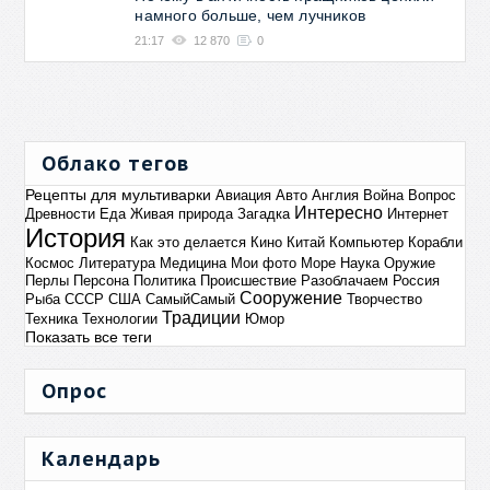
намного больше, чем лучников
21:17
12 870
0
Облако тегов
Рецепты для мультиварки
Авиация
Авто
Англия
Война
Вопрос
Интересно
Древности
Еда
Живая природа
Загадка
Интернет
История
Как это делается
Кино
Китай
Компьютер
Корабли
Космос
Литература
Медицина
Мои фото
Море
Наука
Оружие
Перлы
Персона
Политика
Происшествие
Разоблачаем
Россия
Сооружение
Рыба
СССР
США
СамыйСамый
Творчество
Традиции
Техника
Технологии
Юмор
Показать все теги
Опрос
Календарь