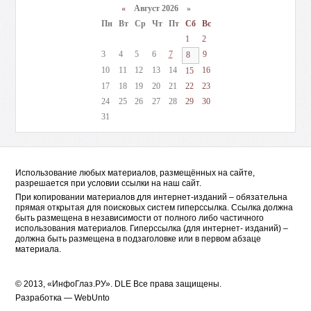
«
Август 2026 »
Пн
Вт
Ср
Чт
Пт
Сб
Вс
1
2
3
4
5
6
7
9
8
10
11
12
13
14
16
15
17
18
19
20
21
22
23
24
25
26
27
28
29
30
31
Использование любых материалов, размещённых на сайте,
разрешается при условии ссылки на наш сайт.
При копировании материалов для интернет-изданий – обязательна
прямая открытая для поисковых систем гиперссылка. Ссылка должна
быть размещена в независимости от полного либо частичного
использования материалов. Гиперссылка (для интернет- изданий) –
должна быть размещена в подзаголовке или в первом абзаце
материала.
© 2013, «ИнфоГлаз.РУ».
DLE
Все права защищены.
Разработка —
WebUnto