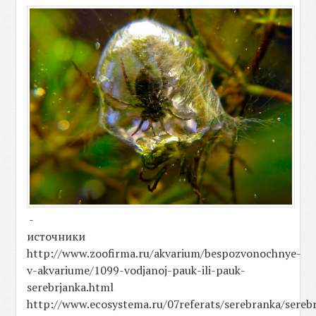
-
источники
http://www.zoofirma.ru/akvarium/bespozvonochnye-
v-akvariume/1099-vodjanoj-pauk-ili-pauk-
serebrjanka.html
http://www.ecosystema.ru/07referats/serebranka/sereb