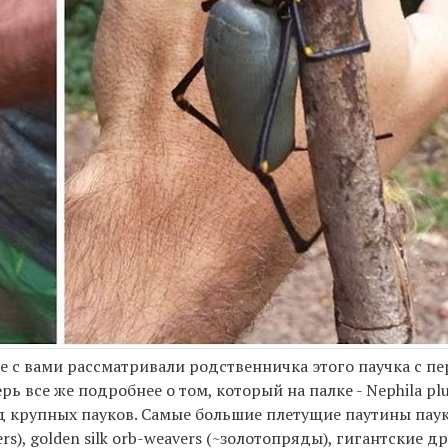
е с вами рассматривали родственничка этого паучка с пе
перь все же подробнее о том, который на палке - Nephila pl
 род крупных пауков. Самые большие плетущие паутины пау
), golden silk orb-weavers (~золотопряды), гигантские д