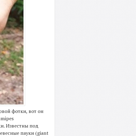
рвой фотки, вот он
umipes
ки. Известны под
ревесные пауки (giant