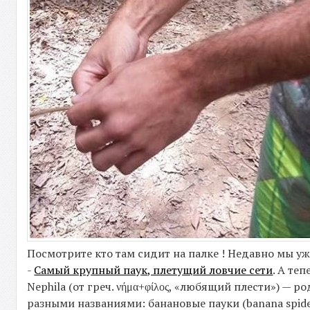
Посмотрите кто там сидит на палке ! Недавно мы уж
-
Самый крупный паук, плетущий ловчие сети
. А те
Nephila (от греч. νήμα+φίλος, «любящий плести») —
разными названиями: банановые пауки (banana spiders