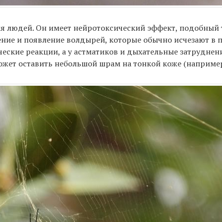
ля людей. Он имеет нейротоксический эффект, подобный
нение и появление волдырей, которые обычно исчезают в 
ческие реакции, а у астматиков и дыхательные затруднен
жет оставить небольшой шрам на тонкой коже (например,