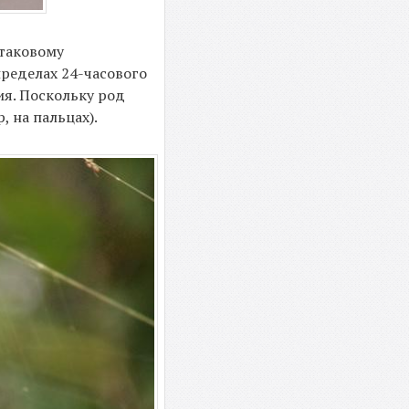
 таковому
пределах 24-часового
ия. Поскольку род
 на пальцах).