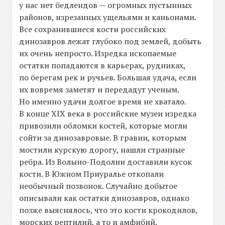
у нас нет бедлендов — огромных пустынных
районов, изрезанных ущельями и каньонами.
Все сохранившиеся кости российских
динозавров лежат глубоко под землей, добыть
их очень непросто. Изредка ископаемые
остатки попадаются в карьерах, рудниках,
по берегам рек и ручьев. Большая удача, если
их вовремя заметят и передадут ученым.
Но именно удачи долгое время не хватало.
В конце XIX века в российские музеи изредка
привозили обломки костей, которые могли
сойти за динозавровые. В гравии, которым
мостили курскую дорогу, нашли странные
ребра. Из Волыно-Подолии доставили кусок
кости. В Южном Приуралье откопали
необычный позвонок. Случайно добытое
описывали как остатки динозавров, однако
позже выяснялось, что это кости крокодилов,
морских рептилий, а то и амфибий.