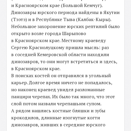
и Красноярском крае (Большой Кемчуг).
Динозавры юрского периода найдены в Якутии
(Тээтэ) и в Республике Тыва (Калбак-Кыры).
Небольшое захоронение юрских рептилий было
открыто возле города Шарыпово
в Красноярском крае. Местному краеведу
Сергею Краснолуцкому пришла мысль: раз
в соседней Кемеровской области находили
динозавров, то они могут встретиться и здесь,
в Красноярском крае.
В поисках костей он отправился в угольный
карьер. Долгое время ничего не попадалось,
но наконец краевед увидел разломанные
панцири черепах. Их было так много, что этот
слой потом назвали черепашьим супом.
А рядом нашлись костные бляшки и зубы
крокодилов, длинные изогнутые когти
динозавров, живших в середине юрского