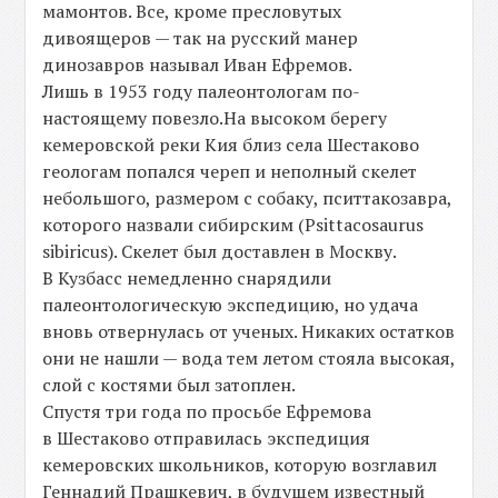
мамонтов. Все, кроме пресловутых
дивоящеров — так на русский манер
динозавров называл Иван Ефремов.
Лишь в 1953 году палеонтологам по-
настоящему повезло.На высоком берегу
кемеровской реки Кия близ села Шестаково
геологам попался череп и неполный скелет
небольшого, размером с собаку, пситтакозавра,
которого назвали сибирским (Psittacosaurus
sibiricus). Скелет был доставлен в Москву.
В Кузбасс немедленно снарядили
палеонтологическую экспедицию, но удача
вновь отвернулась от ученых. Никаких остатков
они не нашли — вода тем летом стояла высокая,
слой с костями был затоплен.
Спустя три года по просьбе Ефремова
в Шестаково отправилась экспедиция
кемеровских школьников, которую возглавил
Геннадий Прашкевич, в будущем известный