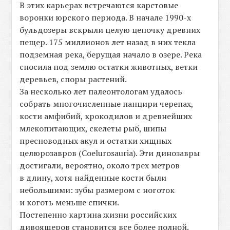
В этих карьерах встречаются карстовые
воронки юрского периода. В начале 1990-х
бульдозеры вскрыли целую цепочку древних
пещер. 175 миллионов лет назад в них текла
подземная река, берущая начало в озере. Река
сносила под землю остатки животных, ветки
деревьев, споры растений.
За несколько лет палеонтологам удалось
собрать многочисленные панцири черепах,
кости амфибий, крокодилов и древнейших
млекопитающих, скелеты рыб, шипы
пресноводных акул и остатки хищных
целюрозавров (Coelurosauria). Эти динозавры
достигали, вероятно, около трех метров
в длину, хотя найденные кости были
небольшими: зубы размером с ноготок
и коготь меньше спички.
Постепенно картина жизни российских
дивоящеров становится все более полной.