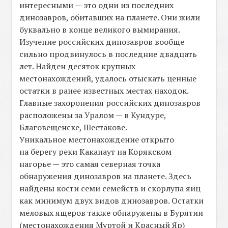
интересными — это одни из последних
динозавров, обитавших на планете. Они жили
буквально в конце великого вымирания.
Изучение российских динозавров вообще
сильно продвинулось в последние двадцать
лет. Найден десяток крупных
местонахождений, удалось отыскать ценные
остатки в ранее известных местах находок.
Главные захоронения российских динозавров
расположены за Уралом — в Кундуре,
Благовещенске, Шестакове.
Уникальное местонахождение открыто
на берегу реки Каканаут на Корякском
нагорье — это самая северная точка
обнаружения динозавров на планете. Здесь
найдены кости семи семейств и скорлупа яиц
как минимум двух видов динозавров. Остатки
меловых ящеров также обнаружены в Бурятии
(местонахождения Муртой и Красный Яр)