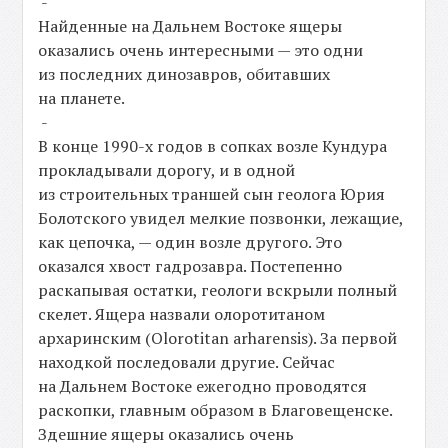
-
Найденные на Дальнем Востоке ящеры
оказались очень интересными — это одни
из последних динозавров, обитавших
на планете.
-
В конце 1990-х годов в сопках возле Кундура
прокладывали дорогу, и в одной
из строительных траншей сын геолога Юрия
Болотского увидел мелкие позвонки, лежащие,
как цепочка, — один возле другого. Это
оказался хвост гадрозавра. Постепенно
раскапывая остатки, геологи вскрыли полный
скелет. Ящера назвали олоротитаном
архаринским (Olorotitan arharensis). За первой
находкой последовали другие. Сейчас
на Дальнем Востоке ежегодно проводятся
раскопки, главным образом в Благовещенске.
Здешние ящеры оказались очень