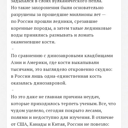
задыхался в слоях вулканического пепла.
Но такие захоронения были основательно
разрушены за прошедшие миллионы лет —
по России прошли ледники, срезавшие
коренные породы, а затем талые ледниковые
воды принялись размывать и ломать
окаменевшие кости.
-
По сравнению с динозавровыми кладбищами
Азии и Америки, где кости выкапывали
тысячами, это выглядело откровенно скудно:
в России лишь одна-единственная кость
оказалась динозавровой.
-
Но это даже не главная причина неудач,
которые приходилось терпеть ученым. Все, что
чудом уцелело, сегодня покрыто лесами,
полями и недоступно для изучения. В отличие
от США, Канады и Китая, России не повезло: