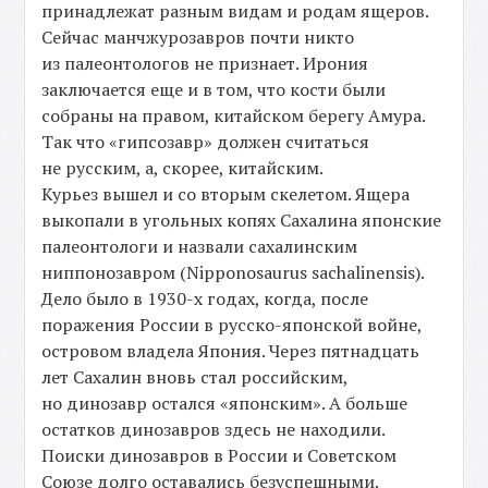
принадлежат разным видам и родам ящеров.
Сейчас манчжурозавров почти никто
из палеонтологов не признает. Ирония
заключается еще и в том, что кости были
собраны на правом, китайском берегу Амура.
Так что «гипсозавр» должен считаться
не русским, а, скорее, китайским.
Курьез вышел и со вторым скелетом. Ящера
выкопали в угольных копях Сахалина японские
палеонтологи и назвали сахалинским
ниппонозавром (Nipponosaurus sachalinensis).
Дело было в 1930-х годах, когда, после
поражения России в русско-японской войне,
островом владела Япония. Через пятнадцать
лет Сахалин вновь стал российским,
но динозавр остался «японским». А больше
остатков динозавров здесь не находили.
Поиски динозавров в России и Советском
Союзе долго оставались безуспешными.