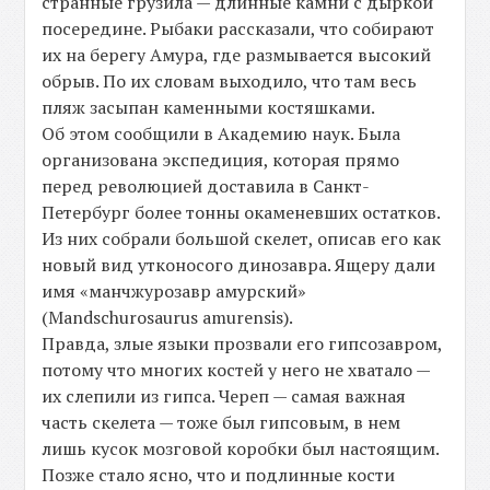
странные грузила — длинные камни с дыркой
посередине. Рыбаки рассказали, что собирают
их на берегу Амура, где размывается высокий
обрыв. По их словам выходило, что там весь
пляж засыпан каменными костяшками.
Об этом сообщили в Академию наук. Была
организована экспедиция, которая прямо
перед революцией доставила в Санкт-
Петербург более тонны окаменевших остатков.
Из них собрали большой скелет, описав его как
новый вид утконосого динозавра. Ящеру дали
имя «манчжурозавр амурский»
(Mandschurosaurus amurensis).
Правда, злые языки прозвали его гипсозавром,
потому что многих костей у него не хватало —
их слепили из гипса. Череп — самая важная
часть скелета — тоже был гипсовым, в нем
лишь кусок мозговой коробки был настоящим.
Позже стало ясно, что и подлинные кости