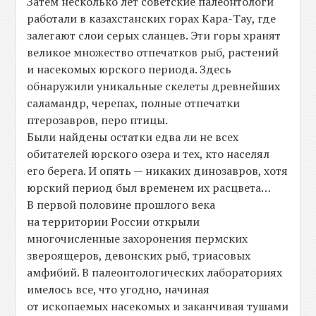
Затем несколько лет советские палеонтологи
работали в казахстанских горах Кара-Тау, где
залегают слои серых сланцев. Эти горы хранят
великое множество отпечатков рыб, растений
и насекомых юрского периода. Здесь
обнаружили уникальные скелеты древнейших
саламандр, черепах, полные отпечатки
птерозавров, перо птицы.
Были найдены остатки едва ли не всех
обитателей юрского озера и тех, кто населял
его берега. И опять — никаких динозавров, хотя
юрский период был временем их расцвета…
В первой половине прошлого века
на территории России открыли
многочисленные захоронения пермских
звероящеров, девонских рыб, триасовых
амфибий. В палеонтологических лабораториях
имелось все, что угодно, начиная
от ископаемых насекомых и заканчивая тушами