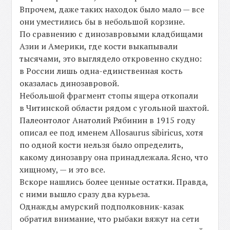
Впрочем, даже таких находок было мало — все
они уместились бы в небольшой корзине.
По сравнению с динозавровыми кладбищами
Азии и Америки, где кости выкапывали
тысячами, это выглядело откровенно скудно:
в России лишь одна-единственная кость
оказалась динозавровой.
Небольшой фрагмент стопы ящера откопали
в Читинской области рядом с угольной шахтой.
Палеонтолог Анатолий Рябинин в 1915 году
описал ее под именем Allosaurus sibiricus, хотя
по одной кости нельзя было определить,
какому динозавру она принадлежала. Ясно, что
хищному, — и это все.
Вскоре нашлись более ценные остатки. Правда,
с ними вышло сразу два курьеза.
Однажды амурский подполковник-казак
обратил внимание, что рыбаки вяжут на сети