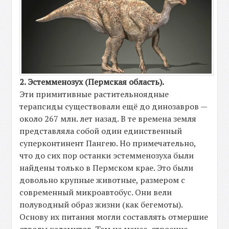
2. Эстемменозух (Пермская область).
Эти примитивные растительноядные
терапсиды существовали ещё до динозавров —
около 267 млн. лет назад. В те времена земля
представляла собой один единственный
суперконтинент Пангею. Но примечательно,
что до сих пор останки эстемменозуха были
найдены только в Пермском крае. Это были
довольно крупные животные, размером с
современный микроавтобус. Они вели
полуводный образ жизни (как бегемоты).
Основу их питания могли составлять отмершие
стволы каламитов. Тем не менее, строение