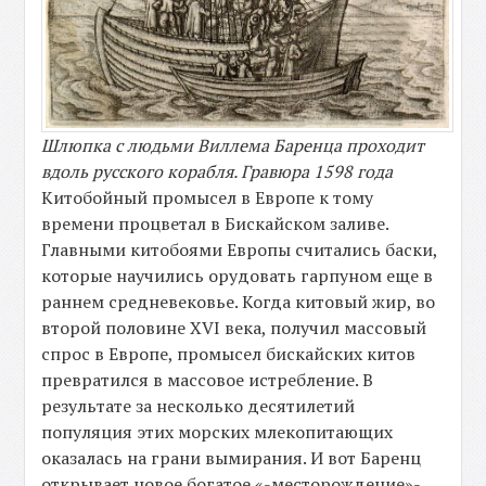
Шлюпка с людьми Виллема Баренца проходит
вдоль русского корабля. Гравюра 1598 года
Китобойный промысел в Европе к тому
времени процветал в Бискайском заливе.
Главными китобоями Европы считались баски,
которые научились орудовать гарпуном еще в
раннем средневековье. Когда китовый жир, во
второй половине XVI века, получил массовый
спрос в Европе, промысел бискайских китов
превратился в массовое истребление. В
результате за несколько десятилетий
популяция этих морских млекопитающих
оказалась на грани вымирания. И вот Баренц
открывает новое богатое «-месторождение»-.