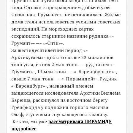
грумантского угля были выданы 15 июля 1961
года. Однако с прекращением добычи угля
жизнь на «-Груманте»- не остановилась. Жилые
дома стали использоваться учеными советских
экспедиций. На мореходных картах
сохранилось старинное название рудника «-
Грумант»- —- «-Сити»-.
За шестидесятилетний период «-
Арктикуглем»- добыто свыше 22 миллионов
тонн угля, из них 2 млн. тонн —- рудником «-
Грумант»-, 13 млн. тонн —- «-Баренцбургом»-,
свыше 7 млн. тонн —- «-Пирамидой»-. Рудник
«-Баренцбург»-, названный именем
выдающегося исследователя Арктики Виллема
Баренца, раскинулся на восточном береry
Грёнфьорда у подножия горного массива
Олаф, ступенями спускающегося к заливу.
Кстати, мы уже
рассматривали ПИРАМИДУ
подробнее