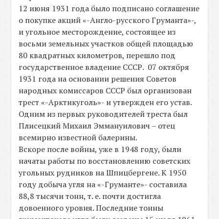
12 июня 1931 года было подписано соглашение
о покупке акций «-Англо-русского Груманта»-,
и угольное месторождение, состоящее из
восьми земельных участков общей площадью
80 квадратных километров, перешло под
государственное владение СССР. 07 октября
1931 года на основании решения Советов
народных комиссаров СССР был организован
трест «-Арктикуголь»- и утвержден его устав.
Одним из первых руководителей треста был
Плисецкий Михаил Эммануилович – отец
всемирно известной балерины.
Вскоре после войны, уже в 1948 году, были
начаты работы по восстановлению советских
угольных рудников на Шпицбергене. К 1950
году добыча угля на «-Груманте»- составила
88,8 тысячи тонн, т. е. почти достигла
довоенного уровня. Последние тонны