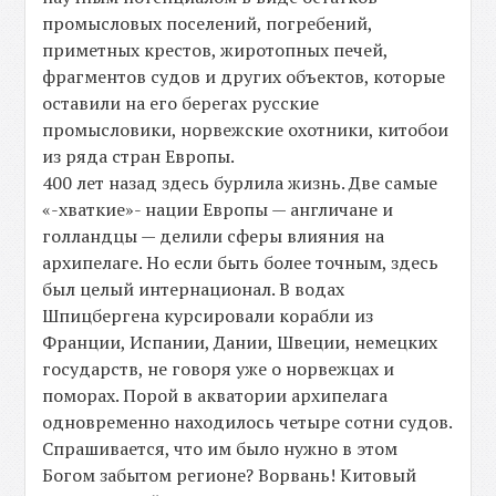
промысловых поселений, погребений,
приметных крестов, жиротопных печей,
фрагментов судов и других объектов, которые
оставили на его берегах русские
промысловики, норвежские охотники, китобои
из ряда стран Европы.
400 лет назад здесь бурлила жизнь. Две самые
«-хваткие»- нации Европы — англичане и
голландцы — делили сферы влияния на
архипелаге. Но если быть более точным, здесь
был целый интернационал. В водах
Шпицбергена курсировали корабли из
Франции, Испании, Дании, Швеции, немецких
государств, не говоря уже о норвежцах и
поморах. Порой в акватории архипелага
одновременно находилось четыре сотни судов.
Спрашивается, что им было нужно в этом
Богом забытом регионе? Ворвань! Китовый