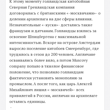
К этому моменту голландская китобойная
Северная Гренландская компания
договорилась с британскими «-москвичами»- о
делении архипелага на две сферы влияния.
Незначительные «-куски»- достались также
французам и датчанам. Голландцы взялись за
освоение Шпицбергена с максимальной
интенсивностью. Вскоре на острове Амстердам
выросло поселение китобоев Смееренбург, где
трудилось в сезон до 200 человек. Англичане
осваивались более вяло, а потом Muscovy
company попало в тяжелое финансовое
положение, что позволило голландцам
фактически установить монополию за
промыслом. А после того, как царь Алексей
Михайлович лишил «-москвичей»- всех
привилегий в России, англичан на архипелаге
остались единицы.
-