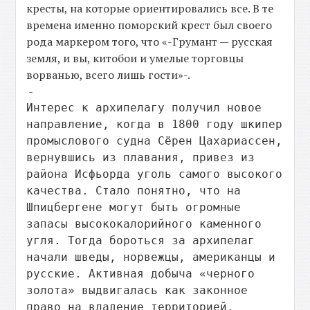
кресты, на которые ориентировались все. В те
времена именно поморский крест был своего
рода маркером того, что «-Грумант — русская
земля, и вы, китобои и умелые торговцы
ворванью, всего лишь гости»-.
-
Интерес к архипелагу получил новое 
направление, когда в 1800 году шкипер 
промыслового судна Сëрен Цахариассен, 
вернувшись из плавания, привез из 
района Исфьорда уголь самого высокого 
качества. Стало понятно, что на 
Шпицбергене могут быть огромные 
запасы высококалорийного каменного 
угля. Тогда бороться за архипелаг 
начали шведы, норвежцы, американцы и 
русские. Активная добыча «черного 
золота» выдвигалась как законное 
право на владение территорией.