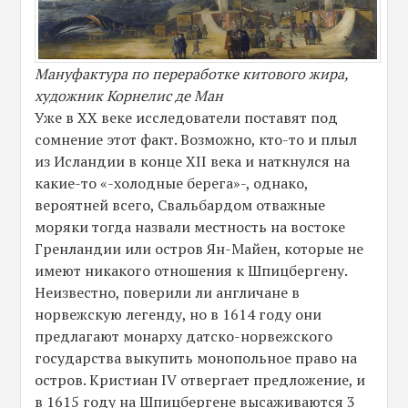
Мануфактура по переработке китового жира,
художник Корнелис де Ман
Уже в XX веке исследователи поставят под
сомнение этот факт. Возможно, кто-то и плыл
из Исландии в конце XII века и наткнулся на
какие-то «-холодные берега»-, однако,
вероятней всего, Свальбардом отважные
моряки тогда назвали местность на востоке
Гренландии или остров Ян-Майен, которые не
имеют никакого отношения к Шпицбергену.
Неизвестно, поверили ли англичане в
норвежскую легенду, но в 1614 году они
предлагают монарху датско-норвежского
государства выкупить монопольное право на
остров. Кристиан IV отвергает предложение, и
в 1615 году на Шпицбергене высаживаются 3