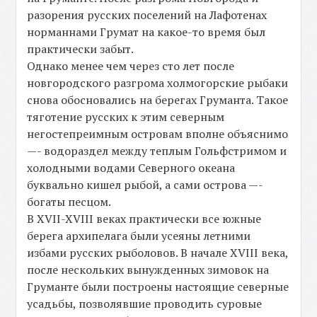
разорения русских поселений на Лафотенах
норманнами Грумат на какое-то время был
практически забыт.
Однако менее чем через сто лет после
новгородского разгрома холмогорские рыбаки
снова обосновались на берегах Груманта. Такое
тяготение русских к этим северным
негостепреимным островам вполне объяснимо
—- водораздел между теплым Гольфстримом и
холодными водами Северного океана
буквально кишел рыбой, а сами острова —-
богаты песцом.
В XVII-XVIII веках практически все южные
берега архипелага были усеяны летними
избами русских рыболовов. В начале XVIII века,
после нескольких вынужденных зимовок на
Груманте были построены настоящие северные
усадьбы, позволявшие проводить суровые