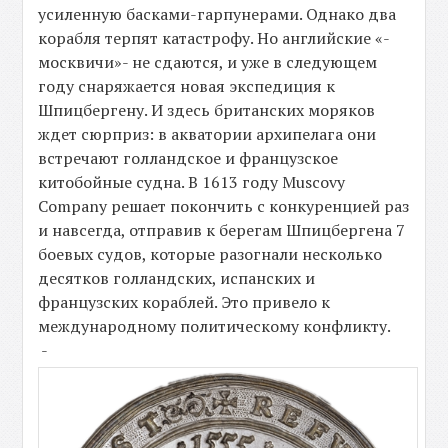
усиленную басками-гарпунерами. Однако два
корабля терпят катастрофу. Но английские «-
москвичи»- не сдаются, и уже в следующем
году снаряжается новая экспедиция к
Шпицбергену. И здесь британских моряков
ждет сюрприз: в акватории архипелага они
встречают голландское и французское
китобойные судна. В 1613 году Muscovy
Company решает покончить с конкуренцией раз
и навсегда, отправив к берегам Шпицбергена 7
боевых судов, которые разогнали несколько
десятков голландских, испанских и
французских кораблей. Это привело к
международному политическому конфликту.
-