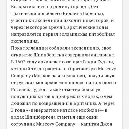
Возвратившись на родину (правда, без
трагически погибшего Виллема Баренца),
участники экспедиции находят инвесторов, и
через некоторое время в арктические воды
направляется первая голландская китобойная
экспедиция.
Пока голландцы собирали экспедицию, свое
открытие Шпицбергена совершили англичане.
В 1607 году архипелаг созерцал Генри Гудзон,
который тогда работал на британскую Muscovy
Company (Московская компания), получившую
от русских монархов монополию на торговлю с
Россией. Гудзон также отметил большую
популяцию китов в прибрежных водах, о чем
доложил по возвращении в Британию. А через
3 года «-невероятное китовое изобилие»- в
водах Шпицбергена отметил еще один
сотрудник Muscovy Company — капитан Джон