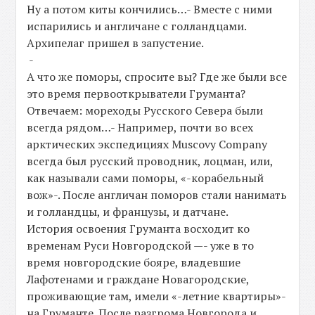
Ну а потом киты кончились…- Вместе с ними
испарились и англичане с голландцами.
Архипелаг пришел в запустение.
-
А что же поморы, спросите вы? Где же были все
это время первооткрыватели Груманта?
Отвечаем: мореходы Русского Севера были
всегда рядом…- Например, почти во всех
арктических экспедициях Muscovy Company
всегда был русский проводник, лоцман, или,
как называли сами поморы, «-корабельный
вож»-. После англичан поморов стали нанимать
и голландцы, и французы, и датчане.
История освоения Груманта восходит ко
временам Руси Новгородской —- уже в то
время новгородские бояре, владевшие
Лафотенами и граждане Новагородские,
проживающие там, имели «-летние квартиры»-
на Груманте. После разгрома Новгорода и