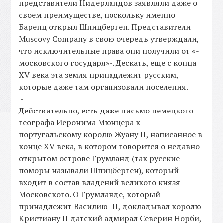
представители Нидерландов заявляли даже о
своем преимуществе, поскольку именно
Баренц открыл Шпицберген. Представители
Muscovy Company в свою очередь утверждали,
что исключительные права они получили от «-
московского государя»-. Дескать, еще с конца
XV века эта земля принадлежит русским,
которые даже там организовали поселения.
-
Действительно, есть даже письмо немецкого
географа Иеронима Мюнцера к
португальскому королю Жуану II, написанное в
конце XV века, в котором говорится о недавно
открытом острове Грумланд (так русские
поморы называли Шпицберген), который
входит в состав владений великого князя
Московского. О Грумланде, который
принадлежит Василию III, докладывал королю
Кристиану II датский адмирал Северин Норби,