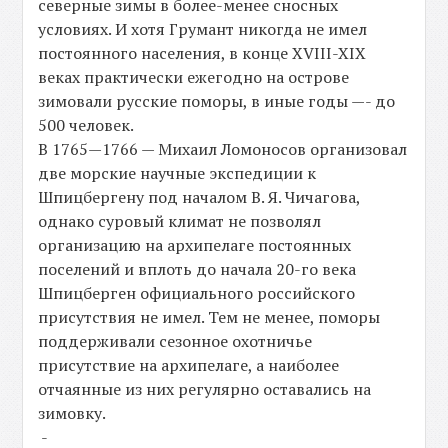
северные зимы в более-менее сносных
условиях. И хотя Грумант никогда не имел
постоянного населения, в конце XVIII-XIX
веках практически ежегодно на острове
зимовали русские поморы, в иные годы —- до
500 человек.
В 1765—1766 — Михаил Ломоносов организовал
две морские научные экспедиции к
Шпицбергену под началом В. Я. Чичагова,
однако суровый климат не позволял
организацию на архипелаге постоянных
поселений и вплоть до начала 20-го века
Шпицберген официального российского
присутствия не имел. Тем не менее, поморы
поддерживали сезонное охотничье
присутствие на архипелаге, а наиболее
отчаянные из них регулярно оставались на
зимовку.
-