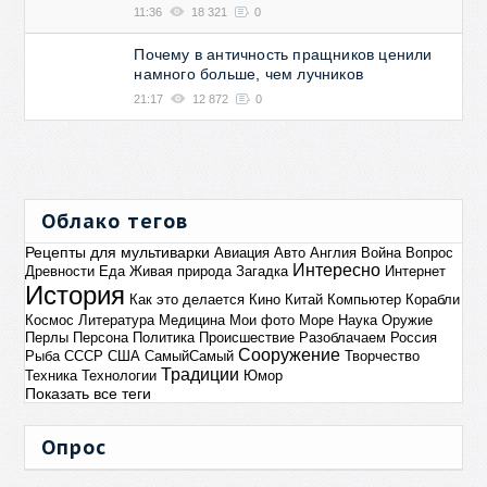
11:36
18 321
0
Почему в античность пращников ценили
намного больше, чем лучников
21:17
12 872
0
Облако тегов
Рецепты для мультиварки
Авиация
Авто
Англия
Война
Вопрос
Интересно
Древности
Еда
Живая природа
Загадка
Интернет
История
Как это делается
Кино
Китай
Компьютер
Корабли
Космос
Литература
Медицина
Мои фото
Море
Наука
Оружие
Перлы
Персона
Политика
Происшествие
Разоблачаем
Россия
Сооружение
Рыба
СССР
США
СамыйСамый
Творчество
Традиции
Техника
Технологии
Юмор
Показать все теги
Опрос