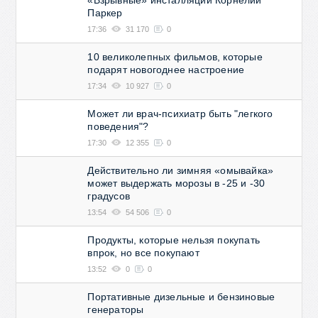
Паркер
17:36
31 170
0
10 великолепных фильмов, которые
подарят новогоднее настроение
17:34
10 927
0
Может ли врач-психиатр быть "легкого
поведения"?
17:30
12 355
0
Действительно ли зимняя «омывайка»
может выдержать морозы в -25 и -30
градусов
13:54
54 506
0
Продукты, которые нельзя покупать
впрок, но все покупают
13:52
0
0
Портативные дизельные и бензиновые
генераторы