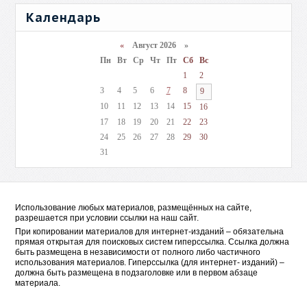
Календарь
«
Август 2026 »
Пн
Вт
Ср
Чт
Пт
Сб
Вс
1
2
3
4
5
6
7
8
9
10
11
12
13
14
15
16
17
18
19
20
21
22
23
24
25
26
27
28
29
30
31
Использование любых материалов, размещённых на сайте,
разрешается при условии ссылки на наш сайт.
При копировании материалов для интернет-изданий – обязательна
прямая открытая для поисковых систем гиперссылка. Ссылка должна
быть размещена в независимости от полного либо частичного
использования материалов. Гиперссылка (для интернет- изданий) –
должна быть размещена в подзаголовке или в первом абзаце
материала.