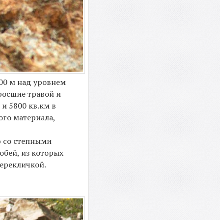
100 м над уровнем
росшие травой и
и 5800 кв.км в
ого материала,
 со степными
обей, из которых
ерекличкой.