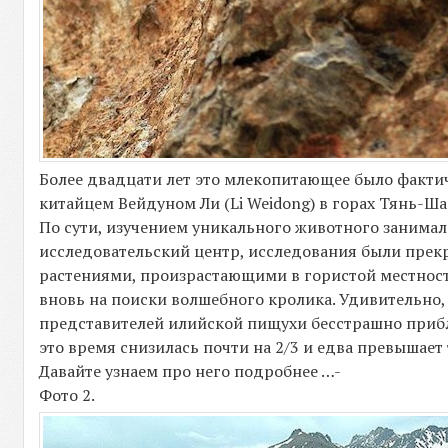
Более двадцати лет это млекопитающее было факти
китайцем Вейдуном Ли (Li Weidong) в горах Тянь-Ш
По сути, изучением уникального животного занималс
исследовательский центр, исследования были прекр
растениями, произрастающими в гористой местност
вновь на поиски волшебного кролика. Удивительно,
представителей илийской пищухи бесстрашно приб
это время снизилась почти на 2/3 и едва превышает
Давайте узнаем про него подробнее …-
Фото 2.