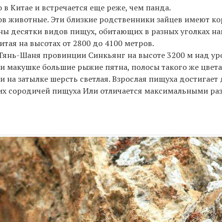
в Китае и встречается еще реже, чем панда.
 животные. Эти близкие родственники зайцев имеют ко
ны десятки видов пищух, обитающих в разных уголках на
итая на высотах от 2800 до 4100 метров.
х Тянь-Шаня провинции Синкьянг на высоте 3200 м над у
у и макушке большие рыжие пятна, полосы такого же цвета
 и на затылке шерсть светлая. Взрослая пищуха достигает
оих сородичей пищуха Или отличается максимальными ра