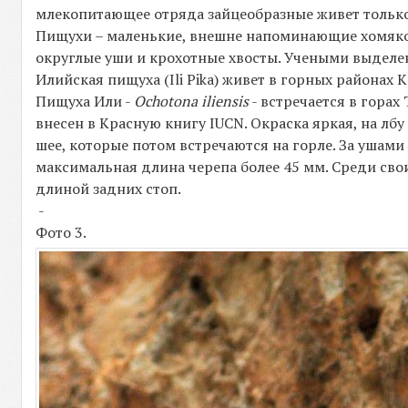
млекопитающее отряда зайцеобразные живет только 
Пищухи – маленькие, внешне напоминающие хомяков
округлые уши и крохотные хвосты. Учеными выделе
Илийская пищуха (Ili Pika) живет в горных районах К
Пищуха Или -
Ochotona iliensis
- встречается в гора
внесен в Красную книгу IUCN. Окраска яркая, на лб
шее, которые потом встречаются на горле. За ушами
максимальная длина черепа более 45 мм. Среди св
длиной задних стоп.
-
Фото 3.