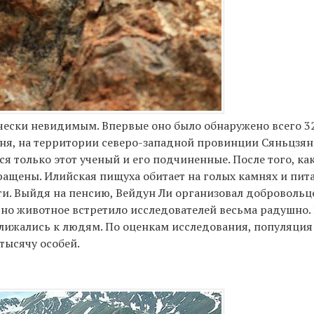
чески невидимым. Впервые оно было обнаружено всего 32
аня, на территории северо-западной провинции Сяньцзян
я только этот ученый и его подчиненные. После того, ка
ащены. Илийская пищуха обитает на голых камнях и пит
и. Выйдя на пенсию, Вейдун Ли организовал добровольц
 но животное встретило исследователей весьма радушно.
лижались к людям. По оценкам исследования, популяци
 тысячу особей.