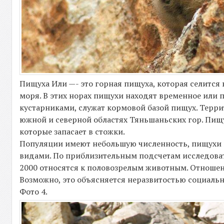
Пищуха Или —- это горная пищуха, которая селится 
моря. В этих норах пищухи находят временное или 
кустарниками, служат кормовой базой пищух. Террит
южной и северной областях Тяньшаньских гор. Пищух
которые запасает в стожки.
Популяции имеют небольшую численность, пищухи
видами. По приблизительным подсчетам исследоват
2000 относятся к половозрелым животным. Отноше
Возможно, это объясняется неразвитостью социаль
Фото 4.