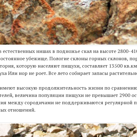
в естественных нишах в подножье скал на высоте 2800-4
постоянное убежище. Пологие склоны горных склонов, по
ория, которую населяют пищухи, составляет 13500 кв.км 
а Или нор не роет. Все лето собирает запасы растительн
 имеют высокую продолжительность жизни по сравнению
елей, величина популяции пищухи не превышает 2900 ос
ния между сородичами не поддерживаются регулярной п
ных отношений.