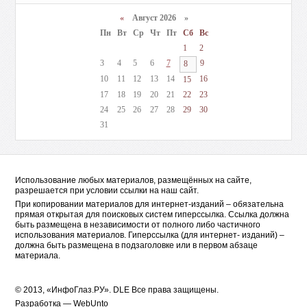
«
Август 2026 »
Пн
Вт
Ср
Чт
Пт
Сб
Вс
1
2
3
4
5
6
7
9
8
10
11
12
13
14
16
15
17
18
19
20
21
22
23
24
25
26
27
28
29
30
31
Использование любых материалов, размещённых на сайте,
разрешается при условии ссылки на наш сайт.
При копировании материалов для интернет-изданий – обязательна
прямая открытая для поисковых систем гиперссылка. Ссылка должна
быть размещена в независимости от полного либо частичного
использования материалов. Гиперссылка (для интернет- изданий) –
должна быть размещена в подзаголовке или в первом абзаце
материала.
© 2013, «ИнфоГлаз.РУ».
DLE
Все права защищены.
Разработка —
WebUnto