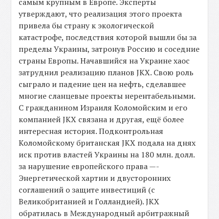
самым крупным в Европе. Эксперты
утверждают, что реализация этого проекта
привела бы страну к экологической
катастрофе, последствия которой вышли бы за
пределы Украины, затронув Россию и соседние
страны Европы. Начавшийся на Украине хаос
затруднил реализацию планов JKX. Свою роль
сыграло и падение цен на нефть, сделавшее
многие сланцевые проекты нерентабельными.
С гражданином Израиля Коломойским и его
компанией JKX связана и другая, ещё более
интересная история. Подконтрольная
Коломойскому британская JKX подала на днях
иск против властей Украины на 180 млн. долл.
за нарушение европейского права —-
Энергетической хартии и двусторонних
соглашений о защите инвестиций (с
Великобританией и Голландией). JKX
обратилась в Международный арбитражный