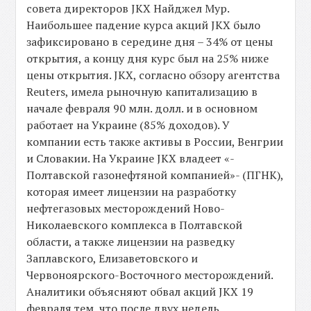
совета директоров JKX Найджел Мур.
Наибольшее падение курса акций JKX было
зафиксировано в середине дня – 34% от цены
открытия, а концу дня курс был на 25% ниже
цены открытия. JKX, согласно обзору агентства
Reuters, имела рыночную капитализацию в
начале февраля 90 млн. долл. и в основном
работает на Украине (85% доходов). У
компании есть также активы в России, Венгрии
и Словакии. На Украине JKX владеет «-
Полтавской газонефтяной компанией»- (ПГНК),
которая имеет лицензии на разработку
нефтегазовых месторождений Ново-
Николаевского комплекса в Полтавской
области, а также лицензии на разведку
Заплавского, Елизаветовского и
Червоноярского-Восточного месторождений.
Аналитики объясняют обвал акций JKX 19
февраля тем, что после двух недель