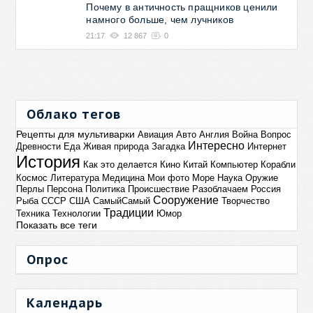
Почему в античность пращников ценили
намного больше, чем лучников
21:17
12 867
0
Облако тегов
Рецепты для мультиварки
Авиация
Авто
Англия
Война
Вопрос
Интересно
Древности
Еда
Живая природа
Загадка
Интернет
История
Как это делается
Кино
Китай
Компьютер
Корабли
Космос
Литература
Медицина
Мои фото
Море
Наука
Оружие
Перлы
Персона
Политика
Происшествие
Разоблачаем
Россия
Сооружение
Рыба
СССР
США
СамыйСамый
Творчество
Традиции
Техника
Технологии
Юмор
Показать все теги
Опрос
Календарь