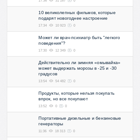
17:36
31 167
0
10 великолепных фильмов, которые
подарят новогоднее настроение
17:34
10 923
0
Может ли врач-психиатр быть "легкого
поведения"?
17:30
12 349
0
Действительно ли зимняя «омывайка»
может выдержать морозы в -25 и -30
градусов
13:54
54 482
0
Продукты, которые нельзя покупать
впрок, но все покупают
13:52
0
0
Портативные дизельные и бензиновые
генераторы
11:36
18 313
0