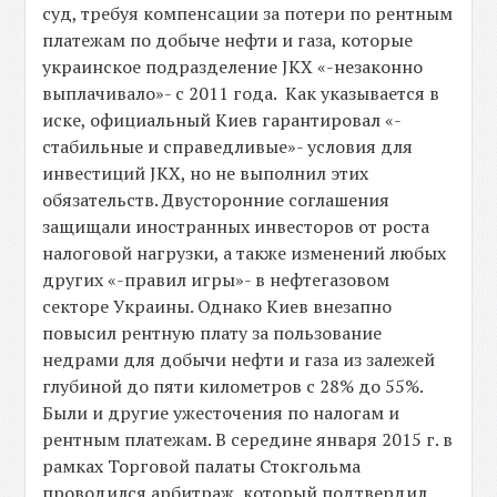
суд, требуя компенсации за потери по рентным
платежам по добыче нефти и газа, которые
украинское подразделение JKX «-незаконно
выплачивало»- с 2011 года. Как указывается в
иске, официальный Киев гарантировал «-
стабильные и справедливые»- условия для
инвестиций JKX, но не выполнил этих
обязательств. Двусторонние соглашения
защищали иностранных инвесторов от роста
налоговой нагрузки, а также изменений любых
других «-правил игры»- в нефтегазовом
секторе Украины. Однако Киев внезапно
повысил рентную плату за пользование
недрами для добычи нефти и газа из залежей
глубиной до пяти километров с 28% до 55%.
Были и другие ужесточения по налогам и
рентным платежам. В середине января 2015 г. в
рамках Торговой палаты Стокгольма
проводился арбитраж, который подтвердил,