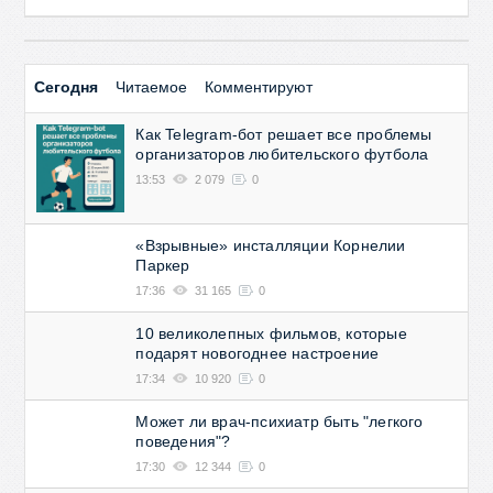
Сегодня
Читаемое
Комментируют
Как Telegram-бот решает все проблемы
организаторов любительского футбола
13:53
2 079
0
«Взрывные» инсталляции Корнелии
Паркер
17:36
31 165
0
10 великолепных фильмов, которые
подарят новогоднее настроение
17:34
10 920
0
Может ли врач-психиатр быть "легкого
поведения"?
17:30
12 344
0