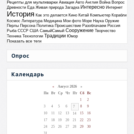
Рецепты для мультиварки
Авиация
Авто
Англия
Война
Вопрос
Интересно
Древности
Еда
Живая природа
Загадка
Интернет
История
Как это делается
Кино
Китай
Компьютер
Корабли
Космос
Литература
Медицина
Мои фото
Море
Наука
Оружие
Перлы
Персона
Политика
Происшествие
Разоблачаем
Россия
Сооружение
Рыба
СССР
США
СамыйСамый
Творчество
Традиции
Техника
Технологии
Юмор
Показать все теги
Опрос
Календарь
«
Август 2026 »
Пн
Вт
Ср
Чт
Пт
Сб
Вс
1
2
3
4
5
6
8
9
7
10
11
12
13
15
16
14
17
18
19
20
21
22
23
24
25
26
27
28
29
30
31