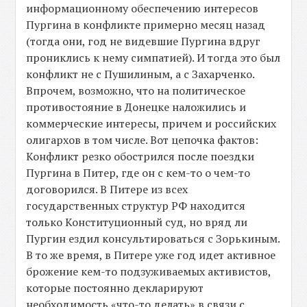
информационному обеспечению интересов
Пургина в конфликте примерно месяц назад
(тогда они, год не видевшие Пургина вдруг
прониклись к нему симпатией). И тогда это был
конфликт не с Пушилиным, а с Захарченко.
Впрочем, возможно, что на политическое
противостояние в Донецке наложились и
коммерческие интересы, причем и российских
олигархов в том числе. Вот цепочка фактов:
Конфликт резко обострился после поездки
Пургина в Питер, где он с кем-то о чем-то
договорился. В Питере из всех
государственных структур РФ находится
только Конституционный суд, но вряд ли
Пургин ездил консультироваться с Зорькиным.
В то же время, в Питере уже год идет активное
брожение кем-то подзуживаемых активистов,
которые постоянно декларируют
необходимость «что-то делать» в связи с