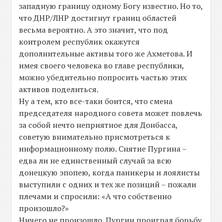
западную границу одному Богу известно. Но то,
что ДНР/ЛНР достигнут границ областей
весьма вероятно. А это значит, что под
контролем республик окажутся
дополнительные активы того же Ахметова. И
имея своего человека во главе республики,
можно убедительно попросить частью этих
активов поделиться.
Ну а тем, кто все-таки боится, что смена
председателя народного совета может повлечь
за собой нечто неприятное для Донбасса,
советую внимательно присмотреться к
информационному полю. Снятие Пургина –
едва ли не единственный случай за всю
донецкую эпопею, когда паникеры и лоялисты
выступили с одних и тех же позиций – пожали
плечами и спросили: «А что собственно
произошло?»
Ничего не произошло. Пургин проиграл борьбу