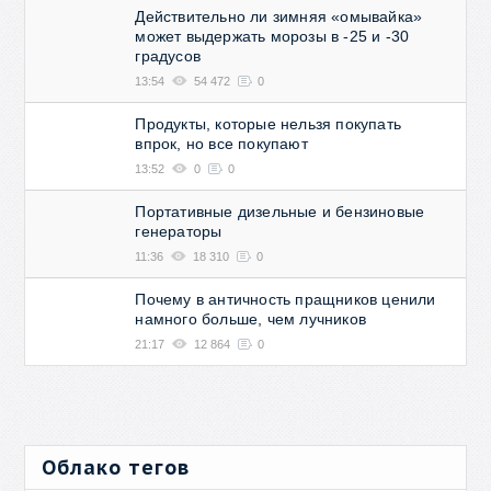
Действительно ли зимняя «омывайка»
может выдержать морозы в -25 и -30
градусов
13:54
54 472
0
Продукты, которые нельзя покупать
впрок, но все покупают
13:52
0
0
Портативные дизельные и бензиновые
генераторы
11:36
18 310
0
Почему в античность пращников ценили
намного больше, чем лучников
21:17
12 864
0
Облако тегов