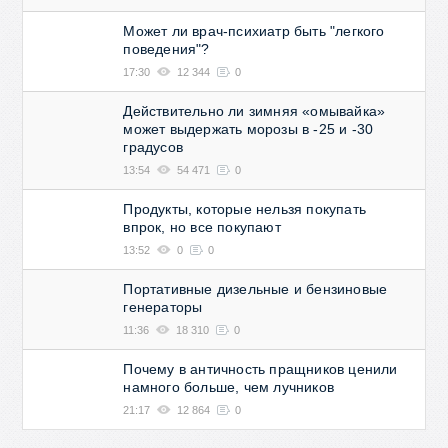
Может ли врач-психиатр быть "легкого
поведения"?
17:30
12 344
0
Действительно ли зимняя «омывайка»
может выдержать морозы в -25 и -30
градусов
13:54
54 471
0
Продукты, которые нельзя покупать
впрок, но все покупают
13:52
0
0
Портативные дизельные и бензиновые
генераторы
11:36
18 310
0
Почему в античность пращников ценили
намного больше, чем лучников
21:17
12 864
0