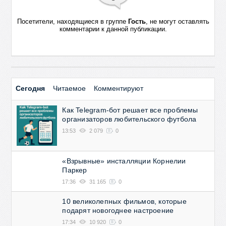
Посетители, находящиеся в группе
Гость
, не могут оставлять
комментарии к данной публикации.
Сегодня
Читаемое
Комментируют
Как Telegram-бот решает все проблемы
организаторов любительского футбола
13:53
2 079
0
«Взрывные» инсталляции Корнелии
Паркер
17:36
31 165
0
10 великолепных фильмов, которые
подарят новогоднее настроение
17:34
10 920
0