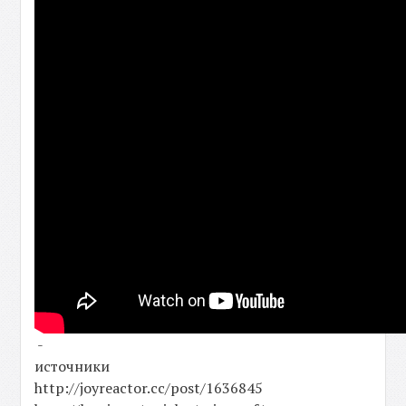
-
источники
http://joyreactor.cc/post/1636845