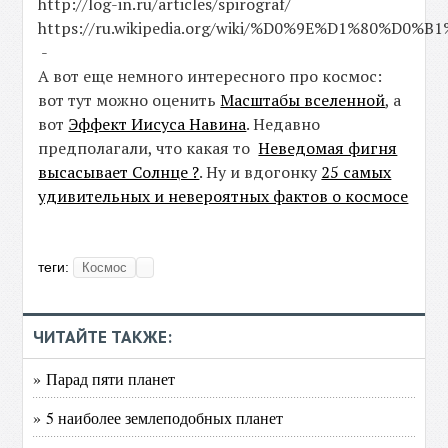
http://log-in.ru/articles/spirograf/
https://ru.wikipedia.org/wiki/%D0%9E%D1%
-
А вот еще немного интересного про космос:
вот тут можно оценить
Масштабы вселенной
, а
вот
Эффект Иисуса Навина
. Недавно
предполагали, что какая то
Неведомая фигня
высасывает Солнце ?
. Ну и вдогонку
25 самых
удивительных и невероятных фактов о космосе
теги:
Космос
ЧИТАЙТЕ ТАКЖЕ:
» Парад пяти планет
» 5 наиболее землеподобных планет