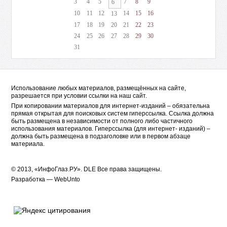
3
4
5
7
8
9
6
10
11
12
14
15
16
13
17
18
19
20
21
22
23
24
25
26
27
28
29
30
31
Использование любых материалов, размещённых на сайте,
разрешается при условии ссылки на наш сайт.
При копировании материалов для интернет-изданий – обязательна
прямая открытая для поисковых систем гиперссылка. Ссылка должна
быть размещена в независимости от полного либо частичного
использования материалов. Гиперссылка (для интернет- изданий) –
должна быть размещена в подзаголовке или в первом абзаце
материала.
© 2013, «ИнфоГлаз.РУ».
DLE
Все права защищены.
Разработка —
WebUnto