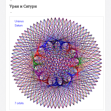
-
Уран и Сатурн
-