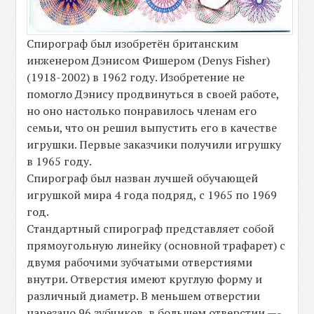
Спирограф был изобретён британским
инженером Дэнисом Фишером (Denys Fisher)
(1918-2002) в 1962 году. Изобретение не
помогло Дэнису продвинуться в своей работе,
но оно настолько понравилось членам его
семьи, что он решил выпустить его в качестве
игрушки. Первые заказчики получили игрушку
в 1965 году.
Спирограф был назван лучшей обучающей
игрушкой мира 4 года подряд, с 1965 по 1969
год.
Стандартный спирограф представляет собой
прямоугольную линейку (основной трафарет) с
двумя рабочими зубчатыми отверстиями
внутри. Отверстия имеют круглую форму и
различный диаметр. В меньшем отверстии
нарезано 96 зубчиков, в большем отверстии —-