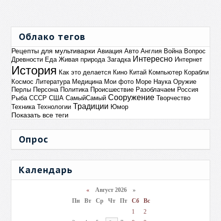
Облако тегов
Рецепты для мультиварки
Авиация
Авто
Англия
Война
Вопрос
Интересно
Древности
Еда
Живая природа
Загадка
Интернет
История
Как это делается
Кино
Китай
Компьютер
Корабли
Космос
Литература
Медицина
Мои фото
Море
Наука
Оружие
Перлы
Персона
Политика
Происшествие
Разоблачаем
Россия
Сооружение
Рыба
СССР
США
СамыйСамый
Творчество
Традиции
Техника
Технологии
Юмор
Показать все теги
Опрос
Календарь
«
Август 2026 »
Пн
Вт
Ср
Чт
Пт
Сб
Вс
1
2