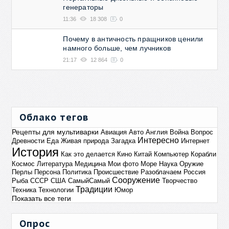
генераторы
11:36
18 308
0
Почему в античность пращников ценили
намного больше, чем лучников
21:17
12 864
0
Облако тегов
Рецепты для мультиварки
Авиация
Авто
Англия
Война
Вопрос
Интересно
Древности
Еда
Живая природа
Загадка
Интернет
История
Как это делается
Кино
Китай
Компьютер
Корабли
Космос
Литература
Медицина
Мои фото
Море
Наука
Оружие
Перлы
Персона
Политика
Происшествие
Разоблачаем
Россия
Сооружение
Рыба
СССР
США
СамыйСамый
Творчество
Традиции
Техника
Технологии
Юмор
Показать все теги
Опрос