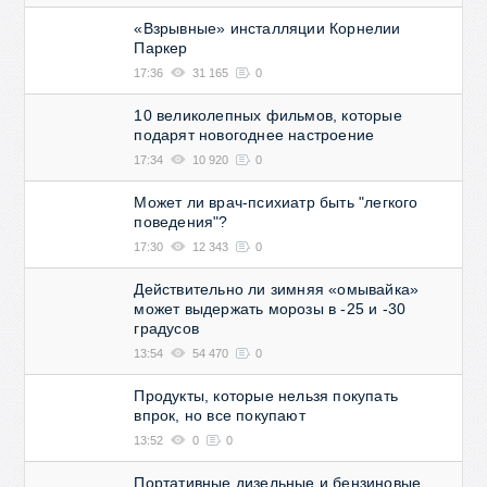
«Взрывные» инсталляции Корнелии
Паркер
17:36
31 165
0
10 великолепных фильмов, которые
подарят новогоднее настроение
17:34
10 920
0
Может ли врач-психиатр быть "легкого
поведения"?
17:30
12 343
0
Действительно ли зимняя «омывайка»
может выдержать морозы в -25 и -30
градусов
13:54
54 470
0
Продукты, которые нельзя покупать
впрок, но все покупают
13:52
0
0
Портативные дизельные и бензиновые