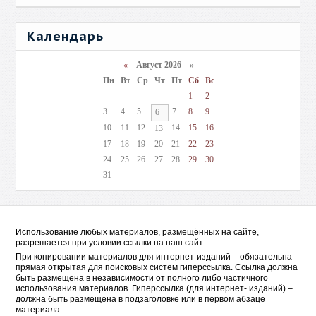
Календарь
«
Август 2026 »
Пн
Вт
Ср
Чт
Пт
Сб
Вс
1
2
3
4
5
7
8
9
6
10
11
12
14
15
16
13
17
18
19
20
21
22
23
24
25
26
27
28
29
30
31
Использование любых материалов, размещённых на сайте,
разрешается при условии ссылки на наш сайт.
При копировании материалов для интернет-изданий – обязательна
прямая открытая для поисковых систем гиперссылка. Ссылка должна
быть размещена в независимости от полного либо частичного
использования материалов. Гиперссылка (для интернет- изданий) –
должна быть размещена в подзаголовке или в первом абзаце
материала.