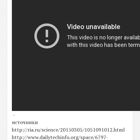
-
источники
http://ria.ru/science/20150305/1051091012.html
http://www.dailytechinfo.org/space/6797-