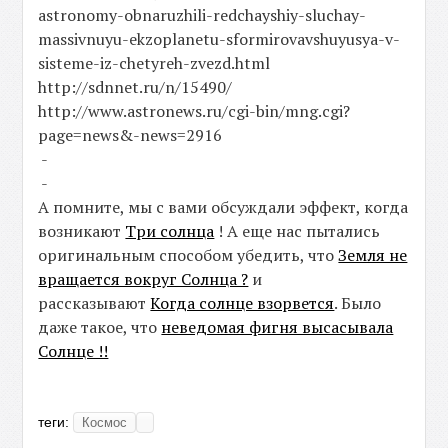
astronomy-obnaruzhili-redchayshiy-sluchay-
massivnuyu-ekzoplanetu-sformirovavshuyusya-v-
sisteme-iz-chetyreh-zvezd.html
http://sdnnet.ru/n/15490/
http://www.astronews.ru/cgi-bin/mng.cgi?
page=news&-news=2916
-
-
А помните, мы с вами обсуждали эффект, когда
возникают
Три солнца
! А еще нас пытались
оригинальным способом убедить, что
Земля не
вращается вокруг Солнца ?
и
рассказывают
Когда солнце взорвется
. Было
даже такое, что
неведомая фигня высасывала
Солнце !!
теги:
Космос