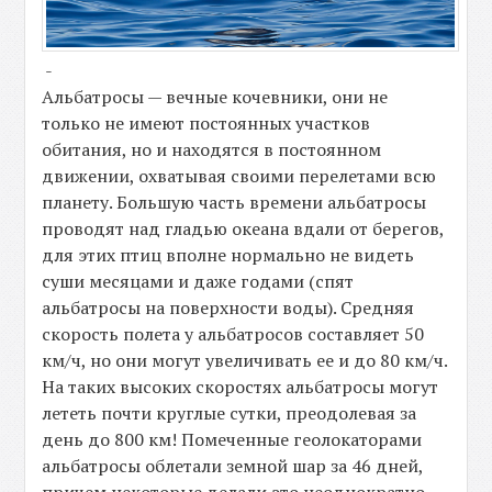
-
Альбатросы — вечные кочевники, они не
только не имеют постоянных участков
обитания, но и находятся в постоянном
движении, охватывая своими перелетами всю
планету. Большую часть времени альбатросы
проводят над гладью океана вдали от берегов,
для этих птиц вполне нормально не видеть
суши месяцами и даже годами (спят
альбатросы на поверхности воды). Средняя
скорость полета у альбатросов составляет 50
км/ч, но они могут увеличивать ее и до 80 км/ч.
На таких высоких скоростях альбатросы могут
лететь почти круглые сутки, преодолевая за
день до 800 км! Помеченные геолокаторами
альбатросы облетали земной шар за 46 дней,
причем некоторые делали это неоднократно.