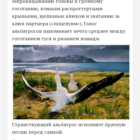
запрокидыванию головы и громкому
гоготанию, взмахам распростертыми
крыльями, щелканью клювом и хватанию за
клюв партнера («поцелуям»). Голос
альбатросов напоминает нечто среднее между
гоготанием гуся и ржанием лошади.
Странствующий альбатрос исполняет брачную
песню перед самкой.
-