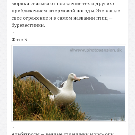
моряки связывают появление тех и других с
приближением штормовой погоды. Это нашло
свое отражение и в самом названии птиц —
буревестники.
-
Фото 3.
-
Альбатросы — вечные странники моря- они