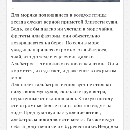
-
Для моряка появившиеся в воздухе птицы
всегда служат верной приметой близости суши.
Ведь, как бы далеко ни улетали в море чайки,
фрегаты или фаэтоны, они обязательно
возвращаются на берег. Но если в море
увидишь парящего огромного альбатроса,
знай, что до земли еще очень далеко.
Альбатрос — типично океаническая птица. Он и
кормится, и отдыхает, и даже спит в открытом
море.
Для полета альбатрос использует не столько
силу своих мускулов, сколько струи ветра,
отраженные от склонов волн. В тихую погоду
эти огромные белые птицы обычно сидят на
«оде. Предчувствуя наступление штиля,
альбатросы покидают эти места. Так же ведут
себя и родственные им буревестники. Недаром