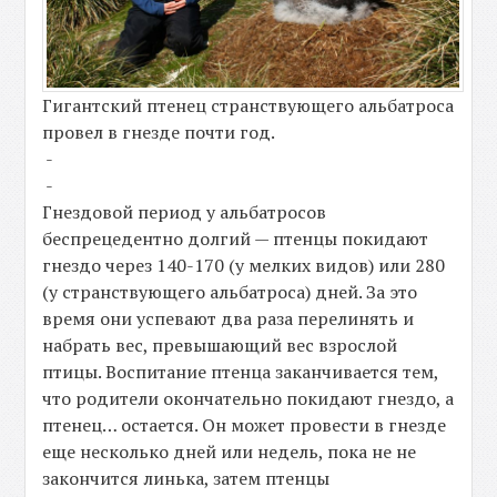
Гигантский птенец странствующего альбатроса
провел в гнезде почти год.
-
-
Гнездовой период у альбатросов
беспрецедентно долгий — птенцы покидают
гнездо через 140-170 (у мелких видов) или 280
(у странствующего альбатроса) дней. За это
время они успевают два раза перелинять и
набрать вес, превышающий вес взрослой
птицы. Воспитание птенца заканчивается тем,
что родители окончательно покидают гнездо, а
птенец… остается. Он может провести в гнезде
еще несколько дней или недель, пока не не
закончится линька, затем птенцы