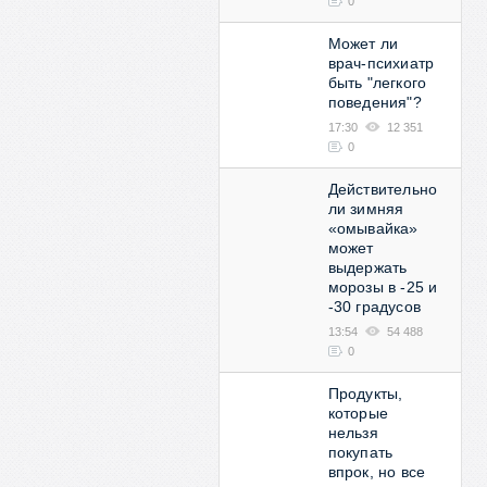
0
Может ли
врач-психиатр
быть "легкого
поведения"?
17:30
12 351
0
Действительно
ли зимняя
«омывайка»
может
выдержать
морозы в -25 и
-30 градусов
13:54
54 488
0
Продукты,
которые
нельзя
покупать
впрок, но все