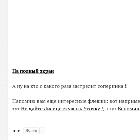
На полный экран
-
А ну ка кто с какого раза застрелит соперника !!
-
Напомню вам еще интересные флешки: вот наприм
тут
Не дайте Лисице скушать Уточку !
, а тут
Вспомина
теги:
Флеш