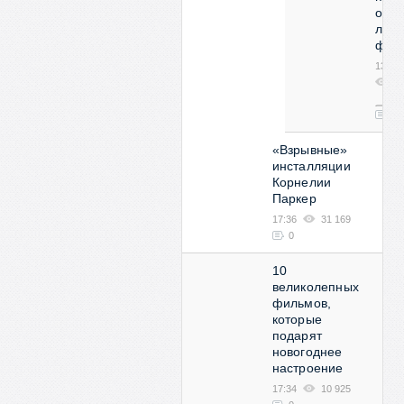
орга
люби
фут
13:53
2
08
0
«Взрывные»
инсталляции
Корнелии
Паркер
17:36
31 169
0
10
великолепных
фильмов,
которые
подарят
новогоднее
настроение
17:34
10 925