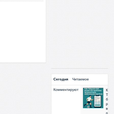
Сегодня
Читаемое
Комментируют
Как
Tele
бот
реш
все
про