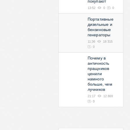
покупают
13:52
0
0
Портативные
дизельные и
бензиновые
генераторы
11:36
18 315
0
Почему в
античность
пращников
ценили
намного
больше, чем
лучников
21:17
12 869
0