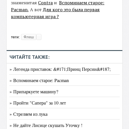
знаменитая
Contra
и
Вспоминаем старое:
Pacman
, А вот
Для кого это была первая
компьютерная игра ?
теги:
Флеш
ЧИТАЙТЕ ТАКЖЕ:
» Легенда приставок: &#171;Принц Персии&#187;
» Вспоминаем старое: Pacman
» Припаркуете машину?
» Пройти "Сапера" за 10 лет
» Стреляем из лука
» Не дайте Лисице скушать Уточку !