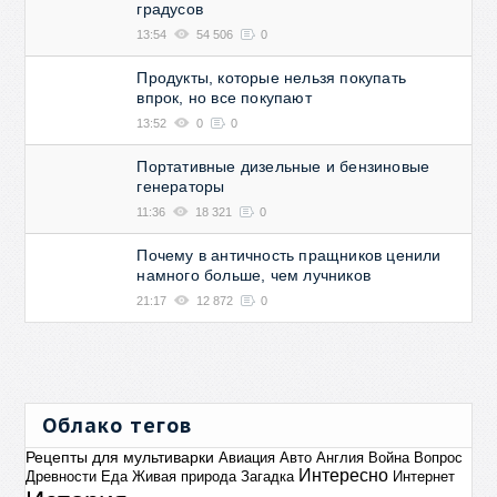
градусов
13:54
54 506
0
Продукты, которые нельзя покупать
впрок, но все покупают
13:52
0
0
Портативные дизельные и бензиновые
генераторы
11:36
18 321
0
Почему в античность пращников ценили
намного больше, чем лучников
21:17
12 872
0
Облако тегов
Рецепты для мультиварки
Авиация
Авто
Англия
Война
Вопрос
Интересно
Древности
Еда
Живая природа
Загадка
Интернет