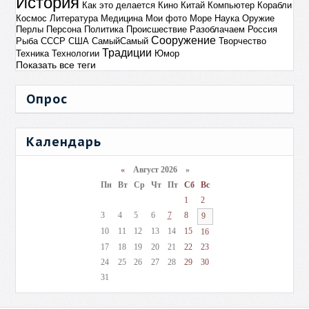
История
Как это делается
Кино
Китай
Компьютер
Корабли
Космос
Литература
Медицина
Мои фото
Море
Наука
Оружие
Перлы
Персона
Политика
Происшествие
Разоблачаем
Россия
Сооружение
Рыба
СССР
США
СамыйСамый
Творчество
Традиции
Техника
Технологии
Юмор
Показать все теги
Опрос
Календарь
«
Август 2026 »
Пн
Вт
Ср
Чт
Пт
Сб
Вс
1
2
3
4
5
6
7
8
9
10
11
12
13
14
15
16
17
18
19
20
21
22
23
24
25
26
27
28
29
30
31