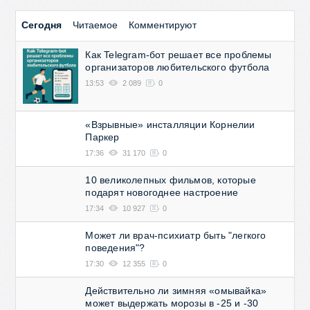
Сегодня
Читаемое
Комментируют
Как Telegram-бот решает все проблемы
организаторов любительского футбола
13:53
2 089
0
«Взрывные» инсталляции Корнелии
Паркер
17:36
31 170
0
10 великолепных фильмов, которые
подарят новогоднее настроение
17:34
10 927
0
Может ли врач-психиатр быть "легкого
поведения"?
17:30
12 355
0
Действительно ли зимняя «омывайка»
может выдержать морозы в -25 и -30