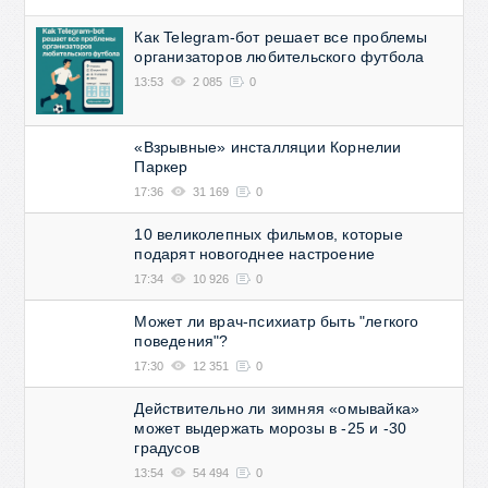
Как Telegram-бот решает все проблемы
организаторов любительского футбола
13:53
2 085
0
«Взрывные» инсталляции Корнелии
Паркер
17:36
31 169
0
10 великолепных фильмов, которые
подарят новогоднее настроение
17:34
10 926
0
Может ли врач-психиатр быть "легкого
поведения"?
17:30
12 351
0
Действительно ли зимняя «омывайка»
может выдержать морозы в -25 и -30
градусов
13:54
54 494
0