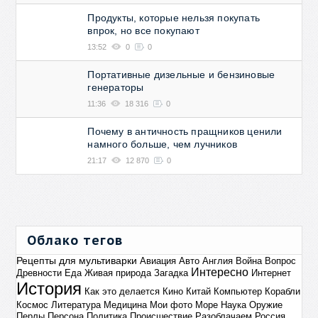
Продукты, которые нельзя покупать
впрок, но все покупают
13:52
0
0
Портативные дизельные и бензиновые
генераторы
11:36
18 316
0
Почему в античность пращников ценили
намного больше, чем лучников
21:17
12 870
0
Облако тегов
Рецепты для мультиварки
Авиация
Авто
Англия
Война
Вопрос
Интересно
Древности
Еда
Живая природа
Загадка
Интернет
История
Как это делается
Кино
Китай
Компьютер
Корабли
Космос
Литература
Медицина
Мои фото
Море
Наука
Оружие
Перлы
Персона
Политика
Происшествие
Разоблачаем
Россия