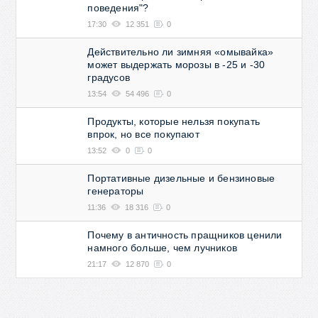
поведения"?
17:30
12 351
0
Действительно ли зимняя «омывайка»
может выдержать морозы в -25 и -30
градусов
13:54
54 496
0
Продукты, которые нельзя покупать
впрок, но все покупают
13:52
0
0
Портативные дизельные и бензиновые
генераторы
11:36
18 316
0
Почему в античность пращников ценили
намного больше, чем лучников
21:17
12 870
0