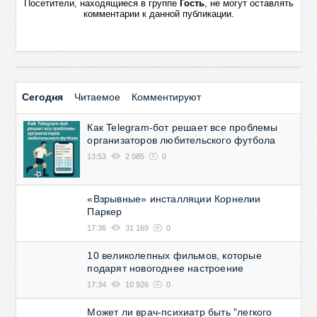
Посетители, находящиеся в группе
Гость
, не могут оставлять
комментарии к данной публикации.
Сегодня
Читаемое
Комментируют
Как Telegram-бот решает все проблемы
организаторов любительского футбола
13:53
2 085
0
«Взрывные» инсталляции Корнелии
Паркер
17:36
31 169
0
10 великолепных фильмов, которые
подарят новогоднее настроение
17:34
10 926
0
Может ли врач-психиатр быть "легкого