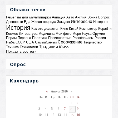
Облако тегов
Рецепты для мультиварки
Авиация
Авто
Англия
Война
Вопрос
Интересно
Древности
Еда
Живая природа
Загадка
Интернет
История
Как это делается
Кино
Китай
Компьютер
Корабли
Космос
Литература
Медицина
Мои фото
Море
Наука
Оружие
Перлы
Персона
Политика
Происшествие
Разоблачаем
Россия
Сооружение
Рыба
СССР
США
СамыйСамый
Творчество
Традиции
Техника
Технологии
Юмор
Показать все теги
Опрос
Календарь
«
Август 2026 »
Пн
Вт
Ср
Чт
Пт
Сб
Вс
1
2
3
4
5
6
7
9
8
10
11
12
13
14
16
15