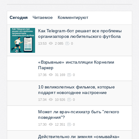
Сегодня
Читаемое
Комментируют
Как Telegram-бот решает все проблемы
организаторов любительского футбола
13:53
2 085
0
«Взрывные» инсталляции Корнелии
Паркер
17:36
31 169
0
10 великолепных фильмов, которые
подарят новогоднее настроение
17:34
10 926
0
Может ли врач-психиатр быть "легкого
поведения"?
17:30
12 351
0
Действительно ли зимняя «омывайка»