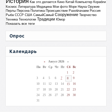
История
Как это делается
Кино
Китай
Компьютер
Корабли
Космос
Литература
Медицина
Мои фото
Море
Наука
Оружие
Перлы
Персона
Политика
Происшествие
Разоблачаем
Россия
Сооружение
Рыба
СССР
США
СамыйСамый
Творчество
Традиции
Техника
Технологии
Юмор
Показать все теги
Опрос
Календарь
«
Август 2026 »
Пн
Вт
Ср
Чт
Пт
Сб
Вс
1
2
3
4
5
6
7
9
8
10
11
12
13
14
16
15
17
18
19
20
21
22
23
24
25
26
27
28
29
30
31