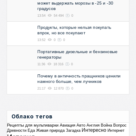
может выдержать морозы в -25 и -30
градусов
13:54
54 494
0
Продукты, которые нельзя покупать
впрок, но все покупают
13:52
0
0
Портативные дизельные и бензиновые
генераторы
11:36
18 316
0
Почему в античность пращников ценили
намного больше, чем лучников
21:17
12 870
0
Облако тегов
Рецепты для мультиварки
Авиация
Авто
Англия
Война
Вопрос
Интересно
Древности
Еда
Живая природа
Загадка
Интернет