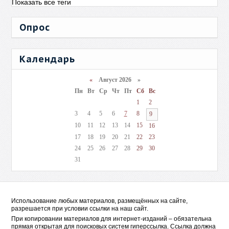
Показать все теги
Опрос
Календарь
«
Август 2026 »
Пн
Вт
Ср
Чт
Пт
Сб
Вс
1
2
3
4
5
6
7
8
9
10
11
12
13
14
15
16
17
18
19
20
21
22
23
24
25
26
27
28
29
30
31
Использование любых материалов, размещённых на сайте,
разрешается при условии ссылки на наш сайт.
При копировании материалов для интернет-изданий – обязательна
прямая открытая для поисковых систем гиперссылка. Ссылка должна