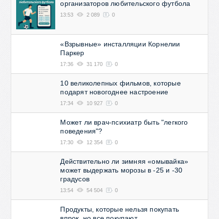
организаторов любительского футбола
13:53
2 089
0
«Взрывные» инсталляции Корнелии
Паркер
17:36
31 170
0
10 великолепных фильмов, которые
подарят новогоднее настроение
17:34
10 927
0
Может ли врач-психиатр быть "легкого
поведения"?
17:30
12 354
0
Действительно ли зимняя «омывайка»
может выдержать морозы в -25 и -30
градусов
13:54
54 504
0
Продукты, которые нельзя покупать
впрок, но все покупают