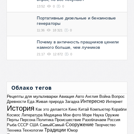
13:52
0
0
Портативные дизельные и бензиновые
генераторы
11:36
18 321
0
Почему в античность пращников ценили
намного больше, чем лучников
21:17
12 872
0
Облако тегов
Рецепты для мультиварки
Авиация
Авто
Англия
Война
Вопрос
Интересно
Древности
Еда
Живая природа
Загадка
Интернет
История
Как это делается
Кино
Китай
Компьютер
Корабли
Космос
Литература
Медицина
Мои фото
Море
Наука
Оружие
Перлы
Персона
Политика
Происшествие
Разоблачаем
Россия
Сооружение
Рыба
СССР
США
СамыйСамый
Творчество
Традиции
Техника
Технологии
Юмор