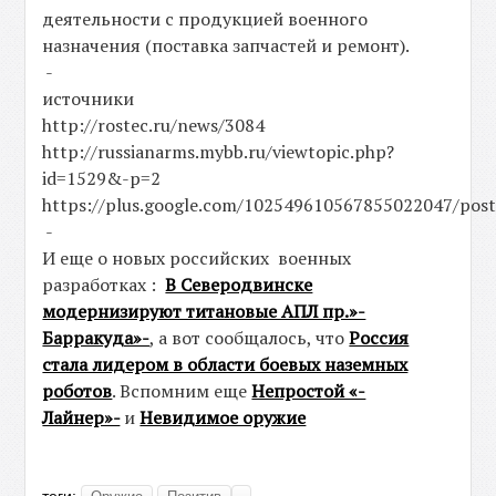
деятельности с продукцией военного
назначения (поставка запчастей и ремонт).
-
источники
http://rostec.ru/news/3084
http://russianarms.mybb.ru/viewtopic.php?
id=1529&-p=2
https://plus.google.com/102549610567855022047/po
-
И еще о новых российских военных
разработках :
В Северодвинске
модернизируют титановые АПЛ пр.»-
Барракуда»-
, а вот сообщалось, что
Россия
стала лидером в области боевых наземных
роботов
. Вспомним еще
Непростой «-
Лайнер»-
и
Невидимое оружие
теги: