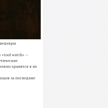
 шедевры
«tool watch» —
етические
режно хранятся в их
азцов за последние