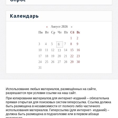
Календарь
«
Август 2026 »
Пн
Вт
Ср
Чт
Пт
Сб
Вс
1
2
3
4
5
7
8
9
6
10
11
12
14
15
16
13
17
18
19
20
21
22
23
24
25
26
27
28
29
30
31
Использование любых материалов, размещённых на сайте,
разрешается при условии ссылки на наш сайт.
При копировании материалов для интернет-изданий – обязательна
прямая открытая для поисковых систем гиперссылка. Ссылка должна
быть размещена в независимости от полного либо частичного
использования материалов. Гиперссылка (для интернет- изданий) –
должна быть размещена в подзаголовке или в первом абзаце
материала.