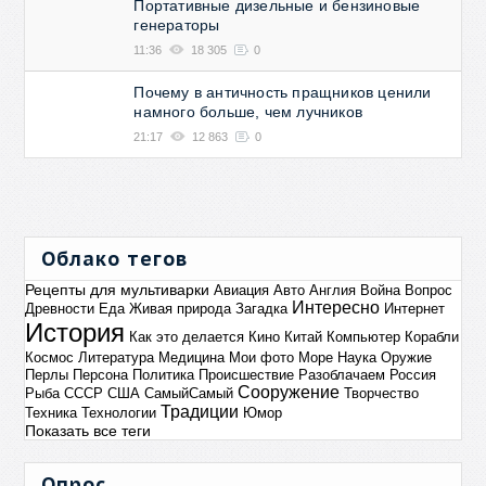
Портативные дизельные и бензиновые
генераторы
11:36
18 305
0
Почему в античность пращников ценили
намного больше, чем лучников
21:17
12 863
0
Облако тегов
Рецепты для мультиварки
Авиация
Авто
Англия
Война
Вопрос
Интересно
Древности
Еда
Живая природа
Загадка
Интернет
История
Как это делается
Кино
Китай
Компьютер
Корабли
Космос
Литература
Медицина
Мои фото
Море
Наука
Оружие
Перлы
Персона
Политика
Происшествие
Разоблачаем
Россия
Сооружение
Рыба
СССР
США
СамыйСамый
Творчество
Традиции
Техника
Технологии
Юмор
Показать все теги
Опрос