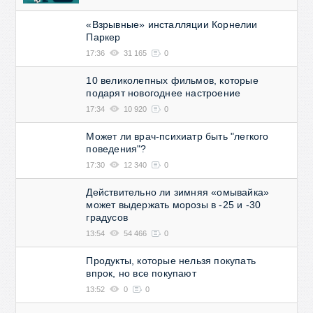
«Взрывные» инсталляции Корнелии
Паркер
17:36
31 165
0
10 великолепных фильмов, которые
подарят новогоднее настроение
17:34
10 920
0
Может ли врач-психиатр быть "легкого
поведения"?
17:30
12 340
0
Действительно ли зимняя «омывайка»
может выдержать морозы в -25 и -30
градусов
13:54
54 466
0
Продукты, которые нельзя покупать
впрок, но все покупают
13:52
0
0